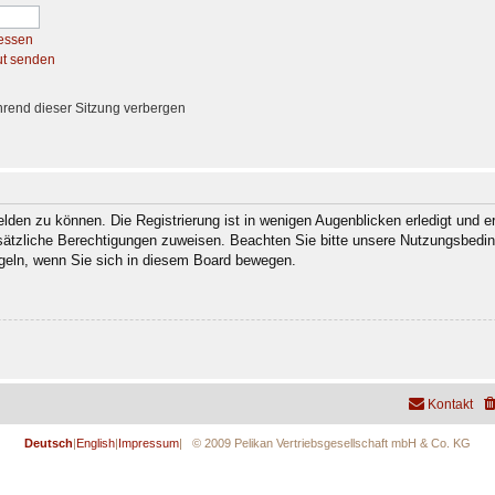
essen
ut senden
rend dieser Sitzung verbergen
den zu können. Die Registrierung ist in wenigen Augenblicken erledigt und er
usätzliche Berechtigungen zuweisen. Beachten Sie bitte unsere Nutzungsbedi
regeln, wenn Sie sich in diesem Board bewegen.
Kontakt
Deutsch
|
English
|
Impressum
| © 2009 Pelikan Vertriebsgesellschaft mbH & Co. KG