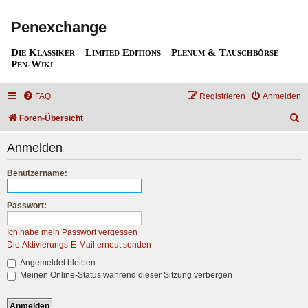
Penexchange
Die Klassiker
Limited Editions
Plenum & Tauschbörse
Pen-Wiki
FAQ
Registrieren
Anmelden
S
Foren-Übersicht
u
Anmelden
c
h
Benutzername:
e
Passwort:
Ich habe mein Passwort vergessen
Die Aktivierungs-E-Mail erneut senden
Angemeldet bleiben
Meinen Online-Status während dieser Sitzung verbergen