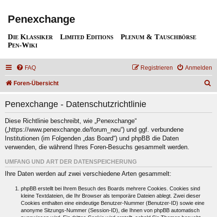
Penexchange
Die Klassiker
Limited Editions
Plenum & Tauschbörse
Pen-Wiki
FAQ
Registrieren
Anmelden
S
Foren-Übersicht
u
Penexchange - Datenschutzrichtlinie
c
h
Diese Richtlinie beschreibt, wie „Penexchange“
(„https://www.penexchange.de/forum_neu“) und ggf. verbundene
e
Institutionen (im Folgenden „das Board“) und phpBB die Daten
verwenden, die während Ihres Foren-Besuchs gesammelt werden.
UMFANG UND ART DER DATENSPEICHERUNG
Ihre Daten werden auf zwei verschiedene Arten gesammelt:
phpBB erstellt bei Ihrem Besuch des Boards mehrere Cookies. Cookies sind
kleine Textdateien, die Ihr Browser als temporäre Dateien ablegt. Zwei dieser
Cookies enthalten eine eindeutige Benutzer-Nummer (Benutzer-ID) sowie eine
anonyme Sitzungs-Nummer (Session-ID), die Ihnen von phpBB automatisch