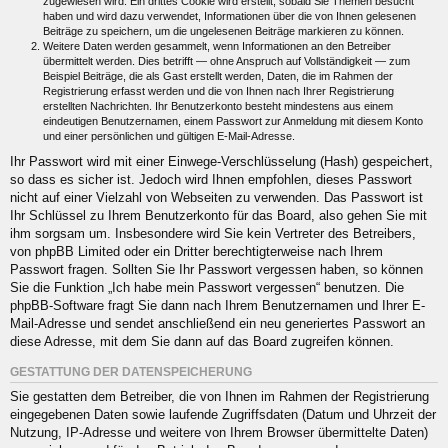
zugewiesen wird. Ein drittes Cookie wird erstellt, sobald Sie Themen besucht
haben und wird dazu verwendet, Informationen über die von Ihnen gelesenen
Beiträge zu speichern, um die ungelesenen Beiträge markieren zu können.
Weitere Daten werden gesammelt, wenn Informationen an den Betreiber
übermittelt werden. Dies betrifft — ohne Anspruch auf Vollständigkeit — zum
Beispiel Beiträge, die als Gast erstellt werden, Daten, die im Rahmen der
Registrierung erfasst werden und die von Ihnen nach Ihrer Registrierung
erstellten Nachrichten. Ihr Benutzerkonto besteht mindestens aus einem
eindeutigen Benutzernamen, einem Passwort zur Anmeldung mit diesem Konto
und einer persönlichen und gültigen E-Mail-Adresse.
Ihr Passwort wird mit einer Einwege-Verschlüsselung (Hash) gespeichert,
so dass es sicher ist. Jedoch wird Ihnen empfohlen, dieses Passwort
nicht auf einer Vielzahl von Webseiten zu verwenden. Das Passwort ist
Ihr Schlüssel zu Ihrem Benutzerkonto für das Board, also gehen Sie mit
ihm sorgsam um. Insbesondere wird Sie kein Vertreter des Betreibers,
von phpBB Limited oder ein Dritter berechtigterweise nach Ihrem
Passwort fragen. Sollten Sie Ihr Passwort vergessen haben, so können
Sie die Funktion „Ich habe mein Passwort vergessen“ benutzen. Die
phpBB-Software fragt Sie dann nach Ihrem Benutzernamen und Ihrer E-
Mail-Adresse und sendet anschließend ein neu generiertes Passwort an
diese Adresse, mit dem Sie dann auf das Board zugreifen können.
GESTATTUNG DER DATENSPEICHERUNG
Sie gestatten dem Betreiber, die von Ihnen im Rahmen der Registrierung
eingegebenen Daten sowie laufende Zugriffsdaten (Datum und Uhrzeit der
Nutzung, IP-Adresse und weitere von Ihrem Browser übermittelte Daten)