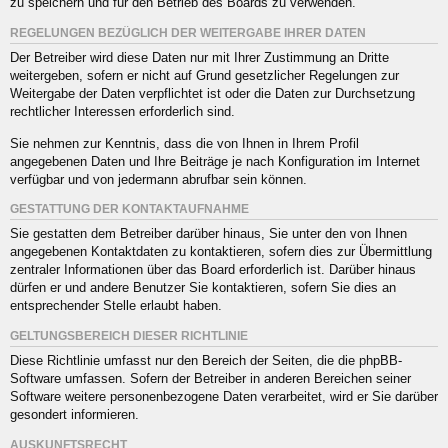
zu speichern und für den Betrieb des Boards zu verwenden.
REGELUNGEN BEZÜGLICH DER WEITERGABE IHRER DATEN
Der Betreiber wird diese Daten nur mit Ihrer Zustimmung an Dritte
weitergeben, sofern er nicht auf Grund gesetzlicher Regelungen zur
Weitergabe der Daten verpflichtet ist oder die Daten zur Durchsetzung
rechtlicher Interessen erforderlich sind.
Sie nehmen zur Kenntnis, dass die von Ihnen in Ihrem Profil
angegebenen Daten und Ihre Beiträge je nach Konfiguration im Internet
verfügbar und von jedermann abrufbar sein können.
GESTATTUNG DER KONTAKTAUFNAHME
Sie gestatten dem Betreiber darüber hinaus, Sie unter den von Ihnen
angegebenen Kontaktdaten zu kontaktieren, sofern dies zur Übermittlung
zentraler Informationen über das Board erforderlich ist. Darüber hinaus
dürfen er und andere Benutzer Sie kontaktieren, sofern Sie dies an
entsprechender Stelle erlaubt haben.
GELTUNGSBEREICH DIESER RICHTLINIE
Diese Richtlinie umfasst nur den Bereich der Seiten, die die phpBB-
Software umfassen. Sofern der Betreiber in anderen Bereichen seiner
Software weitere personenbezogene Daten verarbeitet, wird er Sie darüber
gesondert informieren.
AUSKUNFTSRECHT