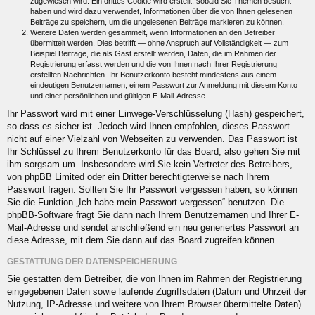
zugewiesen wird. Ein drittes Cookie wird erstellt, sobald Sie Themen besucht
haben und wird dazu verwendet, Informationen über die von Ihnen gelesenen
Beiträge zu speichern, um die ungelesenen Beiträge markieren zu können.
Weitere Daten werden gesammelt, wenn Informationen an den Betreiber
übermittelt werden. Dies betrifft — ohne Anspruch auf Vollständigkeit — zum
Beispiel Beiträge, die als Gast erstellt werden, Daten, die im Rahmen der
Registrierung erfasst werden und die von Ihnen nach Ihrer Registrierung
erstellten Nachrichten. Ihr Benutzerkonto besteht mindestens aus einem
eindeutigen Benutzernamen, einem Passwort zur Anmeldung mit diesem Konto
und einer persönlichen und gültigen E-Mail-Adresse.
Ihr Passwort wird mit einer Einwege-Verschlüsselung (Hash) gespeichert,
so dass es sicher ist. Jedoch wird Ihnen empfohlen, dieses Passwort
nicht auf einer Vielzahl von Webseiten zu verwenden. Das Passwort ist
Ihr Schlüssel zu Ihrem Benutzerkonto für das Board, also gehen Sie mit
ihm sorgsam um. Insbesondere wird Sie kein Vertreter des Betreibers,
von phpBB Limited oder ein Dritter berechtigterweise nach Ihrem
Passwort fragen. Sollten Sie Ihr Passwort vergessen haben, so können
Sie die Funktion „Ich habe mein Passwort vergessen“ benutzen. Die
phpBB-Software fragt Sie dann nach Ihrem Benutzernamen und Ihrer E-
Mail-Adresse und sendet anschließend ein neu generiertes Passwort an
diese Adresse, mit dem Sie dann auf das Board zugreifen können.
GESTATTUNG DER DATENSPEICHERUNG
Sie gestatten dem Betreiber, die von Ihnen im Rahmen der Registrierung
eingegebenen Daten sowie laufende Zugriffsdaten (Datum und Uhrzeit der
Nutzung, IP-Adresse und weitere von Ihrem Browser übermittelte Daten)