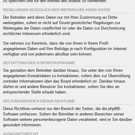
zu speichern und für den Betrieb des Boards zu verwenden.
REGELUNGEN BEZÜGLICH DER WEITERGABE IHRER DATEN
Der Betreiber wird diese Daten nur mit Ihrer Zustimmung an Dritte
weitergeben, sofern er nicht auf Grund gesetzlicher Regelungen zur
Weitergabe der Daten verpflichtet ist oder die Daten zur Durchsetzung
rechtlicher Interessen erforderlich sind.
Sie nehmen zur Kenntnis, dass die von Ihnen in Ihrem Profil
angegebenen Daten und Ihre Beiträge je nach Konfiguration im Internet
verfügbar und von jedermann abrufbar sein können.
GESTATTUNG DER KONTAKTAUFNAHME
Sie gestatten dem Betreiber darüber hinaus, Sie unter den von Ihnen
angegebenen Kontaktdaten zu kontaktieren, sofern dies zur Übermittlung
zentraler Informationen über das Board erforderlich ist. Darüber hinaus
dürfen er und andere Benutzer Sie kontaktieren, sofern Sie dies an
entsprechender Stelle erlaubt haben.
GELTUNGSBEREICH DIESER RICHTLINIE
Diese Richtlinie umfasst nur den Bereich der Seiten, die die phpBB-
Software umfassen. Sofern der Betreiber in anderen Bereichen seiner
Software weitere personenbezogene Daten verarbeitet, wird er Sie darüber
gesondert informieren.
AUSKUNFTSRECHT