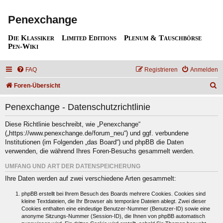
Penexchange
Die Klassiker
Limited Editions
Plenum & Tauschbörse
Pen-Wiki
FAQ
Registrieren
Anmelden
S
Foren-Übersicht
u
Penexchange - Datenschutzrichtlinie
c
h
Diese Richtlinie beschreibt, wie „Penexchange“
(„https://www.penexchange.de/forum_neu“) und ggf. verbundene
e
Institutionen (im Folgenden „das Board“) und phpBB die Daten
verwenden, die während Ihres Foren-Besuchs gesammelt werden.
UMFANG UND ART DER DATENSPEICHERUNG
Ihre Daten werden auf zwei verschiedene Arten gesammelt:
phpBB erstellt bei Ihrem Besuch des Boards mehrere Cookies. Cookies sind
kleine Textdateien, die Ihr Browser als temporäre Dateien ablegt. Zwei dieser
Cookies enthalten eine eindeutige Benutzer-Nummer (Benutzer-ID) sowie eine
anonyme Sitzungs-Nummer (Session-ID), die Ihnen von phpBB automatisch