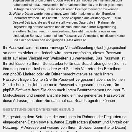
zugewiesen wird. Ein drittes Cookie wird erstellt, sobald Sie Themen besucht
haben und wird dazu verwendet, Informationen über die von Ihnen gelesenen
Beiträge zu speichern, um die ungelesenen Beiträge markieren zu können.
Weitere Daten werden gesammelt, wenn Informationen an den Betreiber
übermittelt werden. Dies betrifft — ohne Anspruch auf Vollständigkeit — zum
Beispiel Beiträge, die als Gast erstellt werden, Daten, die im Rahmen der
Registrierung erfasst werden und die von Ihnen nach Ihrer Registrierung
erstellten Nachrichten. Ihr Benutzerkonto besteht mindestens aus einem
eindeutigen Benutzernamen, einem Passwort zur Anmeldung mit diesem Konto
und einer persönlichen und gültigen E-Mail-Adresse.
Ihr Passwort wird mit einer Einwege-Verschlüsselung (Hash) gespeichert,
so dass es sicher ist. Jedoch wird Ihnen empfohlen, dieses Passwort
nicht auf einer Vielzahl von Webseiten zu verwenden. Das Passwort ist
Ihr Schlüssel zu Ihrem Benutzerkonto für das Board, also gehen Sie mit
ihm sorgsam um. Insbesondere wird Sie kein Vertreter des Betreibers,
von phpBB Limited oder ein Dritter berechtigterweise nach Ihrem
Passwort fragen. Sollten Sie Ihr Passwort vergessen haben, so können
Sie die Funktion „Ich habe mein Passwort vergessen“ benutzen. Die
phpBB-Software fragt Sie dann nach Ihrem Benutzernamen und Ihrer E-
Mail-Adresse und sendet anschließend ein neu generiertes Passwort an
diese Adresse, mit dem Sie dann auf das Board zugreifen können.
GESTATTUNG DER DATENSPEICHERUNG
Sie gestatten dem Betreiber, die von Ihnen im Rahmen der Registrierung
eingegebenen Daten sowie laufende Zugriffsdaten (Datum und Uhrzeit der
Nutzung, IP-Adresse und weitere von Ihrem Browser übermittelte Daten)