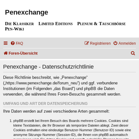
Penexchange
Die Klassiker
Limited Editions
Plenum & Tauschbörse
Pen-Wiki
FAQ
Registrieren
Anmelden
S
Foren-Übersicht
u
Penexchange - Datenschutzrichtlinie
c
h
Diese Richtlinie beschreibt, wie „Penexchange“
(„https://www.penexchange.de/forum_neu“) und ggf. verbundene
e
Institutionen (im Folgenden „das Board“) und phpBB die Daten
verwenden, die während Ihres Foren-Besuchs gesammelt werden.
UMFANG UND ART DER DATENSPEICHERUNG
Ihre Daten werden auf zwei verschiedene Arten gesammelt:
phpBB erstellt bei Ihrem Besuch des Boards mehrere Cookies. Cookies sind
kleine Textdateien, die Ihr Browser als temporäre Dateien ablegt. Zwei dieser
Cookies enthalten eine eindeutige Benutzer-Nummer (Benutzer-ID) sowie eine
anonyme Sitzungs-Nummer (Session-ID), die Ihnen von phpBB automatisch