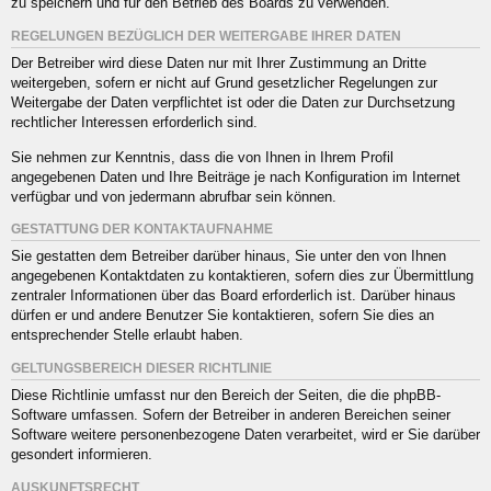
zu speichern und für den Betrieb des Boards zu verwenden.
REGELUNGEN BEZÜGLICH DER WEITERGABE IHRER DATEN
Der Betreiber wird diese Daten nur mit Ihrer Zustimmung an Dritte
weitergeben, sofern er nicht auf Grund gesetzlicher Regelungen zur
Weitergabe der Daten verpflichtet ist oder die Daten zur Durchsetzung
rechtlicher Interessen erforderlich sind.
Sie nehmen zur Kenntnis, dass die von Ihnen in Ihrem Profil
angegebenen Daten und Ihre Beiträge je nach Konfiguration im Internet
verfügbar und von jedermann abrufbar sein können.
GESTATTUNG DER KONTAKTAUFNAHME
Sie gestatten dem Betreiber darüber hinaus, Sie unter den von Ihnen
angegebenen Kontaktdaten zu kontaktieren, sofern dies zur Übermittlung
zentraler Informationen über das Board erforderlich ist. Darüber hinaus
dürfen er und andere Benutzer Sie kontaktieren, sofern Sie dies an
entsprechender Stelle erlaubt haben.
GELTUNGSBEREICH DIESER RICHTLINIE
Diese Richtlinie umfasst nur den Bereich der Seiten, die die phpBB-
Software umfassen. Sofern der Betreiber in anderen Bereichen seiner
Software weitere personenbezogene Daten verarbeitet, wird er Sie darüber
gesondert informieren.
AUSKUNFTSRECHT