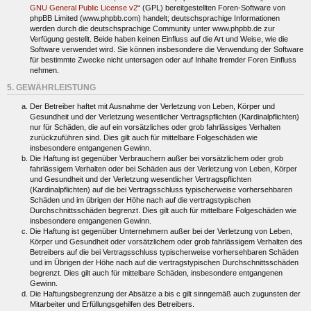
GNU General Public License v2
“ (GPL) bereitgestellten Foren-Software von
phpBB Limited (www.phpbb.com) handelt; deutschsprachige Informationen
werden durch die deutschsprachige Community unter www.phpbb.de zur
Verfügung gestellt. Beide haben keinen Einfluss auf die Art und Weise, wie die
Software verwendet wird. Sie können insbesondere die Verwendung der Software
für bestimmte Zwecke nicht untersagen oder auf Inhalte fremder Foren Einfluss
nehmen.
5. GEWÄHRLEISTUNG
Der Betreiber haftet mit Ausnahme der Verletzung von Leben, Körper und
Gesundheit und der Verletzung wesentlicher Vertragspflichten (Kardinalpflichten)
nur für Schäden, die auf ein vorsätzliches oder grob fahrlässiges Verhalten
zurückzuführen sind. Dies gilt auch für mittelbare Folgeschäden wie
insbesondere entgangenen Gewinn.
Die Haftung ist gegenüber Verbrauchern außer bei vorsätzlichem oder grob
fahrlässigem Verhalten oder bei Schäden aus der Verletzung von Leben, Körper
und Gesundheit und der Verletzung wesentlicher Vertragspflichten
(Kardinalpflichten) auf die bei Vertragsschluss typischerweise vorhersehbaren
Schäden und im übrigen der Höhe nach auf die vertragstypischen
Durchschnittsschäden begrenzt. Dies gilt auch für mittelbare Folgeschäden wie
insbesondere entgangenen Gewinn.
Die Haftung ist gegenüber Unternehmern außer bei der Verletzung von Leben,
Körper und Gesundheit oder vorsätzlichem oder grob fahrlässigem Verhalten des
Betreibers auf die bei Vertragsschluss typischerweise vorhersehbaren Schäden
und im Übrigen der Höhe nach auf die vertragstypischen Durchschnittsschäden
begrenzt. Dies gilt auch für mittelbare Schäden, insbesondere entgangenen
Gewinn.
Die Haftungsbegrenzung der Absätze a bis c gilt sinngemäß auch zugunsten der
Mitarbeiter und Erfüllungsgehilfen des Betreibers.