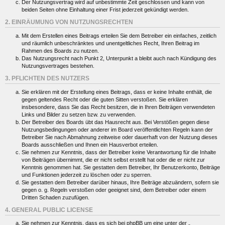
Der Nutzungsvertrag wird auf unbestimmte Zeit geschlossen und kann von
beiden Seiten ohne Einhaltung einer Frist jederzeit gekündigt werden.
2. EINRÄUMUNG VON NUTZUNGSRECHTEN
Mit dem Erstellen eines Beitrags erteilen Sie dem Betreiber ein einfaches, zeitlich
und räumlich unbeschränktes und unentgeltliches Recht, Ihren Beitrag im
Rahmen des Boards zu nutzen.
Das Nutzungsrecht nach Punkt 2, Unterpunkt a bleibt auch nach Kündigung des
Nutzungsvertrages bestehen.
3. PFLICHTEN DES NUTZERS
Sie erklären mit der Erstellung eines Beitrags, dass er keine Inhalte enthält, die
gegen geltendes Recht oder die guten Sitten verstoßen. Sie erklären
insbesondere, dass Sie das Recht besitzen, die in Ihren Beiträgen verwendeten
Links und Bilder zu setzen bzw. zu verwenden.
Der Betreiber des Boards übt das Hausrecht aus. Bei Verstößen gegen diese
Nutzungsbedingungen oder anderer im Board veröffentlichten Regeln kann der
Betreiber Sie nach Abmahnung zeitweise oder dauerhaft von der Nutzung dieses
Boards ausschließen und Ihnen ein Hausverbot erteilen.
Sie nehmen zur Kenntnis, dass der Betreiber keine Verantwortung für die Inhalte
von Beiträgen übernimmt, die er nicht selbst erstellt hat oder die er nicht zur
Kenntnis genommen hat. Sie gestatten dem Betreiber, Ihr Benutzerkonto, Beiträge
und Funktionen jederzeit zu löschen oder zu sperren.
Sie gestatten dem Betreiber darüber hinaus, Ihre Beiträge abzuändern, sofern sie
gegen o. g. Regeln verstoßen oder geeignet sind, dem Betreiber oder einem
Dritten Schaden zuzufügen.
4. GENERAL PUBLIC LICENSE
Sie nehmen zur Kenntnis, dass es sich bei phpBB um eine unter der „