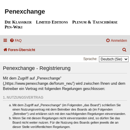
Penexchange
Die Klassiker
Limited Editions
Plenum & Tauschbörse
Pen-Wiki
FAQ
Anmelden
S
Foren-Übersicht
u
Sprache:
c
Penexchange - Registrierung
h
Mit dem Zugriff auf „Penexchange“
e
(„https://www.penexchange.de/forum_neu“) wird zwischen Ihnen und dem
Betreiber ein Vertrag mit folgenden Regelungen geschlossen:
1. NUTZUNGSVERTRAG
Mit dem Zugriff auf „Penexchange“ (im Folgenden „das Board“) schließen Sie
einen Nutzungsvertrag mit dem Betreiber des Boards ab (im Folgenden
„Betreiber“) und erklären sich mit den nachfolgenden Regelungen einverstanden.
Wenn Sie mit diesen Regelungen nicht einverstanden sind, so dürfen Sie das
Board nicht weiter nutzen. Für die Nutzung des Boards gelten jeweils die an
dieser Stelle veröffentlichten Regelungen.