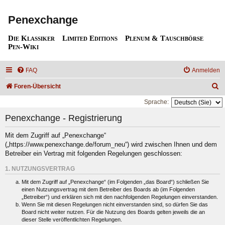
Penexchange
Die Klassiker
Limited Editions
Plenum & Tauschbörse
Pen-Wiki
FAQ
Anmelden
S
Foren-Übersicht
u
Sprache:
c
Penexchange - Registrierung
h
Mit dem Zugriff auf „Penexchange“
e
(„https://www.penexchange.de/forum_neu“) wird zwischen Ihnen und dem
Betreiber ein Vertrag mit folgenden Regelungen geschlossen:
1. NUTZUNGSVERTRAG
Mit dem Zugriff auf „Penexchange“ (im Folgenden „das Board“) schließen Sie
einen Nutzungsvertrag mit dem Betreiber des Boards ab (im Folgenden
„Betreiber“) und erklären sich mit den nachfolgenden Regelungen einverstanden.
Wenn Sie mit diesen Regelungen nicht einverstanden sind, so dürfen Sie das
Board nicht weiter nutzen. Für die Nutzung des Boards gelten jeweils die an
dieser Stelle veröffentlichten Regelungen.