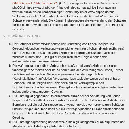
GNU General Public License v2
“ (GPL) bereitgestellten Foren-Software von
phpBB Limited (www.phpbb.com) handelt; deutschsprachige Informationen
werden durch die deutschsprachige Community unter www.phpbb.de zur
Verfügung gestellt. Beide haben keinen Einfluss auf die Art und Weise, wie die
Software verwendet wird. Sie können insbesondere die Verwendung der Software
für bestimmte Zwecke nicht untersagen oder auf Inhalte fremder Foren Einfluss
nehmen.
5. GEWÄHRLEISTUNG
Der Betreiber haftet mit Ausnahme der Verletzung von Leben, Körper und
Gesundheit und der Verletzung wesentlicher Vertragspflichten (Kardinalpflichten)
nur für Schäden, die auf ein vorsätzliches oder grob fahrlässiges Verhalten
zurückzuführen sind. Dies gilt auch für mittelbare Folgeschäden wie
insbesondere entgangenen Gewinn.
Die Haftung ist gegenüber Verbrauchern außer bei vorsätzlichem oder grob
fahrlässigem Verhalten oder bei Schäden aus der Verletzung von Leben, Körper
und Gesundheit und der Verletzung wesentlicher Vertragspflichten
(Kardinalpflichten) auf die bei Vertragsschluss typischerweise vorhersehbaren
Schäden und im übrigen der Höhe nach auf die vertragstypischen
Durchschnittsschäden begrenzt. Dies gilt auch für mittelbare Folgeschäden wie
insbesondere entgangenen Gewinn.
Die Haftung ist gegenüber Unternehmern außer bei der Verletzung von Leben,
Körper und Gesundheit oder vorsätzlichem oder grob fahrlässigem Verhalten des
Betreibers auf die bei Vertragsschluss typischerweise vorhersehbaren Schäden
und im Übrigen der Höhe nach auf die vertragstypischen Durchschnittsschäden
begrenzt. Dies gilt auch für mittelbare Schäden, insbesondere entgangenen
Gewinn.
Die Haftungsbegrenzung der Absätze a bis c gilt sinngemäß auch zugunsten der
Mitarbeiter und Erfüllungsgehilfen des Betreibers.