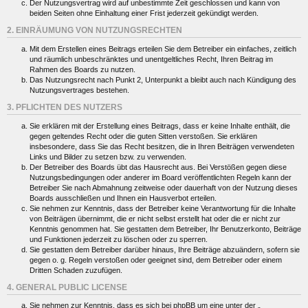
Der Nutzungsvertrag wird auf unbestimmte Zeit geschlossen und kann von
beiden Seiten ohne Einhaltung einer Frist jederzeit gekündigt werden.
2. EINRÄUMUNG VON NUTZUNGSRECHTEN
Mit dem Erstellen eines Beitrags erteilen Sie dem Betreiber ein einfaches, zeitlich
und räumlich unbeschränktes und unentgeltliches Recht, Ihren Beitrag im
Rahmen des Boards zu nutzen.
Das Nutzungsrecht nach Punkt 2, Unterpunkt a bleibt auch nach Kündigung des
Nutzungsvertrages bestehen.
3. PFLICHTEN DES NUTZERS
Sie erklären mit der Erstellung eines Beitrags, dass er keine Inhalte enthält, die
gegen geltendes Recht oder die guten Sitten verstoßen. Sie erklären
insbesondere, dass Sie das Recht besitzen, die in Ihren Beiträgen verwendeten
Links und Bilder zu setzen bzw. zu verwenden.
Der Betreiber des Boards übt das Hausrecht aus. Bei Verstößen gegen diese
Nutzungsbedingungen oder anderer im Board veröffentlichten Regeln kann der
Betreiber Sie nach Abmahnung zeitweise oder dauerhaft von der Nutzung dieses
Boards ausschließen und Ihnen ein Hausverbot erteilen.
Sie nehmen zur Kenntnis, dass der Betreiber keine Verantwortung für die Inhalte
von Beiträgen übernimmt, die er nicht selbst erstellt hat oder die er nicht zur
Kenntnis genommen hat. Sie gestatten dem Betreiber, Ihr Benutzerkonto, Beiträge
und Funktionen jederzeit zu löschen oder zu sperren.
Sie gestatten dem Betreiber darüber hinaus, Ihre Beiträge abzuändern, sofern sie
gegen o. g. Regeln verstoßen oder geeignet sind, dem Betreiber oder einem
Dritten Schaden zuzufügen.
4. GENERAL PUBLIC LICENSE
Sie nehmen zur Kenntnis, dass es sich bei phpBB um eine unter der „