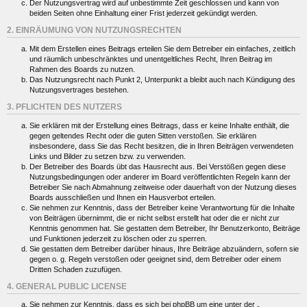
Der Nutzungsvertrag wird auf unbestimmte Zeit geschlossen und kann von
beiden Seiten ohne Einhaltung einer Frist jederzeit gekündigt werden.
2. EINRÄUMUNG VON NUTZUNGSRECHTEN
Mit dem Erstellen eines Beitrags erteilen Sie dem Betreiber ein einfaches, zeitlich
und räumlich unbeschränktes und unentgeltliches Recht, Ihren Beitrag im
Rahmen des Boards zu nutzen.
Das Nutzungsrecht nach Punkt 2, Unterpunkt a bleibt auch nach Kündigung des
Nutzungsvertrages bestehen.
3. PFLICHTEN DES NUTZERS
Sie erklären mit der Erstellung eines Beitrags, dass er keine Inhalte enthält, die
gegen geltendes Recht oder die guten Sitten verstoßen. Sie erklären
insbesondere, dass Sie das Recht besitzen, die in Ihren Beiträgen verwendeten
Links und Bilder zu setzen bzw. zu verwenden.
Der Betreiber des Boards übt das Hausrecht aus. Bei Verstößen gegen diese
Nutzungsbedingungen oder anderer im Board veröffentlichten Regeln kann der
Betreiber Sie nach Abmahnung zeitweise oder dauerhaft von der Nutzung dieses
Boards ausschließen und Ihnen ein Hausverbot erteilen.
Sie nehmen zur Kenntnis, dass der Betreiber keine Verantwortung für die Inhalte
von Beiträgen übernimmt, die er nicht selbst erstellt hat oder die er nicht zur
Kenntnis genommen hat. Sie gestatten dem Betreiber, Ihr Benutzerkonto, Beiträge
und Funktionen jederzeit zu löschen oder zu sperren.
Sie gestatten dem Betreiber darüber hinaus, Ihre Beiträge abzuändern, sofern sie
gegen o. g. Regeln verstoßen oder geeignet sind, dem Betreiber oder einem
Dritten Schaden zuzufügen.
4. GENERAL PUBLIC LICENSE
Sie nehmen zur Kenntnis, dass es sich bei phpBB um eine unter der „