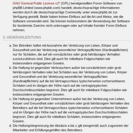
GNU General Public License v2
“ (GPL) bereitgestellten Foren-Software von
phpBB Limited (www.phpbb.com) handelt; deutschsprachige Informationen
werden durch die deutschsprachige Community unter www.phpbb.de zur
Verfügung gestellt. Beide haben keinen Einfluss auf die Art und Weise, wie die
Software verwendet wird. Sie können insbesondere die Verwendung der Software
für bestimmte Zwecke nicht untersagen oder auf Inhalte fremder Foren Einfluss
nehmen.
5. GEWÄHRLEISTUNG
Der Betreiber haftet mit Ausnahme der Verletzung von Leben, Körper und
Gesundheit und der Verletzung wesentlicher Vertragspflichten (Kardinalpflichten)
nur für Schäden, die auf ein vorsätzliches oder grob fahrlässiges Verhalten
zurückzuführen sind. Dies gilt auch für mittelbare Folgeschäden wie
insbesondere entgangenen Gewinn.
Die Haftung ist gegenüber Verbrauchern außer bei vorsätzlichem oder grob
fahrlässigem Verhalten oder bei Schäden aus der Verletzung von Leben, Körper
und Gesundheit und der Verletzung wesentlicher Vertragspflichten
(Kardinalpflichten) auf die bei Vertragsschluss typischerweise vorhersehbaren
Schäden und im übrigen der Höhe nach auf die vertragstypischen
Durchschnittsschäden begrenzt. Dies gilt auch für mittelbare Folgeschäden wie
insbesondere entgangenen Gewinn.
Die Haftung ist gegenüber Unternehmern außer bei der Verletzung von Leben,
Körper und Gesundheit oder vorsätzlichem oder grob fahrlässigem Verhalten des
Betreibers auf die bei Vertragsschluss typischerweise vorhersehbaren Schäden
und im Übrigen der Höhe nach auf die vertragstypischen Durchschnittsschäden
begrenzt. Dies gilt auch für mittelbare Schäden, insbesondere entgangenen
Gewinn.
Die Haftungsbegrenzung der Absätze a bis c gilt sinngemäß auch zugunsten der
Mitarbeiter und Erfüllungsgehilfen des Betreibers.