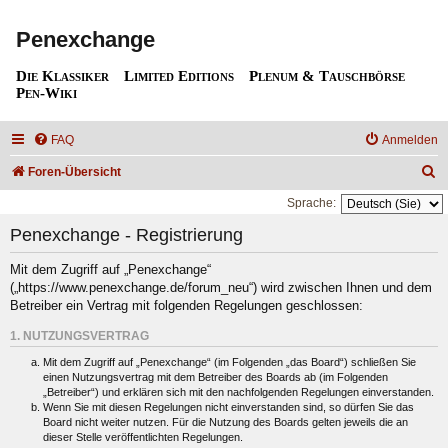
Penexchange
Die Klassiker
Limited Editions
Plenum & Tauschbörse
Pen-Wiki
FAQ
Anmelden
S
Foren-Übersicht
u
Sprache:
c
Penexchange - Registrierung
h
Mit dem Zugriff auf „Penexchange“
e
(„https://www.penexchange.de/forum_neu“) wird zwischen Ihnen und dem
Betreiber ein Vertrag mit folgenden Regelungen geschlossen:
1. NUTZUNGSVERTRAG
Mit dem Zugriff auf „Penexchange“ (im Folgenden „das Board“) schließen Sie
einen Nutzungsvertrag mit dem Betreiber des Boards ab (im Folgenden
„Betreiber“) und erklären sich mit den nachfolgenden Regelungen einverstanden.
Wenn Sie mit diesen Regelungen nicht einverstanden sind, so dürfen Sie das
Board nicht weiter nutzen. Für die Nutzung des Boards gelten jeweils die an
dieser Stelle veröffentlichten Regelungen.