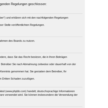
olgenden Regelungen geschlossen:
iber“) und erklären sich mit den nachfolgenden Regelungen
er Stelle veröffentlichten Regelungen.
m Rahmen des Boards zu nutzen.
ondere, dass Sie das Recht besitzen, die in Ihren Beiträgen
 Betreiber Sie nach Abmahnung zeitweise oder dauerhaft von der
ur Kenntnis genommen hat. Sie gestatten dem Betreiber, Ihr
em Dritten Schaden zuzufügen.
mited (www.phpbb.com) handelt; deutschsprachige Informationen
tware verwendet wird. Sie können insbesondere die Verwendung der