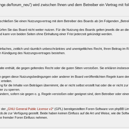
nge.de/forum_neu“) wird zwischen Ihnen und dem Betreiber ein Vertrag mit f
schließen Sie einen Nutzungsvertrag mit dem Betreiber des Boards ab (im Folgenden „Betre
fen Sie das Board nicht weiter nutzen. Für die Nutzung des Boards gelten jeweils die an dies
 kann von beiden Seiten ohne Einhaltung einer Frist jederzeit gekündigt werden.
 einfaches, zeitlich und räumlich unbeschränktes und unentgeltliches Recht, Ihren Beitrag i
ch Kündigung des Nutzungsvertrages bestehen.
halte enthält, die gegen geltendes Recht oder die guten Sitten verstoßen. Sie erklären insbes
n gegen diese Nutzungsbedingungen oder anderer im Board veröffentlichten Regeln kann der
erteilen.
für die Inhalte von Beiträgen übernimmt, die er nicht selbst erstellt hat oder die er nicht z
der zu sperren.
ändern, sofern sie gegen o. g. Regeln verstoßen oder geeignet sind, dem Betreiber oder ein
 der „
GNU General Public License v2
“ (GPL) bereitgestellten Foren-Software von phpBB Li
de zur Verfügung gestellt. Beide haben keinen Einfluss auf die Art und Weise, wie die Sof
te fremder Foren Einfluss nehmen.