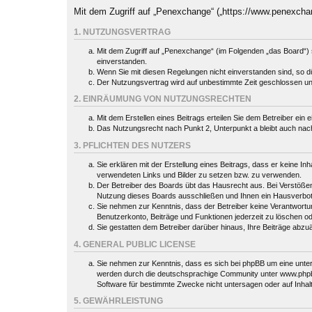
Mit dem Zugriff auf „Penexchange“ („https://www.penexcha
1. NUTZUNGSVERTRAG
Mit dem Zugriff auf „Penexchange“ (im Folgenden „das Board“) 
einverstanden.
Wenn Sie mit diesen Regelungen nicht einverstanden sind, so dür
Der Nutzungsvertrag wird auf unbestimmte Zeit geschlossen und
2. EINRÄUMUNG VON NUTZUNGSRECHTEN
Mit dem Erstellen eines Beitrags erteilen Sie dem Betreiber ein
Das Nutzungsrecht nach Punkt 2, Unterpunkt a bleibt auch na
3. PFLICHTEN DES NUTZERS
Sie erklären mit der Erstellung eines Beitrags, dass er keine In
verwendeten Links und Bilder zu setzen bzw. zu verwenden.
Der Betreiber des Boards übt das Hausrecht aus. Bei Verstöße
Nutzung dieses Boards ausschließen und Ihnen ein Hausverbot 
Sie nehmen zur Kenntnis, dass der Betreiber keine Verantwortung 
Benutzerkonto, Beiträge und Funktionen jederzeit zu löschen o
Sie gestatten dem Betreiber darüber hinaus, Ihre Beiträge abzu
4. GENERAL PUBLIC LICENSE
Sie nehmen zur Kenntnis, dass es sich bei phpBB um eine unter
werden durch die deutschsprachige Community unter www.phpbb.
Software für bestimmte Zwecke nicht untersagen oder auf Inhal
5. GEWÄHRLEISTUNG