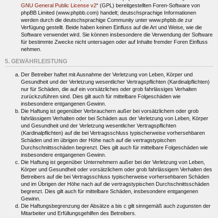
GNU General Public License v2
“ (GPL) bereitgestellten Foren-Software von
phpBB Limited (www.phpbb.com) handelt; deutschsprachige Informationen
werden durch die deutschsprachige Community unter www.phpbb.de zur
Verfügung gestellt. Beide haben keinen Einfluss auf die Art und Weise, wie die
Software verwendet wird. Sie können insbesondere die Verwendung der Software
für bestimmte Zwecke nicht untersagen oder auf Inhalte fremder Foren Einfluss
nehmen.
5. GEWÄHRLEISTUNG
Der Betreiber haftet mit Ausnahme der Verletzung von Leben, Körper und
Gesundheit und der Verletzung wesentlicher Vertragspflichten (Kardinalpflichten)
nur für Schäden, die auf ein vorsätzliches oder grob fahrlässiges Verhalten
zurückzuführen sind. Dies gilt auch für mittelbare Folgeschäden wie
insbesondere entgangenen Gewinn.
Die Haftung ist gegenüber Verbrauchern außer bei vorsätzlichem oder grob
fahrlässigem Verhalten oder bei Schäden aus der Verletzung von Leben, Körper
und Gesundheit und der Verletzung wesentlicher Vertragspflichten
(Kardinalpflichten) auf die bei Vertragsschluss typischerweise vorhersehbaren
Schäden und im übrigen der Höhe nach auf die vertragstypischen
Durchschnittsschäden begrenzt. Dies gilt auch für mittelbare Folgeschäden wie
insbesondere entgangenen Gewinn.
Die Haftung ist gegenüber Unternehmern außer bei der Verletzung von Leben,
Körper und Gesundheit oder vorsätzlichem oder grob fahrlässigem Verhalten des
Betreibers auf die bei Vertragsschluss typischerweise vorhersehbaren Schäden
und im Übrigen der Höhe nach auf die vertragstypischen Durchschnittsschäden
begrenzt. Dies gilt auch für mittelbare Schäden, insbesondere entgangenen
Gewinn.
Die Haftungsbegrenzung der Absätze a bis c gilt sinngemäß auch zugunsten der
Mitarbeiter und Erfüllungsgehilfen des Betreibers.