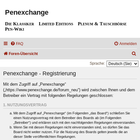
Penexchange
Die Klassiker
Limited Editions
Plenum & Tauschbörse
Pen-Wiki
FAQ
Anmelden
S
Foren-Übersicht
u
Sprache:
c
Penexchange - Registrierung
h
Mit dem Zugriff auf „Penexchange“
e
(„https://www.penexchange.de/forum_neu“) wird zwischen Ihnen und dem
Betreiber ein Vertrag mit folgenden Regelungen geschlossen:
1. NUTZUNGSVERTRAG
Mit dem Zugriff auf „Penexchange“ (im Folgenden „das Board“) schließen Sie
einen Nutzungsvertrag mit dem Betreiber des Boards ab (im Folgenden
„Betreiber“) und erklären sich mit den nachfolgenden Regelungen einverstanden.
Wenn Sie mit diesen Regelungen nicht einverstanden sind, so dürfen Sie das
Board nicht weiter nutzen. Für die Nutzung des Boards gelten jeweils die an
dieser Stelle veröffentlichten Regelungen.