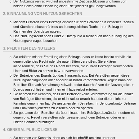
Der Nutzungsvertrag wird auf unbestimmte Zeit geschlossen und kann von
beiden Seiten ohne Einhaltung einer Frist jederzeit gekündigt werden.
2. EINRÄUMUNG VON NUTZUNGSRECHTEN
Mit dem Erstellen eines Beitrags erteilen Sie dem Betreiber ein einfaches, zeitlich
und räumlich unbeschränktes und unentgeltliches Recht, Ihren Beitrag im
Rahmen des Boards zu nutzen.
Das Nutzungsrecht nach Punkt 2, Unterpunkt a bleibt auch nach Kündigung des
Nutzungsvertrages bestehen.
3. PFLICHTEN DES NUTZERS
Sie erklären mit der Erstellung eines Beitrags, dass er keine Inhalte enthält, die
gegen geltendes Recht oder die guten Sitten verstoßen. Sie erklären
insbesondere, dass Sie das Recht besitzen, die in Ihren Beiträgen verwendeten
Links und Bilder zu setzen bzw. zu verwenden.
Der Betreiber des Boards übt das Hausrecht aus. Bei Verstößen gegen diese
Nutzungsbedingungen oder anderer im Board veröffentlichten Regeln kann der
Betreiber Sie nach Abmahnung zeitweise oder dauerhaft von der Nutzung dieses
Boards ausschließen und Ihnen ein Hausverbot erteilen.
Sie nehmen zur Kenntnis, dass der Betreiber keine Verantwortung für die Inhalte
von Beiträgen übernimmt, die er nicht selbst erstellt hat oder die er nicht zur
Kenntnis genommen hat. Sie gestatten dem Betreiber, Ihr Benutzerkonto, Beiträge
und Funktionen jederzeit zu löschen oder zu sperren.
Sie gestatten dem Betreiber darüber hinaus, Ihre Beiträge abzuändern, sofern sie
gegen o. g. Regeln verstoßen oder geeignet sind, dem Betreiber oder einem
Dritten Schaden zuzufügen.
4. GENERAL PUBLIC LICENSE
Sie nehmen zur Kenntnis, dass es sich bei phpBB um eine unter der „