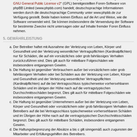
GNU General Public License v2
“ (GPL) bereitgestellten Foren-Software von
phpBB Limited (www.phpbb.com) handelt; deutschsprachige Informationen
werden durch die deutschsprachige Community unter www.phpbb.de zur
Verfügung gestellt. Beide haben keinen Einfluss auf die Art und Weise, wie die
Software verwendet wird. Sie können insbesondere die Verwendung der Software
für bestimmte Zwecke nicht untersagen oder auf Inhalte fremder Foren Einfluss
nehmen.
5. GEWÄHRLEISTUNG
Der Betreiber haftet mit Ausnahme der Verletzung von Leben, Körper und
Gesundheit und der Verletzung wesentlicher Vertragspflichten (Kardinalpflichten)
nur für Schäden, die auf ein vorsätzliches oder grob fahrlässiges Verhalten
zurückzuführen sind. Dies gilt auch für mittelbare Folgeschäden wie
insbesondere entgangenen Gewinn.
Die Haftung ist gegenüber Verbrauchern außer bei vorsätzlichem oder grob
fahrlässigem Verhalten oder bei Schäden aus der Verletzung von Leben, Körper
und Gesundheit und der Verletzung wesentlicher Vertragspflichten
(Kardinalpflichten) auf die bei Vertragsschluss typischerweise vorhersehbaren
Schäden und im übrigen der Höhe nach auf die vertragstypischen
Durchschnittsschäden begrenzt. Dies gilt auch für mittelbare Folgeschäden wie
insbesondere entgangenen Gewinn.
Die Haftung ist gegenüber Unternehmern außer bei der Verletzung von Leben,
Körper und Gesundheit oder vorsätzlichem oder grob fahrlässigem Verhalten des
Betreibers auf die bei Vertragsschluss typischerweise vorhersehbaren Schäden
und im Übrigen der Höhe nach auf die vertragstypischen Durchschnittsschäden
begrenzt. Dies gilt auch für mittelbare Schäden, insbesondere entgangenen
Gewinn.
Die Haftungsbegrenzung der Absätze a bis c gilt sinngemäß auch zugunsten der
Mitarbeiter und Erfüllungsgehilfen des Betreibers.