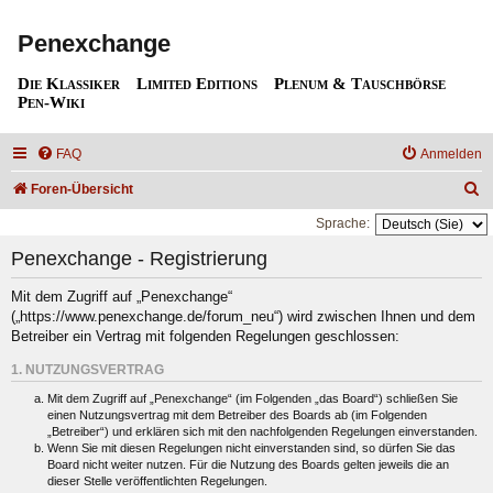
Penexchange
Die Klassiker
Limited Editions
Plenum & Tauschbörse
Pen-Wiki
FAQ
Anmelden
S
Foren-Übersicht
u
Sprache:
c
Penexchange - Registrierung
h
Mit dem Zugriff auf „Penexchange“
e
(„https://www.penexchange.de/forum_neu“) wird zwischen Ihnen und dem
Betreiber ein Vertrag mit folgenden Regelungen geschlossen:
1. NUTZUNGSVERTRAG
Mit dem Zugriff auf „Penexchange“ (im Folgenden „das Board“) schließen Sie
einen Nutzungsvertrag mit dem Betreiber des Boards ab (im Folgenden
„Betreiber“) und erklären sich mit den nachfolgenden Regelungen einverstanden.
Wenn Sie mit diesen Regelungen nicht einverstanden sind, so dürfen Sie das
Board nicht weiter nutzen. Für die Nutzung des Boards gelten jeweils die an
dieser Stelle veröffentlichten Regelungen.