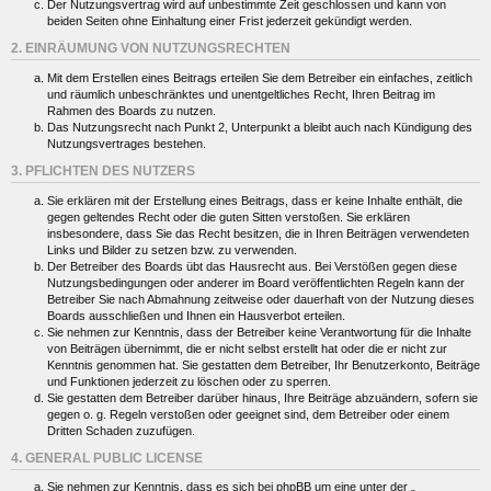
Der Nutzungsvertrag wird auf unbestimmte Zeit geschlossen und kann von
beiden Seiten ohne Einhaltung einer Frist jederzeit gekündigt werden.
2. EINRÄUMUNG VON NUTZUNGSRECHTEN
Mit dem Erstellen eines Beitrags erteilen Sie dem Betreiber ein einfaches, zeitlich
und räumlich unbeschränktes und unentgeltliches Recht, Ihren Beitrag im
Rahmen des Boards zu nutzen.
Das Nutzungsrecht nach Punkt 2, Unterpunkt a bleibt auch nach Kündigung des
Nutzungsvertrages bestehen.
3. PFLICHTEN DES NUTZERS
Sie erklären mit der Erstellung eines Beitrags, dass er keine Inhalte enthält, die
gegen geltendes Recht oder die guten Sitten verstoßen. Sie erklären
insbesondere, dass Sie das Recht besitzen, die in Ihren Beiträgen verwendeten
Links und Bilder zu setzen bzw. zu verwenden.
Der Betreiber des Boards übt das Hausrecht aus. Bei Verstößen gegen diese
Nutzungsbedingungen oder anderer im Board veröffentlichten Regeln kann der
Betreiber Sie nach Abmahnung zeitweise oder dauerhaft von der Nutzung dieses
Boards ausschließen und Ihnen ein Hausverbot erteilen.
Sie nehmen zur Kenntnis, dass der Betreiber keine Verantwortung für die Inhalte
von Beiträgen übernimmt, die er nicht selbst erstellt hat oder die er nicht zur
Kenntnis genommen hat. Sie gestatten dem Betreiber, Ihr Benutzerkonto, Beiträge
und Funktionen jederzeit zu löschen oder zu sperren.
Sie gestatten dem Betreiber darüber hinaus, Ihre Beiträge abzuändern, sofern sie
gegen o. g. Regeln verstoßen oder geeignet sind, dem Betreiber oder einem
Dritten Schaden zuzufügen.
4. GENERAL PUBLIC LICENSE
Sie nehmen zur Kenntnis, dass es sich bei phpBB um eine unter der „