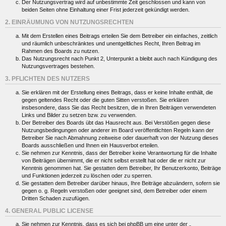
Der Nutzungsvertrag wird auf unbestimmte Zeit geschlossen und kann von
beiden Seiten ohne Einhaltung einer Frist jederzeit gekündigt werden.
2. EINRÄUMUNG VON NUTZUNGSRECHTEN
Mit dem Erstellen eines Beitrags erteilen Sie dem Betreiber ein einfaches, zeitlich
und räumlich unbeschränktes und unentgeltliches Recht, Ihren Beitrag im
Rahmen des Boards zu nutzen.
Das Nutzungsrecht nach Punkt 2, Unterpunkt a bleibt auch nach Kündigung des
Nutzungsvertrages bestehen.
3. PFLICHTEN DES NUTZERS
Sie erklären mit der Erstellung eines Beitrags, dass er keine Inhalte enthält, die
gegen geltendes Recht oder die guten Sitten verstoßen. Sie erklären
insbesondere, dass Sie das Recht besitzen, die in Ihren Beiträgen verwendeten
Links und Bilder zu setzen bzw. zu verwenden.
Der Betreiber des Boards übt das Hausrecht aus. Bei Verstößen gegen diese
Nutzungsbedingungen oder anderer im Board veröffentlichten Regeln kann der
Betreiber Sie nach Abmahnung zeitweise oder dauerhaft von der Nutzung dieses
Boards ausschließen und Ihnen ein Hausverbot erteilen.
Sie nehmen zur Kenntnis, dass der Betreiber keine Verantwortung für die Inhalte
von Beiträgen übernimmt, die er nicht selbst erstellt hat oder die er nicht zur
Kenntnis genommen hat. Sie gestatten dem Betreiber, Ihr Benutzerkonto, Beiträge
und Funktionen jederzeit zu löschen oder zu sperren.
Sie gestatten dem Betreiber darüber hinaus, Ihre Beiträge abzuändern, sofern sie
gegen o. g. Regeln verstoßen oder geeignet sind, dem Betreiber oder einem
Dritten Schaden zuzufügen.
4. GENERAL PUBLIC LICENSE
Sie nehmen zur Kenntnis, dass es sich bei phpBB um eine unter der „