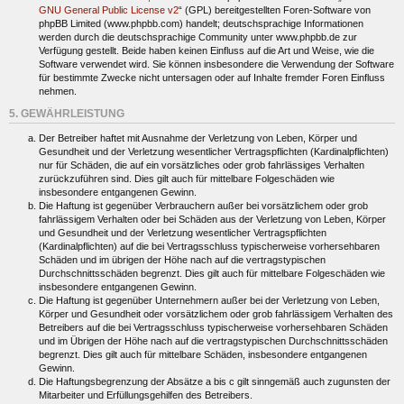
GNU General Public License v2
“ (GPL) bereitgestellten Foren-Software von
phpBB Limited (www.phpbb.com) handelt; deutschsprachige Informationen
werden durch die deutschsprachige Community unter www.phpbb.de zur
Verfügung gestellt. Beide haben keinen Einfluss auf die Art und Weise, wie die
Software verwendet wird. Sie können insbesondere die Verwendung der Software
für bestimmte Zwecke nicht untersagen oder auf Inhalte fremder Foren Einfluss
nehmen.
5. GEWÄHRLEISTUNG
Der Betreiber haftet mit Ausnahme der Verletzung von Leben, Körper und
Gesundheit und der Verletzung wesentlicher Vertragspflichten (Kardinalpflichten)
nur für Schäden, die auf ein vorsätzliches oder grob fahrlässiges Verhalten
zurückzuführen sind. Dies gilt auch für mittelbare Folgeschäden wie
insbesondere entgangenen Gewinn.
Die Haftung ist gegenüber Verbrauchern außer bei vorsätzlichem oder grob
fahrlässigem Verhalten oder bei Schäden aus der Verletzung von Leben, Körper
und Gesundheit und der Verletzung wesentlicher Vertragspflichten
(Kardinalpflichten) auf die bei Vertragsschluss typischerweise vorhersehbaren
Schäden und im übrigen der Höhe nach auf die vertragstypischen
Durchschnittsschäden begrenzt. Dies gilt auch für mittelbare Folgeschäden wie
insbesondere entgangenen Gewinn.
Die Haftung ist gegenüber Unternehmern außer bei der Verletzung von Leben,
Körper und Gesundheit oder vorsätzlichem oder grob fahrlässigem Verhalten des
Betreibers auf die bei Vertragsschluss typischerweise vorhersehbaren Schäden
und im Übrigen der Höhe nach auf die vertragstypischen Durchschnittsschäden
begrenzt. Dies gilt auch für mittelbare Schäden, insbesondere entgangenen
Gewinn.
Die Haftungsbegrenzung der Absätze a bis c gilt sinngemäß auch zugunsten der
Mitarbeiter und Erfüllungsgehilfen des Betreibers.