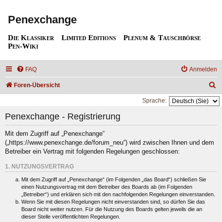
Penexchange
Die Klassiker
Limited Editions
Plenum & Tauschbörse
Pen-Wiki
FAQ
Anmelden
S
Foren-Übersicht
u
Sprache:
c
Penexchange - Registrierung
h
Mit dem Zugriff auf „Penexchange“
e
(„https://www.penexchange.de/forum_neu“) wird zwischen Ihnen und dem
Betreiber ein Vertrag mit folgenden Regelungen geschlossen:
1. NUTZUNGSVERTRAG
Mit dem Zugriff auf „Penexchange“ (im Folgenden „das Board“) schließen Sie
einen Nutzungsvertrag mit dem Betreiber des Boards ab (im Folgenden
„Betreiber“) und erklären sich mit den nachfolgenden Regelungen einverstanden.
Wenn Sie mit diesen Regelungen nicht einverstanden sind, so dürfen Sie das
Board nicht weiter nutzen. Für die Nutzung des Boards gelten jeweils die an
dieser Stelle veröffentlichten Regelungen.