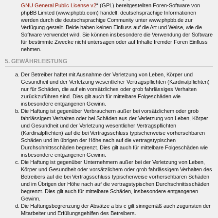
GNU General Public License v2
“ (GPL) bereitgestellten Foren-Software von
phpBB Limited (www.phpbb.com) handelt; deutschsprachige Informationen
werden durch die deutschsprachige Community unter www.phpbb.de zur
Verfügung gestellt. Beide haben keinen Einfluss auf die Art und Weise, wie die
Software verwendet wird. Sie können insbesondere die Verwendung der Software
für bestimmte Zwecke nicht untersagen oder auf Inhalte fremder Foren Einfluss
nehmen.
5. GEWÄHRLEISTUNG
Der Betreiber haftet mit Ausnahme der Verletzung von Leben, Körper und
Gesundheit und der Verletzung wesentlicher Vertragspflichten (Kardinalpflichten)
nur für Schäden, die auf ein vorsätzliches oder grob fahrlässiges Verhalten
zurückzuführen sind. Dies gilt auch für mittelbare Folgeschäden wie
insbesondere entgangenen Gewinn.
Die Haftung ist gegenüber Verbrauchern außer bei vorsätzlichem oder grob
fahrlässigem Verhalten oder bei Schäden aus der Verletzung von Leben, Körper
und Gesundheit und der Verletzung wesentlicher Vertragspflichten
(Kardinalpflichten) auf die bei Vertragsschluss typischerweise vorhersehbaren
Schäden und im übrigen der Höhe nach auf die vertragstypischen
Durchschnittsschäden begrenzt. Dies gilt auch für mittelbare Folgeschäden wie
insbesondere entgangenen Gewinn.
Die Haftung ist gegenüber Unternehmern außer bei der Verletzung von Leben,
Körper und Gesundheit oder vorsätzlichem oder grob fahrlässigem Verhalten des
Betreibers auf die bei Vertragsschluss typischerweise vorhersehbaren Schäden
und im Übrigen der Höhe nach auf die vertragstypischen Durchschnittsschäden
begrenzt. Dies gilt auch für mittelbare Schäden, insbesondere entgangenen
Gewinn.
Die Haftungsbegrenzung der Absätze a bis c gilt sinngemäß auch zugunsten der
Mitarbeiter und Erfüllungsgehilfen des Betreibers.