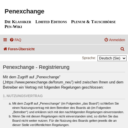
Penexchange
Die Klassiker
Limited Editions
Plenum & Tauschbörse
Pen-Wiki
FAQ
Anmelden
S
Foren-Übersicht
u
Sprache:
c
Penexchange - Registrierung
h
Mit dem Zugriff auf „Penexchange“
e
(„https://www.penexchange.de/forum_neu“) wird zwischen Ihnen und dem
Betreiber ein Vertrag mit folgenden Regelungen geschlossen:
1. NUTZUNGSVERTRAG
Mit dem Zugriff auf „Penexchange“ (im Folgenden „das Board“) schließen Sie
einen Nutzungsvertrag mit dem Betreiber des Boards ab (im Folgenden
„Betreiber“) und erklären sich mit den nachfolgenden Regelungen einverstanden.
Wenn Sie mit diesen Regelungen nicht einverstanden sind, so dürfen Sie das
Board nicht weiter nutzen. Für die Nutzung des Boards gelten jeweils die an
dieser Stelle veröffentlichten Regelungen.