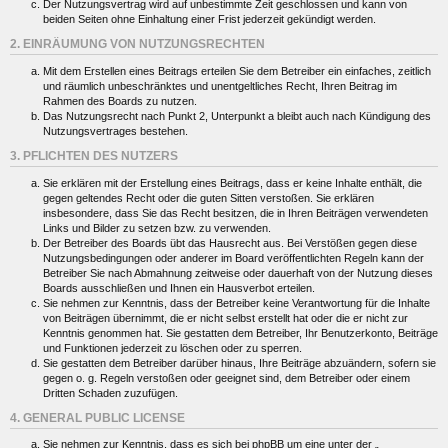
Der Nutzungsvertrag wird auf unbestimmte Zeit geschlossen und kann von
beiden Seiten ohne Einhaltung einer Frist jederzeit gekündigt werden.
2. EINRÄUMUNG VON NUTZUNGSRECHTEN
Mit dem Erstellen eines Beitrags erteilen Sie dem Betreiber ein einfaches, zeitlich
und räumlich unbeschränktes und unentgeltliches Recht, Ihren Beitrag im
Rahmen des Boards zu nutzen.
Das Nutzungsrecht nach Punkt 2, Unterpunkt a bleibt auch nach Kündigung des
Nutzungsvertrages bestehen.
3. PFLICHTEN DES NUTZERS
Sie erklären mit der Erstellung eines Beitrags, dass er keine Inhalte enthält, die
gegen geltendes Recht oder die guten Sitten verstoßen. Sie erklären
insbesondere, dass Sie das Recht besitzen, die in Ihren Beiträgen verwendeten
Links und Bilder zu setzen bzw. zu verwenden.
Der Betreiber des Boards übt das Hausrecht aus. Bei Verstößen gegen diese
Nutzungsbedingungen oder anderer im Board veröffentlichten Regeln kann der
Betreiber Sie nach Abmahnung zeitweise oder dauerhaft von der Nutzung dieses
Boards ausschließen und Ihnen ein Hausverbot erteilen.
Sie nehmen zur Kenntnis, dass der Betreiber keine Verantwortung für die Inhalte
von Beiträgen übernimmt, die er nicht selbst erstellt hat oder die er nicht zur
Kenntnis genommen hat. Sie gestatten dem Betreiber, Ihr Benutzerkonto, Beiträge
und Funktionen jederzeit zu löschen oder zu sperren.
Sie gestatten dem Betreiber darüber hinaus, Ihre Beiträge abzuändern, sofern sie
gegen o. g. Regeln verstoßen oder geeignet sind, dem Betreiber oder einem
Dritten Schaden zuzufügen.
4. GENERAL PUBLIC LICENSE
Sie nehmen zur Kenntnis, dass es sich bei phpBB um eine unter der „