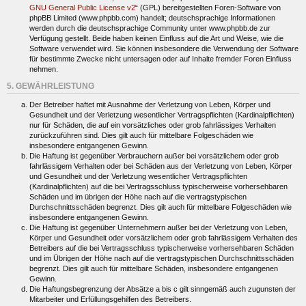
GNU General Public License v2
“ (GPL) bereitgestellten Foren-Software von
phpBB Limited (www.phpbb.com) handelt; deutschsprachige Informationen
werden durch die deutschsprachige Community unter www.phpbb.de zur
Verfügung gestellt. Beide haben keinen Einfluss auf die Art und Weise, wie die
Software verwendet wird. Sie können insbesondere die Verwendung der Software
für bestimmte Zwecke nicht untersagen oder auf Inhalte fremder Foren Einfluss
nehmen.
5. GEWÄHRLEISTUNG
Der Betreiber haftet mit Ausnahme der Verletzung von Leben, Körper und
Gesundheit und der Verletzung wesentlicher Vertragspflichten (Kardinalpflichten)
nur für Schäden, die auf ein vorsätzliches oder grob fahrlässiges Verhalten
zurückzuführen sind. Dies gilt auch für mittelbare Folgeschäden wie
insbesondere entgangenen Gewinn.
Die Haftung ist gegenüber Verbrauchern außer bei vorsätzlichem oder grob
fahrlässigem Verhalten oder bei Schäden aus der Verletzung von Leben, Körper
und Gesundheit und der Verletzung wesentlicher Vertragspflichten
(Kardinalpflichten) auf die bei Vertragsschluss typischerweise vorhersehbaren
Schäden und im übrigen der Höhe nach auf die vertragstypischen
Durchschnittsschäden begrenzt. Dies gilt auch für mittelbare Folgeschäden wie
insbesondere entgangenen Gewinn.
Die Haftung ist gegenüber Unternehmern außer bei der Verletzung von Leben,
Körper und Gesundheit oder vorsätzlichem oder grob fahrlässigem Verhalten des
Betreibers auf die bei Vertragsschluss typischerweise vorhersehbaren Schäden
und im Übrigen der Höhe nach auf die vertragstypischen Durchschnittsschäden
begrenzt. Dies gilt auch für mittelbare Schäden, insbesondere entgangenen
Gewinn.
Die Haftungsbegrenzung der Absätze a bis c gilt sinngemäß auch zugunsten der
Mitarbeiter und Erfüllungsgehilfen des Betreibers.