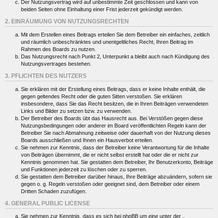
Der Nutzungsvertrag wird auf unbestimmte Zeit geschlossen und kann von
beiden Seiten ohne Einhaltung einer Frist jederzeit gekündigt werden.
2. EINRÄUMUNG VON NUTZUNGSRECHTEN
Mit dem Erstellen eines Beitrags erteilen Sie dem Betreiber ein einfaches, zeitlich
und räumlich unbeschränktes und unentgeltliches Recht, Ihren Beitrag im
Rahmen des Boards zu nutzen.
Das Nutzungsrecht nach Punkt 2, Unterpunkt a bleibt auch nach Kündigung des
Nutzungsvertrages bestehen.
3. PFLICHTEN DES NUTZERS
Sie erklären mit der Erstellung eines Beitrags, dass er keine Inhalte enthält, die
gegen geltendes Recht oder die guten Sitten verstoßen. Sie erklären
insbesondere, dass Sie das Recht besitzen, die in Ihren Beiträgen verwendeten
Links und Bilder zu setzen bzw. zu verwenden.
Der Betreiber des Boards übt das Hausrecht aus. Bei Verstößen gegen diese
Nutzungsbedingungen oder anderer im Board veröffentlichten Regeln kann der
Betreiber Sie nach Abmahnung zeitweise oder dauerhaft von der Nutzung dieses
Boards ausschließen und Ihnen ein Hausverbot erteilen.
Sie nehmen zur Kenntnis, dass der Betreiber keine Verantwortung für die Inhalte
von Beiträgen übernimmt, die er nicht selbst erstellt hat oder die er nicht zur
Kenntnis genommen hat. Sie gestatten dem Betreiber, Ihr Benutzerkonto, Beiträge
und Funktionen jederzeit zu löschen oder zu sperren.
Sie gestatten dem Betreiber darüber hinaus, Ihre Beiträge abzuändern, sofern sie
gegen o. g. Regeln verstoßen oder geeignet sind, dem Betreiber oder einem
Dritten Schaden zuzufügen.
4. GENERAL PUBLIC LICENSE
Sie nehmen zur Kenntnis, dass es sich bei phpBB um eine unter der „