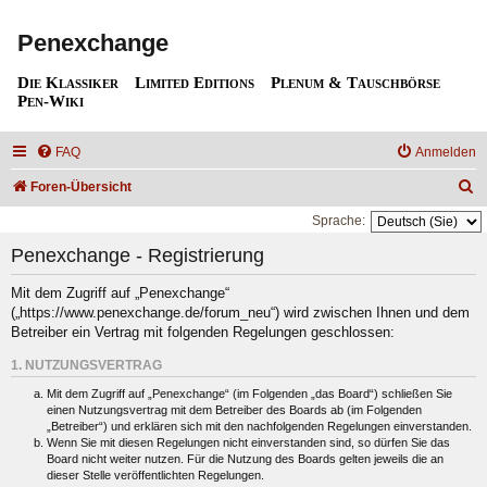
Penexchange
Die Klassiker
Limited Editions
Plenum & Tauschbörse
Pen-Wiki
FAQ
Anmelden
S
Foren-Übersicht
u
Sprache:
c
Penexchange - Registrierung
h
Mit dem Zugriff auf „Penexchange“
e
(„https://www.penexchange.de/forum_neu“) wird zwischen Ihnen und dem
Betreiber ein Vertrag mit folgenden Regelungen geschlossen:
1. NUTZUNGSVERTRAG
Mit dem Zugriff auf „Penexchange“ (im Folgenden „das Board“) schließen Sie
einen Nutzungsvertrag mit dem Betreiber des Boards ab (im Folgenden
„Betreiber“) und erklären sich mit den nachfolgenden Regelungen einverstanden.
Wenn Sie mit diesen Regelungen nicht einverstanden sind, so dürfen Sie das
Board nicht weiter nutzen. Für die Nutzung des Boards gelten jeweils die an
dieser Stelle veröffentlichten Regelungen.