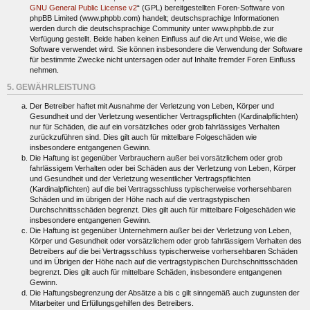
GNU General Public License v2
“ (GPL) bereitgestellten Foren-Software von
phpBB Limited (www.phpbb.com) handelt; deutschsprachige Informationen
werden durch die deutschsprachige Community unter www.phpbb.de zur
Verfügung gestellt. Beide haben keinen Einfluss auf die Art und Weise, wie die
Software verwendet wird. Sie können insbesondere die Verwendung der Software
für bestimmte Zwecke nicht untersagen oder auf Inhalte fremder Foren Einfluss
nehmen.
5. GEWÄHRLEISTUNG
Der Betreiber haftet mit Ausnahme der Verletzung von Leben, Körper und
Gesundheit und der Verletzung wesentlicher Vertragspflichten (Kardinalpflichten)
nur für Schäden, die auf ein vorsätzliches oder grob fahrlässiges Verhalten
zurückzuführen sind. Dies gilt auch für mittelbare Folgeschäden wie
insbesondere entgangenen Gewinn.
Die Haftung ist gegenüber Verbrauchern außer bei vorsätzlichem oder grob
fahrlässigem Verhalten oder bei Schäden aus der Verletzung von Leben, Körper
und Gesundheit und der Verletzung wesentlicher Vertragspflichten
(Kardinalpflichten) auf die bei Vertragsschluss typischerweise vorhersehbaren
Schäden und im übrigen der Höhe nach auf die vertragstypischen
Durchschnittsschäden begrenzt. Dies gilt auch für mittelbare Folgeschäden wie
insbesondere entgangenen Gewinn.
Die Haftung ist gegenüber Unternehmern außer bei der Verletzung von Leben,
Körper und Gesundheit oder vorsätzlichem oder grob fahrlässigem Verhalten des
Betreibers auf die bei Vertragsschluss typischerweise vorhersehbaren Schäden
und im Übrigen der Höhe nach auf die vertragstypischen Durchschnittsschäden
begrenzt. Dies gilt auch für mittelbare Schäden, insbesondere entgangenen
Gewinn.
Die Haftungsbegrenzung der Absätze a bis c gilt sinngemäß auch zugunsten der
Mitarbeiter und Erfüllungsgehilfen des Betreibers.