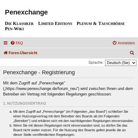
Penexchange
Die Klassiker
Limited Editions
Plenum & Tauschbörse
Pen-Wiki
FAQ
Anmelden
S
Foren-Übersicht
u
Sprache:
c
Penexchange - Registrierung
h
Mit dem Zugriff auf „Penexchange“
e
(„https://www.penexchange.de/forum_neu“) wird zwischen Ihnen und dem
Betreiber ein Vertrag mit folgenden Regelungen geschlossen:
1. NUTZUNGSVERTRAG
Mit dem Zugriff auf „Penexchange“ (im Folgenden „das Board“) schließen Sie
einen Nutzungsvertrag mit dem Betreiber des Boards ab (im Folgenden
„Betreiber“) und erklären sich mit den nachfolgenden Regelungen einverstanden.
Wenn Sie mit diesen Regelungen nicht einverstanden sind, so dürfen Sie das
Board nicht weiter nutzen. Für die Nutzung des Boards gelten jeweils die an
dieser Stelle veröffentlichten Regelungen.