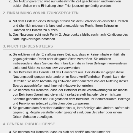
Der Nutzungsvertrag wird auf unbestimmte Zeit geschlossen und kann von
beiden Seiten ohne Einhaltung einer Frist jederzeit gekündigt werden.
2. EINRÄUMUNG VON NUTZUNGSRECHTEN
Mit dem Erstellen eines Beitrags erteilen Sie dem Betreiber ein einfaches, zeitlich
und räumlich unbeschränktes und unentgeltliches Recht, Ihren Beitrag im
Rahmen des Boards zu nutzen.
Das Nutzungsrecht nach Punkt 2, Unterpunkt a bleibt auch nach Kündigung des
Nutzungsvertrages bestehen.
3. PFLICHTEN DES NUTZERS
Sie erklären mit der Erstellung eines Beitrags, dass er keine Inhalte enthält, die
gegen geltendes Recht oder die guten Sitten verstoßen. Sie erklären
insbesondere, dass Sie das Recht besitzen, die in Ihren Beiträgen verwendeten
Links und Bilder zu setzen bzw. zu verwenden.
Der Betreiber des Boards übt das Hausrecht aus. Bei Verstößen gegen diese
Nutzungsbedingungen oder anderer im Board veröffentlichten Regeln kann der
Betreiber Sie nach Abmahnung zeitweise oder dauerhaft von der Nutzung dieses
Boards ausschließen und Ihnen ein Hausverbot erteilen.
Sie nehmen zur Kenntnis, dass der Betreiber keine Verantwortung für die Inhalte
von Beiträgen übernimmt, die er nicht selbst erstellt hat oder die er nicht zur
Kenntnis genommen hat. Sie gestatten dem Betreiber, Ihr Benutzerkonto, Beiträge
und Funktionen jederzeit zu löschen oder zu sperren.
Sie gestatten dem Betreiber darüber hinaus, Ihre Beiträge abzuändern, sofern sie
gegen o. g. Regeln verstoßen oder geeignet sind, dem Betreiber oder einem
Dritten Schaden zuzufügen.
4. GENERAL PUBLIC LICENSE
Sie nehmen zur Kenntnis, dass es sich bei phpBB um eine unter der „