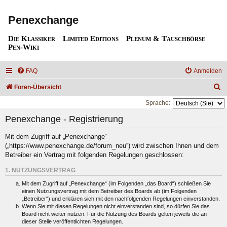
Penexchange
Die Klassiker
Limited Editions
Plenum & Tauschbörse
Pen-Wiki
FAQ
Anmelden
S
Foren-Übersicht
u
Sprache:
c
Penexchange - Registrierung
h
Mit dem Zugriff auf „Penexchange“
e
(„https://www.penexchange.de/forum_neu“) wird zwischen Ihnen und dem
Betreiber ein Vertrag mit folgenden Regelungen geschlossen:
1. NUTZUNGSVERTRAG
Mit dem Zugriff auf „Penexchange“ (im Folgenden „das Board“) schließen Sie
einen Nutzungsvertrag mit dem Betreiber des Boards ab (im Folgenden
„Betreiber“) und erklären sich mit den nachfolgenden Regelungen einverstanden.
Wenn Sie mit diesen Regelungen nicht einverstanden sind, so dürfen Sie das
Board nicht weiter nutzen. Für die Nutzung des Boards gelten jeweils die an
dieser Stelle veröffentlichten Regelungen.