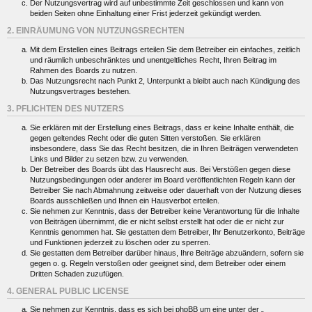
Der Nutzungsvertrag wird auf unbestimmte Zeit geschlossen und kann von
beiden Seiten ohne Einhaltung einer Frist jederzeit gekündigt werden.
2. EINRÄUMUNG VON NUTZUNGSRECHTEN
Mit dem Erstellen eines Beitrags erteilen Sie dem Betreiber ein einfaches, zeitlich
und räumlich unbeschränktes und unentgeltliches Recht, Ihren Beitrag im
Rahmen des Boards zu nutzen.
Das Nutzungsrecht nach Punkt 2, Unterpunkt a bleibt auch nach Kündigung des
Nutzungsvertrages bestehen.
3. PFLICHTEN DES NUTZERS
Sie erklären mit der Erstellung eines Beitrags, dass er keine Inhalte enthält, die
gegen geltendes Recht oder die guten Sitten verstoßen. Sie erklären
insbesondere, dass Sie das Recht besitzen, die in Ihren Beiträgen verwendeten
Links und Bilder zu setzen bzw. zu verwenden.
Der Betreiber des Boards übt das Hausrecht aus. Bei Verstößen gegen diese
Nutzungsbedingungen oder anderer im Board veröffentlichten Regeln kann der
Betreiber Sie nach Abmahnung zeitweise oder dauerhaft von der Nutzung dieses
Boards ausschließen und Ihnen ein Hausverbot erteilen.
Sie nehmen zur Kenntnis, dass der Betreiber keine Verantwortung für die Inhalte
von Beiträgen übernimmt, die er nicht selbst erstellt hat oder die er nicht zur
Kenntnis genommen hat. Sie gestatten dem Betreiber, Ihr Benutzerkonto, Beiträge
und Funktionen jederzeit zu löschen oder zu sperren.
Sie gestatten dem Betreiber darüber hinaus, Ihre Beiträge abzuändern, sofern sie
gegen o. g. Regeln verstoßen oder geeignet sind, dem Betreiber oder einem
Dritten Schaden zuzufügen.
4. GENERAL PUBLIC LICENSE
Sie nehmen zur Kenntnis, dass es sich bei phpBB um eine unter der „