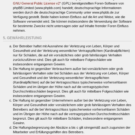
GNU General Public License v2
“ (GPL) bereitgestellten Foren-Software von
phpBB Limited (www.phpbb.com) handelt; deutschsprachige Informationen
werden durch die deutschsprachige Community unter www.phpbb.de zur
Verfügung gestellt. Beide haben keinen Einfluss auf die Art und Weise, wie die
Software verwendet wird. Sie können insbesondere die Verwendung der Software
für bestimmte Zwecke nicht untersagen oder auf Inhalte fremder Foren Einfluss
nehmen.
5. GEWÄHRLEISTUNG
Der Betreiber haftet mit Ausnahme der Verletzung von Leben, Körper und
Gesundheit und der Verletzung wesentlicher Vertragspflichten (Kardinalpflichten)
nur für Schäden, die auf ein vorsätzliches oder grob fahrlässiges Verhalten
zurückzuführen sind. Dies gilt auch für mittelbare Folgeschäden wie
insbesondere entgangenen Gewinn.
Die Haftung ist gegenüber Verbrauchern außer bei vorsätzlichem oder grob
fahrlässigem Verhalten oder bei Schäden aus der Verletzung von Leben, Körper
und Gesundheit und der Verletzung wesentlicher Vertragspflichten
(Kardinalpflichten) auf die bei Vertragsschluss typischerweise vorhersehbaren
Schäden und im übrigen der Höhe nach auf die vertragstypischen
Durchschnittsschäden begrenzt. Dies gilt auch für mittelbare Folgeschäden wie
insbesondere entgangenen Gewinn.
Die Haftung ist gegenüber Unternehmern außer bei der Verletzung von Leben,
Körper und Gesundheit oder vorsätzlichem oder grob fahrlässigem Verhalten des
Betreibers auf die bei Vertragsschluss typischerweise vorhersehbaren Schäden
und im Übrigen der Höhe nach auf die vertragstypischen Durchschnittsschäden
begrenzt. Dies gilt auch für mittelbare Schäden, insbesondere entgangenen
Gewinn.
Die Haftungsbegrenzung der Absätze a bis c gilt sinngemäß auch zugunsten der
Mitarbeiter und Erfüllungsgehilfen des Betreibers.