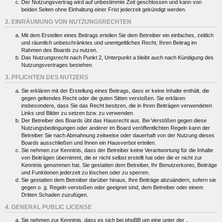
Der Nutzungsvertrag wird auf unbestimmte Zeit geschlossen und kann von
beiden Seiten ohne Einhaltung einer Frist jederzeit gekündigt werden.
2. EINRÄUMUNG VON NUTZUNGSRECHTEN
Mit dem Erstellen eines Beitrags erteilen Sie dem Betreiber ein einfaches, zeitlich
und räumlich unbeschränktes und unentgeltliches Recht, Ihren Beitrag im
Rahmen des Boards zu nutzen.
Das Nutzungsrecht nach Punkt 2, Unterpunkt a bleibt auch nach Kündigung des
Nutzungsvertrages bestehen.
3. PFLICHTEN DES NUTZERS
Sie erklären mit der Erstellung eines Beitrags, dass er keine Inhalte enthält, die
gegen geltendes Recht oder die guten Sitten verstoßen. Sie erklären
insbesondere, dass Sie das Recht besitzen, die in Ihren Beiträgen verwendeten
Links und Bilder zu setzen bzw. zu verwenden.
Der Betreiber des Boards übt das Hausrecht aus. Bei Verstößen gegen diese
Nutzungsbedingungen oder anderer im Board veröffentlichten Regeln kann der
Betreiber Sie nach Abmahnung zeitweise oder dauerhaft von der Nutzung dieses
Boards ausschließen und Ihnen ein Hausverbot erteilen.
Sie nehmen zur Kenntnis, dass der Betreiber keine Verantwortung für die Inhalte
von Beiträgen übernimmt, die er nicht selbst erstellt hat oder die er nicht zur
Kenntnis genommen hat. Sie gestatten dem Betreiber, Ihr Benutzerkonto, Beiträge
und Funktionen jederzeit zu löschen oder zu sperren.
Sie gestatten dem Betreiber darüber hinaus, Ihre Beiträge abzuändern, sofern sie
gegen o. g. Regeln verstoßen oder geeignet sind, dem Betreiber oder einem
Dritten Schaden zuzufügen.
4. GENERAL PUBLIC LICENSE
Sie nehmen zur Kenntnis, dass es sich bei phpBB um eine unter der „