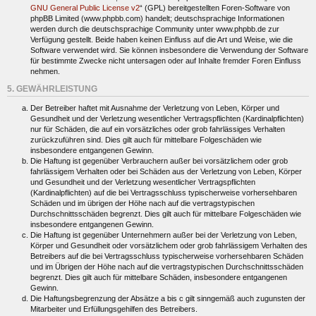
GNU General Public License v2
“ (GPL) bereitgestellten Foren-Software von
phpBB Limited (www.phpbb.com) handelt; deutschsprachige Informationen
werden durch die deutschsprachige Community unter www.phpbb.de zur
Verfügung gestellt. Beide haben keinen Einfluss auf die Art und Weise, wie die
Software verwendet wird. Sie können insbesondere die Verwendung der Software
für bestimmte Zwecke nicht untersagen oder auf Inhalte fremder Foren Einfluss
nehmen.
5. GEWÄHRLEISTUNG
Der Betreiber haftet mit Ausnahme der Verletzung von Leben, Körper und
Gesundheit und der Verletzung wesentlicher Vertragspflichten (Kardinalpflichten)
nur für Schäden, die auf ein vorsätzliches oder grob fahrlässiges Verhalten
zurückzuführen sind. Dies gilt auch für mittelbare Folgeschäden wie
insbesondere entgangenen Gewinn.
Die Haftung ist gegenüber Verbrauchern außer bei vorsätzlichem oder grob
fahrlässigem Verhalten oder bei Schäden aus der Verletzung von Leben, Körper
und Gesundheit und der Verletzung wesentlicher Vertragspflichten
(Kardinalpflichten) auf die bei Vertragsschluss typischerweise vorhersehbaren
Schäden und im übrigen der Höhe nach auf die vertragstypischen
Durchschnittsschäden begrenzt. Dies gilt auch für mittelbare Folgeschäden wie
insbesondere entgangenen Gewinn.
Die Haftung ist gegenüber Unternehmern außer bei der Verletzung von Leben,
Körper und Gesundheit oder vorsätzlichem oder grob fahrlässigem Verhalten des
Betreibers auf die bei Vertragsschluss typischerweise vorhersehbaren Schäden
und im Übrigen der Höhe nach auf die vertragstypischen Durchschnittsschäden
begrenzt. Dies gilt auch für mittelbare Schäden, insbesondere entgangenen
Gewinn.
Die Haftungsbegrenzung der Absätze a bis c gilt sinngemäß auch zugunsten der
Mitarbeiter und Erfüllungsgehilfen des Betreibers.