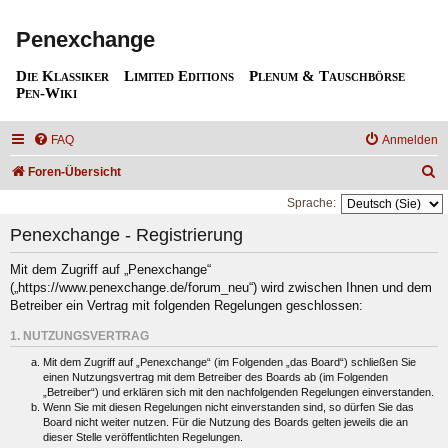
Penexchange
Die Klassiker
Limited Editions
Plenum & Tauschbörse
Pen-Wiki
FAQ
Anmelden
S
Foren-Übersicht
u
Sprache:
c
Penexchange - Registrierung
h
Mit dem Zugriff auf „Penexchange“
e
(„https://www.penexchange.de/forum_neu“) wird zwischen Ihnen und dem
Betreiber ein Vertrag mit folgenden Regelungen geschlossen:
1. NUTZUNGSVERTRAG
Mit dem Zugriff auf „Penexchange“ (im Folgenden „das Board“) schließen Sie
einen Nutzungsvertrag mit dem Betreiber des Boards ab (im Folgenden
„Betreiber“) und erklären sich mit den nachfolgenden Regelungen einverstanden.
Wenn Sie mit diesen Regelungen nicht einverstanden sind, so dürfen Sie das
Board nicht weiter nutzen. Für die Nutzung des Boards gelten jeweils die an
dieser Stelle veröffentlichten Regelungen.