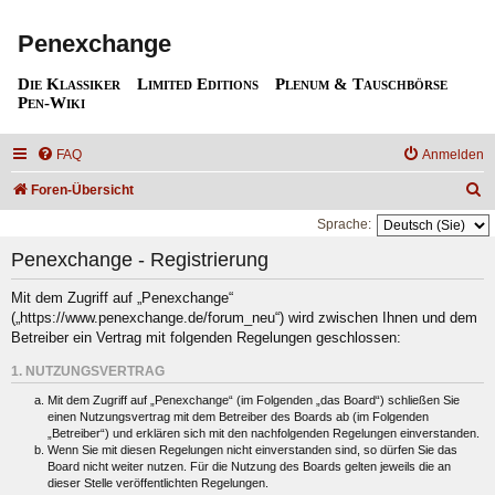
Penexchange
Die Klassiker
Limited Editions
Plenum & Tauschbörse
Pen-Wiki
FAQ
Anmelden
S
Foren-Übersicht
u
Sprache:
c
Penexchange - Registrierung
h
Mit dem Zugriff auf „Penexchange“
e
(„https://www.penexchange.de/forum_neu“) wird zwischen Ihnen und dem
Betreiber ein Vertrag mit folgenden Regelungen geschlossen:
1. NUTZUNGSVERTRAG
Mit dem Zugriff auf „Penexchange“ (im Folgenden „das Board“) schließen Sie
einen Nutzungsvertrag mit dem Betreiber des Boards ab (im Folgenden
„Betreiber“) und erklären sich mit den nachfolgenden Regelungen einverstanden.
Wenn Sie mit diesen Regelungen nicht einverstanden sind, so dürfen Sie das
Board nicht weiter nutzen. Für die Nutzung des Boards gelten jeweils die an
dieser Stelle veröffentlichten Regelungen.