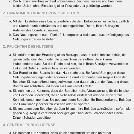
Der Nutzungsvertrag wird auf unbestimmte Zeit geschlossen und kann von
beiden Seiten ohne Einhaltung einer Frist jederzeit gekündigt werden.
2. EINRÄUMUNG VON NUTZUNGSRECHTEN
Mit dem Erstellen eines Beitrags erteilen Sie dem Betreiber ein einfaches, zeitlich
und räumlich unbeschränktes und unentgeltliches Recht, Ihren Beitrag im
Rahmen des Boards zu nutzen.
Das Nutzungsrecht nach Punkt 2, Unterpunkt a bleibt auch nach Kündigung des
Nutzungsvertrages bestehen.
3. PFLICHTEN DES NUTZERS
Sie erklären mit der Erstellung eines Beitrags, dass er keine Inhalte enthält, die
gegen geltendes Recht oder die guten Sitten verstoßen. Sie erklären
insbesondere, dass Sie das Recht besitzen, die in Ihren Beiträgen verwendeten
Links und Bilder zu setzen bzw. zu verwenden.
Der Betreiber des Boards übt das Hausrecht aus. Bei Verstößen gegen diese
Nutzungsbedingungen oder anderer im Board veröffentlichten Regeln kann der
Betreiber Sie nach Abmahnung zeitweise oder dauerhaft von der Nutzung dieses
Boards ausschließen und Ihnen ein Hausverbot erteilen.
Sie nehmen zur Kenntnis, dass der Betreiber keine Verantwortung für die Inhalte
von Beiträgen übernimmt, die er nicht selbst erstellt hat oder die er nicht zur
Kenntnis genommen hat. Sie gestatten dem Betreiber, Ihr Benutzerkonto, Beiträge
und Funktionen jederzeit zu löschen oder zu sperren.
Sie gestatten dem Betreiber darüber hinaus, Ihre Beiträge abzuändern, sofern sie
gegen o. g. Regeln verstoßen oder geeignet sind, dem Betreiber oder einem
Dritten Schaden zuzufügen.
4. GENERAL PUBLIC LICENSE
Sie nehmen zur Kenntnis, dass es sich bei phpBB um eine unter der „