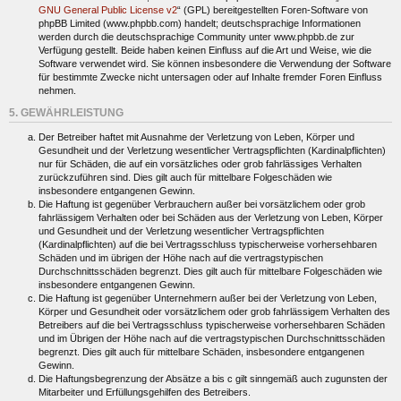
GNU General Public License v2
“ (GPL) bereitgestellten Foren-Software von
phpBB Limited (www.phpbb.com) handelt; deutschsprachige Informationen
werden durch die deutschsprachige Community unter www.phpbb.de zur
Verfügung gestellt. Beide haben keinen Einfluss auf die Art und Weise, wie die
Software verwendet wird. Sie können insbesondere die Verwendung der Software
für bestimmte Zwecke nicht untersagen oder auf Inhalte fremder Foren Einfluss
nehmen.
5. GEWÄHRLEISTUNG
Der Betreiber haftet mit Ausnahme der Verletzung von Leben, Körper und
Gesundheit und der Verletzung wesentlicher Vertragspflichten (Kardinalpflichten)
nur für Schäden, die auf ein vorsätzliches oder grob fahrlässiges Verhalten
zurückzuführen sind. Dies gilt auch für mittelbare Folgeschäden wie
insbesondere entgangenen Gewinn.
Die Haftung ist gegenüber Verbrauchern außer bei vorsätzlichem oder grob
fahrlässigem Verhalten oder bei Schäden aus der Verletzung von Leben, Körper
und Gesundheit und der Verletzung wesentlicher Vertragspflichten
(Kardinalpflichten) auf die bei Vertragsschluss typischerweise vorhersehbaren
Schäden und im übrigen der Höhe nach auf die vertragstypischen
Durchschnittsschäden begrenzt. Dies gilt auch für mittelbare Folgeschäden wie
insbesondere entgangenen Gewinn.
Die Haftung ist gegenüber Unternehmern außer bei der Verletzung von Leben,
Körper und Gesundheit oder vorsätzlichem oder grob fahrlässigem Verhalten des
Betreibers auf die bei Vertragsschluss typischerweise vorhersehbaren Schäden
und im Übrigen der Höhe nach auf die vertragstypischen Durchschnittsschäden
begrenzt. Dies gilt auch für mittelbare Schäden, insbesondere entgangenen
Gewinn.
Die Haftungsbegrenzung der Absätze a bis c gilt sinngemäß auch zugunsten der
Mitarbeiter und Erfüllungsgehilfen des Betreibers.