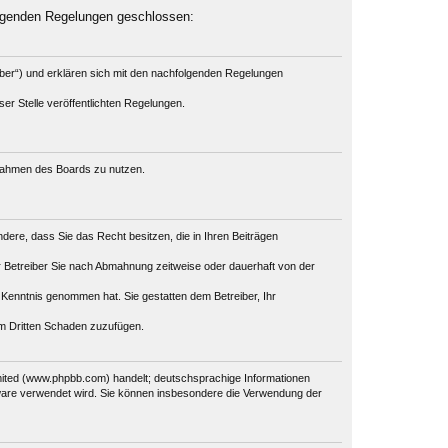
olgenden Regelungen geschlossen:
iber“) und erklären sich mit den nachfolgenden Regelungen
er Stelle veröffentlichten Regelungen.
m Rahmen des Boards zu nutzen.
ondere, dass Sie das Recht besitzen, die in Ihren Beiträgen
 Betreiber Sie nach Abmahnung zeitweise oder dauerhaft von der
ur Kenntnis genommen hat. Sie gestatten dem Betreiber, Ihr
em Dritten Schaden zuzufügen.
mited (www.phpbb.com) handelt; deutschsprachige Informationen
tware verwendet wird. Sie können insbesondere die Verwendung der