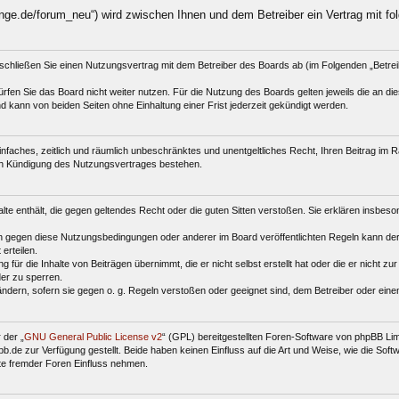
nge.de/forum_neu“) wird zwischen Ihnen und dem Betreiber ein Vertrag mit f
schließen Sie einen Nutzungsvertrag mit dem Betreiber des Boards ab (im Folgenden „Betre
fen Sie das Board nicht weiter nutzen. Für die Nutzung des Boards gelten jeweils die an dies
 kann von beiden Seiten ohne Einhaltung einer Frist jederzeit gekündigt werden.
 einfaches, zeitlich und räumlich unbeschränktes und unentgeltliches Recht, Ihren Beitrag i
ch Kündigung des Nutzungsvertrages bestehen.
halte enthält, die gegen geltendes Recht oder die guten Sitten verstoßen. Sie erklären insbes
n gegen diese Nutzungsbedingungen oder anderer im Board veröffentlichten Regeln kann der
erteilen.
für die Inhalte von Beiträgen übernimmt, die er nicht selbst erstellt hat oder die er nicht z
der zu sperren.
ändern, sofern sie gegen o. g. Regeln verstoßen oder geeignet sind, dem Betreiber oder ein
 der „
GNU General Public License v2
“ (GPL) bereitgestellten Foren-Software von phpBB Li
de zur Verfügung gestellt. Beide haben keinen Einfluss auf die Art und Weise, wie die Sof
te fremder Foren Einfluss nehmen.