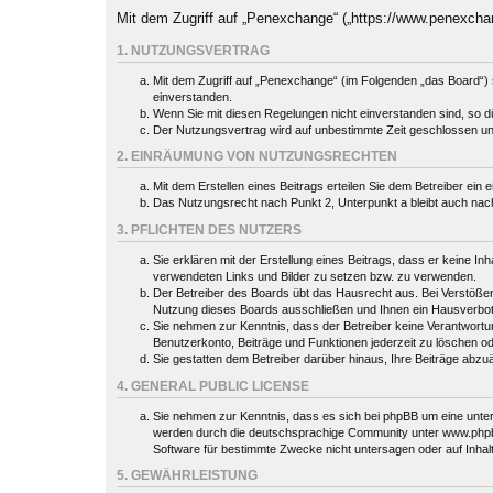
Mit dem Zugriff auf „Penexchange“ („https://www.penexcha
1. NUTZUNGSVERTRAG
Mit dem Zugriff auf „Penexchange“ (im Folgenden „das Board“) 
einverstanden.
Wenn Sie mit diesen Regelungen nicht einverstanden sind, so dür
Der Nutzungsvertrag wird auf unbestimmte Zeit geschlossen und
2. EINRÄUMUNG VON NUTZUNGSRECHTEN
Mit dem Erstellen eines Beitrags erteilen Sie dem Betreiber ein
Das Nutzungsrecht nach Punkt 2, Unterpunkt a bleibt auch na
3. PFLICHTEN DES NUTZERS
Sie erklären mit der Erstellung eines Beitrags, dass er keine In
verwendeten Links und Bilder zu setzen bzw. zu verwenden.
Der Betreiber des Boards übt das Hausrecht aus. Bei Verstöße
Nutzung dieses Boards ausschließen und Ihnen ein Hausverbot 
Sie nehmen zur Kenntnis, dass der Betreiber keine Verantwortung 
Benutzerkonto, Beiträge und Funktionen jederzeit zu löschen o
Sie gestatten dem Betreiber darüber hinaus, Ihre Beiträge abzu
4. GENERAL PUBLIC LICENSE
Sie nehmen zur Kenntnis, dass es sich bei phpBB um eine unter
werden durch die deutschsprachige Community unter www.phpbb.
Software für bestimmte Zwecke nicht untersagen oder auf Inhal
5. GEWÄHRLEISTUNG