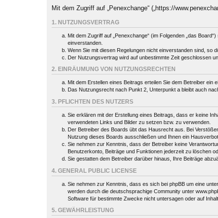
Mit dem Zugriff auf „Penexchange“ („https://www.penexcha
1. NUTZUNGSVERTRAG
Mit dem Zugriff auf „Penexchange“ (im Folgenden „das Board“) 
einverstanden.
Wenn Sie mit diesen Regelungen nicht einverstanden sind, so dür
Der Nutzungsvertrag wird auf unbestimmte Zeit geschlossen und
2. EINRÄUMUNG VON NUTZUNGSRECHTEN
Mit dem Erstellen eines Beitrags erteilen Sie dem Betreiber ein
Das Nutzungsrecht nach Punkt 2, Unterpunkt a bleibt auch na
3. PFLICHTEN DES NUTZERS
Sie erklären mit der Erstellung eines Beitrags, dass er keine In
verwendeten Links und Bilder zu setzen bzw. zu verwenden.
Der Betreiber des Boards übt das Hausrecht aus. Bei Verstöße
Nutzung dieses Boards ausschließen und Ihnen ein Hausverbot 
Sie nehmen zur Kenntnis, dass der Betreiber keine Verantwortung 
Benutzerkonto, Beiträge und Funktionen jederzeit zu löschen o
Sie gestatten dem Betreiber darüber hinaus, Ihre Beiträge abzu
4. GENERAL PUBLIC LICENSE
Sie nehmen zur Kenntnis, dass es sich bei phpBB um eine unter
werden durch die deutschsprachige Community unter www.phpbb.
Software für bestimmte Zwecke nicht untersagen oder auf Inhal
5. GEWÄHRLEISTUNG