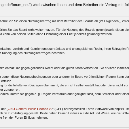
nge.de/forum_neu“) wird zwischen Ihnen und dem Betreiber ein Vertrag mit f
schließen Sie einen Nutzungsvertrag mit dem Betreiber des Boards ab (im Folgenden „Betre
fen Sie das Board nicht weiter nutzen. Für die Nutzung des Boards gelten jeweils die an dies
 kann von beiden Seiten ohne Einhaltung einer Frist jederzeit gekündigt werden.
 einfaches, zeitlich und räumlich unbeschränktes und unentgeltliches Recht, Ihren Beitrag i
ch Kündigung des Nutzungsvertrages bestehen.
halte enthält, die gegen geltendes Recht oder die guten Sitten verstoßen. Sie erklären insbes
n gegen diese Nutzungsbedingungen oder anderer im Board veröffentlichten Regeln kann der
erteilen.
für die Inhalte von Beiträgen übernimmt, die er nicht selbst erstellt hat oder die er nicht z
der zu sperren.
ändern, sofern sie gegen o. g. Regeln verstoßen oder geeignet sind, dem Betreiber oder ein
 der „
GNU General Public License v2
“ (GPL) bereitgestellten Foren-Software von phpBB Li
de zur Verfügung gestellt. Beide haben keinen Einfluss auf die Art und Weise, wie die Sof
te fremder Foren Einfluss nehmen.