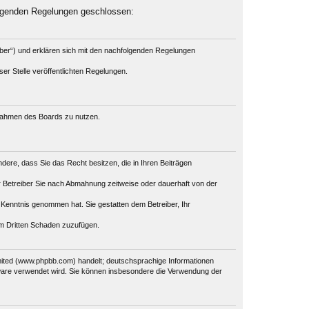
olgenden Regelungen geschlossen:
iber“) und erklären sich mit den nachfolgenden Regelungen
er Stelle veröffentlichten Regelungen.
m Rahmen des Boards zu nutzen.
ondere, dass Sie das Recht besitzen, die in Ihren Beiträgen
 Betreiber Sie nach Abmahnung zeitweise oder dauerhaft von der
ur Kenntnis genommen hat. Sie gestatten dem Betreiber, Ihr
em Dritten Schaden zuzufügen.
mited (www.phpbb.com) handelt; deutschsprachige Informationen
tware verwendet wird. Sie können insbesondere die Verwendung der