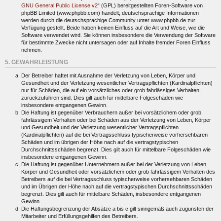
GNU General Public License v2
“ (GPL) bereitgestellten Foren-Software von
phpBB Limited (www.phpbb.com) handelt; deutschsprachige Informationen
werden durch die deutschsprachige Community unter www.phpbb.de zur
Verfügung gestellt. Beide haben keinen Einfluss auf die Art und Weise, wie die
Software verwendet wird. Sie können insbesondere die Verwendung der Software
für bestimmte Zwecke nicht untersagen oder auf Inhalte fremder Foren Einfluss
nehmen.
5. GEWÄHRLEISTUNG
Der Betreiber haftet mit Ausnahme der Verletzung von Leben, Körper und
Gesundheit und der Verletzung wesentlicher Vertragspflichten (Kardinalpflichten)
nur für Schäden, die auf ein vorsätzliches oder grob fahrlässiges Verhalten
zurückzuführen sind. Dies gilt auch für mittelbare Folgeschäden wie
insbesondere entgangenen Gewinn.
Die Haftung ist gegenüber Verbrauchern außer bei vorsätzlichem oder grob
fahrlässigem Verhalten oder bei Schäden aus der Verletzung von Leben, Körper
und Gesundheit und der Verletzung wesentlicher Vertragspflichten
(Kardinalpflichten) auf die bei Vertragsschluss typischerweise vorhersehbaren
Schäden und im übrigen der Höhe nach auf die vertragstypischen
Durchschnittsschäden begrenzt. Dies gilt auch für mittelbare Folgeschäden wie
insbesondere entgangenen Gewinn.
Die Haftung ist gegenüber Unternehmern außer bei der Verletzung von Leben,
Körper und Gesundheit oder vorsätzlichem oder grob fahrlässigem Verhalten des
Betreibers auf die bei Vertragsschluss typischerweise vorhersehbaren Schäden
und im Übrigen der Höhe nach auf die vertragstypischen Durchschnittsschäden
begrenzt. Dies gilt auch für mittelbare Schäden, insbesondere entgangenen
Gewinn.
Die Haftungsbegrenzung der Absätze a bis c gilt sinngemäß auch zugunsten der
Mitarbeiter und Erfüllungsgehilfen des Betreibers.