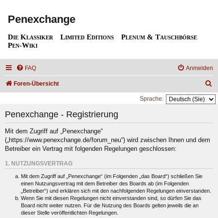
Penexchange
Die Klassiker
Limited Editions
Plenum & Tauschbörse
Pen-Wiki
FAQ
Anmelden
S
Foren-Übersicht
u
Sprache:
c
Penexchange - Registrierung
h
Mit dem Zugriff auf „Penexchange“
e
(„https://www.penexchange.de/forum_neu“) wird zwischen Ihnen und dem
Betreiber ein Vertrag mit folgenden Regelungen geschlossen:
1. NUTZUNGSVERTRAG
Mit dem Zugriff auf „Penexchange“ (im Folgenden „das Board“) schließen Sie
einen Nutzungsvertrag mit dem Betreiber des Boards ab (im Folgenden
„Betreiber“) und erklären sich mit den nachfolgenden Regelungen einverstanden.
Wenn Sie mit diesen Regelungen nicht einverstanden sind, so dürfen Sie das
Board nicht weiter nutzen. Für die Nutzung des Boards gelten jeweils die an
dieser Stelle veröffentlichten Regelungen.