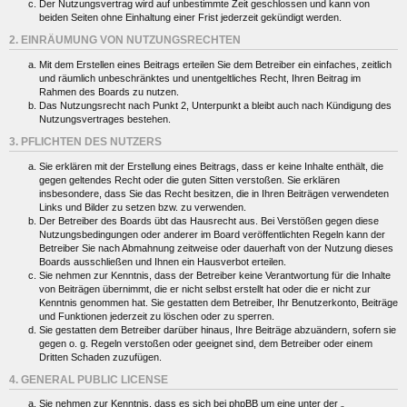
Der Nutzungsvertrag wird auf unbestimmte Zeit geschlossen und kann von
beiden Seiten ohne Einhaltung einer Frist jederzeit gekündigt werden.
2. EINRÄUMUNG VON NUTZUNGSRECHTEN
Mit dem Erstellen eines Beitrags erteilen Sie dem Betreiber ein einfaches, zeitlich
und räumlich unbeschränktes und unentgeltliches Recht, Ihren Beitrag im
Rahmen des Boards zu nutzen.
Das Nutzungsrecht nach Punkt 2, Unterpunkt a bleibt auch nach Kündigung des
Nutzungsvertrages bestehen.
3. PFLICHTEN DES NUTZERS
Sie erklären mit der Erstellung eines Beitrags, dass er keine Inhalte enthält, die
gegen geltendes Recht oder die guten Sitten verstoßen. Sie erklären
insbesondere, dass Sie das Recht besitzen, die in Ihren Beiträgen verwendeten
Links und Bilder zu setzen bzw. zu verwenden.
Der Betreiber des Boards übt das Hausrecht aus. Bei Verstößen gegen diese
Nutzungsbedingungen oder anderer im Board veröffentlichten Regeln kann der
Betreiber Sie nach Abmahnung zeitweise oder dauerhaft von der Nutzung dieses
Boards ausschließen und Ihnen ein Hausverbot erteilen.
Sie nehmen zur Kenntnis, dass der Betreiber keine Verantwortung für die Inhalte
von Beiträgen übernimmt, die er nicht selbst erstellt hat oder die er nicht zur
Kenntnis genommen hat. Sie gestatten dem Betreiber, Ihr Benutzerkonto, Beiträge
und Funktionen jederzeit zu löschen oder zu sperren.
Sie gestatten dem Betreiber darüber hinaus, Ihre Beiträge abzuändern, sofern sie
gegen o. g. Regeln verstoßen oder geeignet sind, dem Betreiber oder einem
Dritten Schaden zuzufügen.
4. GENERAL PUBLIC LICENSE
Sie nehmen zur Kenntnis, dass es sich bei phpBB um eine unter der „