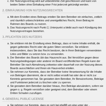
Der Nutzungsvertrag wird auf unbestimmte Zeit geschlossen und kann von
beiden Seiten ohne Einhaltung einer Frist jederzeit gekündigt werden.
2. EINRÄUMUNG VON NUTZUNGSRECHTEN
Mit dem Erstellen eines Beitrags erteilen Sie dem Betreiber ein einfaches, zeitlich
und räumlich unbeschränktes und unentgeltliches Recht, Ihren Beitrag im
Rahmen des Boards zu nutzen.
Das Nutzungsrecht nach Punkt 2, Unterpunkt a bleibt auch nach Kündigung des
Nutzungsvertrages bestehen.
3. PFLICHTEN DES NUTZERS
Sie erklären mit der Erstellung eines Beitrags, dass er keine Inhalte enthält, die
gegen geltendes Recht oder die guten Sitten verstoßen. Sie erklären
insbesondere, dass Sie das Recht besitzen, die in Ihren Beiträgen verwendeten
Links und Bilder zu setzen bzw. zu verwenden.
Der Betreiber des Boards übt das Hausrecht aus. Bei Verstößen gegen diese
Nutzungsbedingungen oder anderer im Board veröffentlichten Regeln kann der
Betreiber Sie nach Abmahnung zeitweise oder dauerhaft von der Nutzung dieses
Boards ausschließen und Ihnen ein Hausverbot erteilen.
Sie nehmen zur Kenntnis, dass der Betreiber keine Verantwortung für die Inhalte
von Beiträgen übernimmt, die er nicht selbst erstellt hat oder die er nicht zur
Kenntnis genommen hat. Sie gestatten dem Betreiber, Ihr Benutzerkonto, Beiträge
und Funktionen jederzeit zu löschen oder zu sperren.
Sie gestatten dem Betreiber darüber hinaus, Ihre Beiträge abzuändern, sofern sie
gegen o. g. Regeln verstoßen oder geeignet sind, dem Betreiber oder einem
Dritten Schaden zuzufügen.
4. GENERAL PUBLIC LICENSE
Sie nehmen zur Kenntnis, dass es sich bei phpBB um eine unter der „