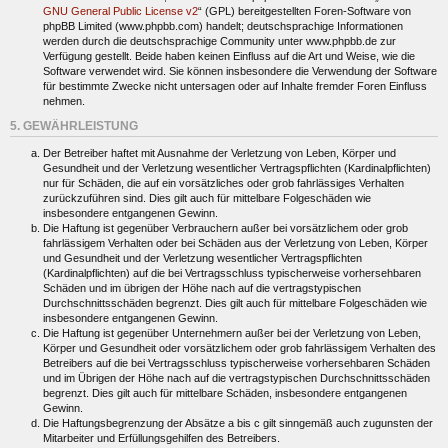
GNU General Public License v2
“ (GPL) bereitgestellten Foren-Software von
phpBB Limited (www.phpbb.com) handelt; deutschsprachige Informationen
werden durch die deutschsprachige Community unter www.phpbb.de zur
Verfügung gestellt. Beide haben keinen Einfluss auf die Art und Weise, wie die
Software verwendet wird. Sie können insbesondere die Verwendung der Software
für bestimmte Zwecke nicht untersagen oder auf Inhalte fremder Foren Einfluss
nehmen.
5. GEWÄHRLEISTUNG
Der Betreiber haftet mit Ausnahme der Verletzung von Leben, Körper und
Gesundheit und der Verletzung wesentlicher Vertragspflichten (Kardinalpflichten)
nur für Schäden, die auf ein vorsätzliches oder grob fahrlässiges Verhalten
zurückzuführen sind. Dies gilt auch für mittelbare Folgeschäden wie
insbesondere entgangenen Gewinn.
Die Haftung ist gegenüber Verbrauchern außer bei vorsätzlichem oder grob
fahrlässigem Verhalten oder bei Schäden aus der Verletzung von Leben, Körper
und Gesundheit und der Verletzung wesentlicher Vertragspflichten
(Kardinalpflichten) auf die bei Vertragsschluss typischerweise vorhersehbaren
Schäden und im übrigen der Höhe nach auf die vertragstypischen
Durchschnittsschäden begrenzt. Dies gilt auch für mittelbare Folgeschäden wie
insbesondere entgangenen Gewinn.
Die Haftung ist gegenüber Unternehmern außer bei der Verletzung von Leben,
Körper und Gesundheit oder vorsätzlichem oder grob fahrlässigem Verhalten des
Betreibers auf die bei Vertragsschluss typischerweise vorhersehbaren Schäden
und im Übrigen der Höhe nach auf die vertragstypischen Durchschnittsschäden
begrenzt. Dies gilt auch für mittelbare Schäden, insbesondere entgangenen
Gewinn.
Die Haftungsbegrenzung der Absätze a bis c gilt sinngemäß auch zugunsten der
Mitarbeiter und Erfüllungsgehilfen des Betreibers.