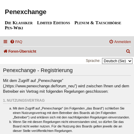
Penexchange
Die Klassiker
Limited Editions
Plenum & Tauschbörse
Pen-Wiki
FAQ
Anmelden
S
Foren-Übersicht
u
Sprache:
c
Penexchange - Registrierung
h
Mit dem Zugriff auf „Penexchange“
e
(„https://www.penexchange.de/forum_neu“) wird zwischen Ihnen und dem
Betreiber ein Vertrag mit folgenden Regelungen geschlossen:
1. NUTZUNGSVERTRAG
Mit dem Zugriff auf „Penexchange“ (im Folgenden „das Board“) schließen Sie
einen Nutzungsvertrag mit dem Betreiber des Boards ab (im Folgenden
„Betreiber“) und erklären sich mit den nachfolgenden Regelungen einverstanden.
Wenn Sie mit diesen Regelungen nicht einverstanden sind, so dürfen Sie das
Board nicht weiter nutzen. Für die Nutzung des Boards gelten jeweils die an
dieser Stelle veröffentlichten Regelungen.