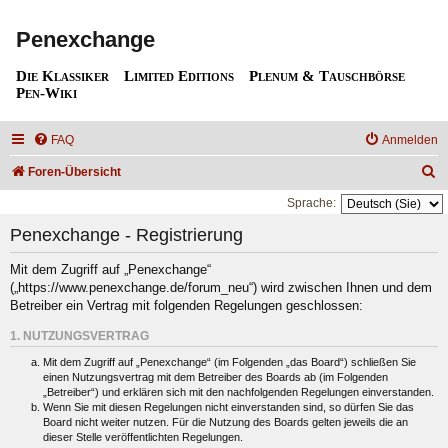
Penexchange
Die Klassiker
Limited Editions
Plenum & Tauschbörse
Pen-Wiki
FAQ
Anmelden
S
Foren-Übersicht
u
Sprache:
c
Penexchange - Registrierung
h
Mit dem Zugriff auf „Penexchange“
e
(„https://www.penexchange.de/forum_neu“) wird zwischen Ihnen und dem
Betreiber ein Vertrag mit folgenden Regelungen geschlossen:
1. NUTZUNGSVERTRAG
Mit dem Zugriff auf „Penexchange“ (im Folgenden „das Board“) schließen Sie
einen Nutzungsvertrag mit dem Betreiber des Boards ab (im Folgenden
„Betreiber“) und erklären sich mit den nachfolgenden Regelungen einverstanden.
Wenn Sie mit diesen Regelungen nicht einverstanden sind, so dürfen Sie das
Board nicht weiter nutzen. Für die Nutzung des Boards gelten jeweils die an
dieser Stelle veröffentlichten Regelungen.