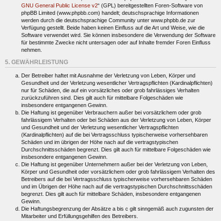
GNU General Public License v2
“ (GPL) bereitgestellten Foren-Software von
phpBB Limited (www.phpbb.com) handelt; deutschsprachige Informationen
werden durch die deutschsprachige Community unter www.phpbb.de zur
Verfügung gestellt. Beide haben keinen Einfluss auf die Art und Weise, wie die
Software verwendet wird. Sie können insbesondere die Verwendung der Software
für bestimmte Zwecke nicht untersagen oder auf Inhalte fremder Foren Einfluss
nehmen.
5. GEWÄHRLEISTUNG
Der Betreiber haftet mit Ausnahme der Verletzung von Leben, Körper und
Gesundheit und der Verletzung wesentlicher Vertragspflichten (Kardinalpflichten)
nur für Schäden, die auf ein vorsätzliches oder grob fahrlässiges Verhalten
zurückzuführen sind. Dies gilt auch für mittelbare Folgeschäden wie
insbesondere entgangenen Gewinn.
Die Haftung ist gegenüber Verbrauchern außer bei vorsätzlichem oder grob
fahrlässigem Verhalten oder bei Schäden aus der Verletzung von Leben, Körper
und Gesundheit und der Verletzung wesentlicher Vertragspflichten
(Kardinalpflichten) auf die bei Vertragsschluss typischerweise vorhersehbaren
Schäden und im übrigen der Höhe nach auf die vertragstypischen
Durchschnittsschäden begrenzt. Dies gilt auch für mittelbare Folgeschäden wie
insbesondere entgangenen Gewinn.
Die Haftung ist gegenüber Unternehmern außer bei der Verletzung von Leben,
Körper und Gesundheit oder vorsätzlichem oder grob fahrlässigem Verhalten des
Betreibers auf die bei Vertragsschluss typischerweise vorhersehbaren Schäden
und im Übrigen der Höhe nach auf die vertragstypischen Durchschnittsschäden
begrenzt. Dies gilt auch für mittelbare Schäden, insbesondere entgangenen
Gewinn.
Die Haftungsbegrenzung der Absätze a bis c gilt sinngemäß auch zugunsten der
Mitarbeiter und Erfüllungsgehilfen des Betreibers.