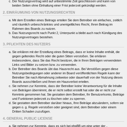
Der Nutzungsvertrag wird auf unbestimmte Zeit geschlossen und kann von
beiden Seiten ohne Einhaltung einer Frist jederzeit gekündigt werden.
2. EINRÄUMUNG VON NUTZUNGSRECHTEN
Mit dem Erstellen eines Beitrags erteilen Sie dem Betreiber ein einfaches, zeitlich
und räumlich unbeschränktes und unentgeltliches Recht, Ihren Beitrag im
Rahmen des Boards zu nutzen.
Das Nutzungsrecht nach Punkt 2, Unterpunkt a bleibt auch nach Kündigung des
Nutzungsvertrages bestehen.
3. PFLICHTEN DES NUTZERS
Sie erklären mit der Erstellung eines Beitrags, dass er keine Inhalte enthält, die
gegen geltendes Recht oder die guten Sitten verstoßen. Sie erklären
insbesondere, dass Sie das Recht besitzen, die in Ihren Beiträgen verwendeten
Links und Bilder zu setzen bzw. zu verwenden.
Der Betreiber des Boards übt das Hausrecht aus. Bei Verstößen gegen diese
Nutzungsbedingungen oder anderer im Board veröffentlichten Regeln kann der
Betreiber Sie nach Abmahnung zeitweise oder dauerhaft von der Nutzung dieses
Boards ausschließen und Ihnen ein Hausverbot erteilen.
Sie nehmen zur Kenntnis, dass der Betreiber keine Verantwortung für die Inhalte
von Beiträgen übernimmt, die er nicht selbst erstellt hat oder die er nicht zur
Kenntnis genommen hat. Sie gestatten dem Betreiber, Ihr Benutzerkonto, Beiträge
und Funktionen jederzeit zu löschen oder zu sperren.
Sie gestatten dem Betreiber darüber hinaus, Ihre Beiträge abzuändern, sofern sie
gegen o. g. Regeln verstoßen oder geeignet sind, dem Betreiber oder einem
Dritten Schaden zuzufügen.
4. GENERAL PUBLIC LICENSE
Sie nehmen zur Kenntnis, dass es sich bei phpBB um eine unter der „