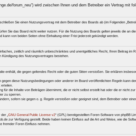
nge.de/forum_neu“) wird zwischen Ihnen und dem Betreiber ein Vertrag mit f
schließen Sie einen Nutzungsvertrag mit dem Betreiber des Boards ab (im Folgenden „Betre
fen Sie das Board nicht weiter nutzen. Für die Nutzung des Boards gelten jeweils die an dies
 kann von beiden Seiten ohne Einhaltung einer Frist jederzeit gekündigt werden.
 einfaches, zeitlich und räumlich unbeschränktes und unentgeltliches Recht, Ihren Beitrag i
ch Kündigung des Nutzungsvertrages bestehen.
halte enthält, die gegen geltendes Recht oder die guten Sitten verstoßen. Sie erklären insbes
n gegen diese Nutzungsbedingungen oder anderer im Board veröffentlichten Regeln kann der
erteilen.
für die Inhalte von Beiträgen übernimmt, die er nicht selbst erstellt hat oder die er nicht z
der zu sperren.
ändern, sofern sie gegen o. g. Regeln verstoßen oder geeignet sind, dem Betreiber oder ein
 der „
GNU General Public License v2
“ (GPL) bereitgestellten Foren-Software von phpBB Li
de zur Verfügung gestellt. Beide haben keinen Einfluss auf die Art und Weise, wie die Sof
te fremder Foren Einfluss nehmen.