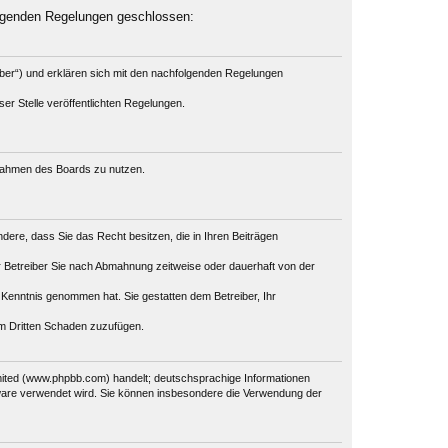
olgenden Regelungen geschlossen:
iber“) und erklären sich mit den nachfolgenden Regelungen
er Stelle veröffentlichten Regelungen.
m Rahmen des Boards zu nutzen.
ondere, dass Sie das Recht besitzen, die in Ihren Beiträgen
 Betreiber Sie nach Abmahnung zeitweise oder dauerhaft von der
ur Kenntnis genommen hat. Sie gestatten dem Betreiber, Ihr
em Dritten Schaden zuzufügen.
mited (www.phpbb.com) handelt; deutschsprachige Informationen
tware verwendet wird. Sie können insbesondere die Verwendung der