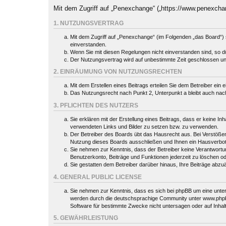
Mit dem Zugriff auf „Penexchange“ („https://www.penexcha
1. NUTZUNGSVERTRAG
Mit dem Zugriff auf „Penexchange“ (im Folgenden „das Board“) 
einverstanden.
Wenn Sie mit diesen Regelungen nicht einverstanden sind, so dür
Der Nutzungsvertrag wird auf unbestimmte Zeit geschlossen und
2. EINRÄUMUNG VON NUTZUNGSRECHTEN
Mit dem Erstellen eines Beitrags erteilen Sie dem Betreiber ein
Das Nutzungsrecht nach Punkt 2, Unterpunkt a bleibt auch na
3. PFLICHTEN DES NUTZERS
Sie erklären mit der Erstellung eines Beitrags, dass er keine In
verwendeten Links und Bilder zu setzen bzw. zu verwenden.
Der Betreiber des Boards übt das Hausrecht aus. Bei Verstöße
Nutzung dieses Boards ausschließen und Ihnen ein Hausverbot 
Sie nehmen zur Kenntnis, dass der Betreiber keine Verantwortung 
Benutzerkonto, Beiträge und Funktionen jederzeit zu löschen o
Sie gestatten dem Betreiber darüber hinaus, Ihre Beiträge abzu
4. GENERAL PUBLIC LICENSE
Sie nehmen zur Kenntnis, dass es sich bei phpBB um eine unter
werden durch die deutschsprachige Community unter www.phpbb.
Software für bestimmte Zwecke nicht untersagen oder auf Inhal
5. GEWÄHRLEISTUNG