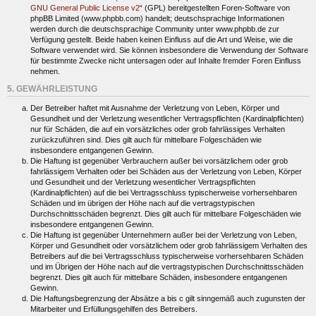
GNU General Public License v2
“ (GPL) bereitgestellten Foren-Software von
phpBB Limited (www.phpbb.com) handelt; deutschsprachige Informationen
werden durch die deutschsprachige Community unter www.phpbb.de zur
Verfügung gestellt. Beide haben keinen Einfluss auf die Art und Weise, wie die
Software verwendet wird. Sie können insbesondere die Verwendung der Software
für bestimmte Zwecke nicht untersagen oder auf Inhalte fremder Foren Einfluss
nehmen.
5. GEWÄHRLEISTUNG
Der Betreiber haftet mit Ausnahme der Verletzung von Leben, Körper und
Gesundheit und der Verletzung wesentlicher Vertragspflichten (Kardinalpflichten)
nur für Schäden, die auf ein vorsätzliches oder grob fahrlässiges Verhalten
zurückzuführen sind. Dies gilt auch für mittelbare Folgeschäden wie
insbesondere entgangenen Gewinn.
Die Haftung ist gegenüber Verbrauchern außer bei vorsätzlichem oder grob
fahrlässigem Verhalten oder bei Schäden aus der Verletzung von Leben, Körper
und Gesundheit und der Verletzung wesentlicher Vertragspflichten
(Kardinalpflichten) auf die bei Vertragsschluss typischerweise vorhersehbaren
Schäden und im übrigen der Höhe nach auf die vertragstypischen
Durchschnittsschäden begrenzt. Dies gilt auch für mittelbare Folgeschäden wie
insbesondere entgangenen Gewinn.
Die Haftung ist gegenüber Unternehmern außer bei der Verletzung von Leben,
Körper und Gesundheit oder vorsätzlichem oder grob fahrlässigem Verhalten des
Betreibers auf die bei Vertragsschluss typischerweise vorhersehbaren Schäden
und im Übrigen der Höhe nach auf die vertragstypischen Durchschnittsschäden
begrenzt. Dies gilt auch für mittelbare Schäden, insbesondere entgangenen
Gewinn.
Die Haftungsbegrenzung der Absätze a bis c gilt sinngemäß auch zugunsten der
Mitarbeiter und Erfüllungsgehilfen des Betreibers.