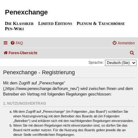
Penexchange
Die Klassiker
Limited Editions
Plenum & Tauschbörse
Pen-Wiki
FAQ
Anmelden
S
Foren-Übersicht
u
Sprache:
c
Penexchange - Registrierung
h
Mit dem Zugriff auf „Penexchange“
e
(„https://www.penexchange.de/forum_neu“) wird zwischen Ihnen und dem
Betreiber ein Vertrag mit folgenden Regelungen geschlossen:
1. NUTZUNGSVERTRAG
Mit dem Zugriff auf „Penexchange“ (im Folgenden „das Board“) schließen Sie
einen Nutzungsvertrag mit dem Betreiber des Boards ab (im Folgenden
„Betreiber“) und erklären sich mit den nachfolgenden Regelungen einverstanden.
Wenn Sie mit diesen Regelungen nicht einverstanden sind, so dürfen Sie das
Board nicht weiter nutzen. Für die Nutzung des Boards gelten jeweils die an
dieser Stelle veröffentlichten Regelungen.