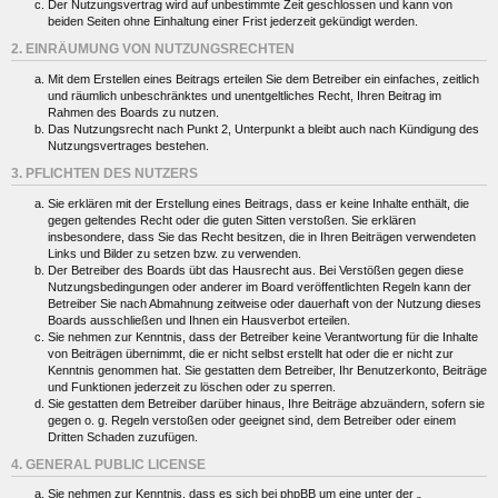
Der Nutzungsvertrag wird auf unbestimmte Zeit geschlossen und kann von
beiden Seiten ohne Einhaltung einer Frist jederzeit gekündigt werden.
2. EINRÄUMUNG VON NUTZUNGSRECHTEN
Mit dem Erstellen eines Beitrags erteilen Sie dem Betreiber ein einfaches, zeitlich
und räumlich unbeschränktes und unentgeltliches Recht, Ihren Beitrag im
Rahmen des Boards zu nutzen.
Das Nutzungsrecht nach Punkt 2, Unterpunkt a bleibt auch nach Kündigung des
Nutzungsvertrages bestehen.
3. PFLICHTEN DES NUTZERS
Sie erklären mit der Erstellung eines Beitrags, dass er keine Inhalte enthält, die
gegen geltendes Recht oder die guten Sitten verstoßen. Sie erklären
insbesondere, dass Sie das Recht besitzen, die in Ihren Beiträgen verwendeten
Links und Bilder zu setzen bzw. zu verwenden.
Der Betreiber des Boards übt das Hausrecht aus. Bei Verstößen gegen diese
Nutzungsbedingungen oder anderer im Board veröffentlichten Regeln kann der
Betreiber Sie nach Abmahnung zeitweise oder dauerhaft von der Nutzung dieses
Boards ausschließen und Ihnen ein Hausverbot erteilen.
Sie nehmen zur Kenntnis, dass der Betreiber keine Verantwortung für die Inhalte
von Beiträgen übernimmt, die er nicht selbst erstellt hat oder die er nicht zur
Kenntnis genommen hat. Sie gestatten dem Betreiber, Ihr Benutzerkonto, Beiträge
und Funktionen jederzeit zu löschen oder zu sperren.
Sie gestatten dem Betreiber darüber hinaus, Ihre Beiträge abzuändern, sofern sie
gegen o. g. Regeln verstoßen oder geeignet sind, dem Betreiber oder einem
Dritten Schaden zuzufügen.
4. GENERAL PUBLIC LICENSE
Sie nehmen zur Kenntnis, dass es sich bei phpBB um eine unter der „