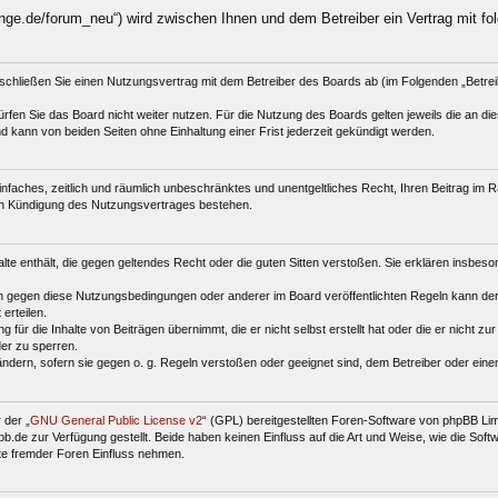
nge.de/forum_neu“) wird zwischen Ihnen und dem Betreiber ein Vertrag mit f
schließen Sie einen Nutzungsvertrag mit dem Betreiber des Boards ab (im Folgenden „Betre
fen Sie das Board nicht weiter nutzen. Für die Nutzung des Boards gelten jeweils die an dies
 kann von beiden Seiten ohne Einhaltung einer Frist jederzeit gekündigt werden.
 einfaches, zeitlich und räumlich unbeschränktes und unentgeltliches Recht, Ihren Beitrag i
ch Kündigung des Nutzungsvertrages bestehen.
halte enthält, die gegen geltendes Recht oder die guten Sitten verstoßen. Sie erklären insbes
n gegen diese Nutzungsbedingungen oder anderer im Board veröffentlichten Regeln kann der
erteilen.
für die Inhalte von Beiträgen übernimmt, die er nicht selbst erstellt hat oder die er nicht z
der zu sperren.
ändern, sofern sie gegen o. g. Regeln verstoßen oder geeignet sind, dem Betreiber oder ein
 der „
GNU General Public License v2
“ (GPL) bereitgestellten Foren-Software von phpBB Li
de zur Verfügung gestellt. Beide haben keinen Einfluss auf die Art und Weise, wie die Sof
te fremder Foren Einfluss nehmen.