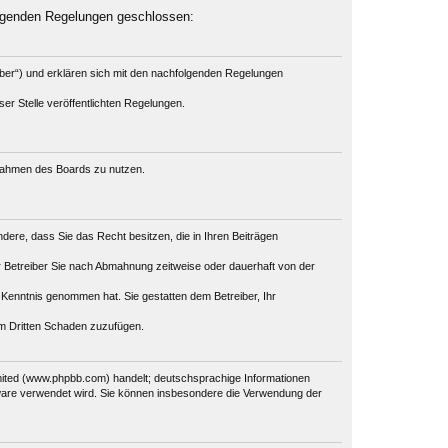
olgenden Regelungen geschlossen:
iber“) und erklären sich mit den nachfolgenden Regelungen
er Stelle veröffentlichten Regelungen.
m Rahmen des Boards zu nutzen.
ondere, dass Sie das Recht besitzen, die in Ihren Beiträgen
 Betreiber Sie nach Abmahnung zeitweise oder dauerhaft von der
ur Kenntnis genommen hat. Sie gestatten dem Betreiber, Ihr
em Dritten Schaden zuzufügen.
mited (www.phpbb.com) handelt; deutschsprachige Informationen
tware verwendet wird. Sie können insbesondere die Verwendung der