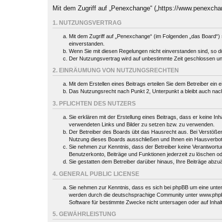
Mit dem Zugriff auf „Penexchange“ („https://www.penexcha
1. NUTZUNGSVERTRAG
Mit dem Zugriff auf „Penexchange“ (im Folgenden „das Board“) 
einverstanden.
Wenn Sie mit diesen Regelungen nicht einverstanden sind, so dür
Der Nutzungsvertrag wird auf unbestimmte Zeit geschlossen und
2. EINRÄUMUNG VON NUTZUNGSRECHTEN
Mit dem Erstellen eines Beitrags erteilen Sie dem Betreiber ein
Das Nutzungsrecht nach Punkt 2, Unterpunkt a bleibt auch na
3. PFLICHTEN DES NUTZERS
Sie erklären mit der Erstellung eines Beitrags, dass er keine In
verwendeten Links und Bilder zu setzen bzw. zu verwenden.
Der Betreiber des Boards übt das Hausrecht aus. Bei Verstöße
Nutzung dieses Boards ausschließen und Ihnen ein Hausverbot 
Sie nehmen zur Kenntnis, dass der Betreiber keine Verantwortung 
Benutzerkonto, Beiträge und Funktionen jederzeit zu löschen o
Sie gestatten dem Betreiber darüber hinaus, Ihre Beiträge abzu
4. GENERAL PUBLIC LICENSE
Sie nehmen zur Kenntnis, dass es sich bei phpBB um eine unter
werden durch die deutschsprachige Community unter www.phpbb.
Software für bestimmte Zwecke nicht untersagen oder auf Inhal
5. GEWÄHRLEISTUNG