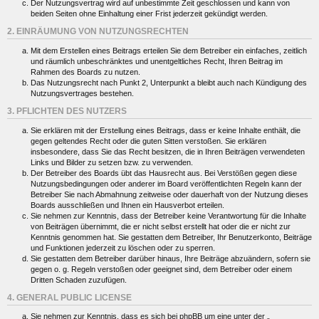
Der Nutzungsvertrag wird auf unbestimmte Zeit geschlossen und kann von
beiden Seiten ohne Einhaltung einer Frist jederzeit gekündigt werden.
2. EINRÄUMUNG VON NUTZUNGSRECHTEN
Mit dem Erstellen eines Beitrags erteilen Sie dem Betreiber ein einfaches, zeitlich
und räumlich unbeschränktes und unentgeltliches Recht, Ihren Beitrag im
Rahmen des Boards zu nutzen.
Das Nutzungsrecht nach Punkt 2, Unterpunkt a bleibt auch nach Kündigung des
Nutzungsvertrages bestehen.
3. PFLICHTEN DES NUTZERS
Sie erklären mit der Erstellung eines Beitrags, dass er keine Inhalte enthält, die
gegen geltendes Recht oder die guten Sitten verstoßen. Sie erklären
insbesondere, dass Sie das Recht besitzen, die in Ihren Beiträgen verwendeten
Links und Bilder zu setzen bzw. zu verwenden.
Der Betreiber des Boards übt das Hausrecht aus. Bei Verstößen gegen diese
Nutzungsbedingungen oder anderer im Board veröffentlichten Regeln kann der
Betreiber Sie nach Abmahnung zeitweise oder dauerhaft von der Nutzung dieses
Boards ausschließen und Ihnen ein Hausverbot erteilen.
Sie nehmen zur Kenntnis, dass der Betreiber keine Verantwortung für die Inhalte
von Beiträgen übernimmt, die er nicht selbst erstellt hat oder die er nicht zur
Kenntnis genommen hat. Sie gestatten dem Betreiber, Ihr Benutzerkonto, Beiträge
und Funktionen jederzeit zu löschen oder zu sperren.
Sie gestatten dem Betreiber darüber hinaus, Ihre Beiträge abzuändern, sofern sie
gegen o. g. Regeln verstoßen oder geeignet sind, dem Betreiber oder einem
Dritten Schaden zuzufügen.
4. GENERAL PUBLIC LICENSE
Sie nehmen zur Kenntnis, dass es sich bei phpBB um eine unter der „