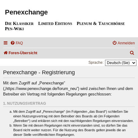
Penexchange
Die Klassiker
Limited Editions
Plenum & Tauschbörse
Pen-Wiki
FAQ
Anmelden
S
Foren-Übersicht
u
Sprache:
c
Penexchange - Registrierung
h
Mit dem Zugriff auf „Penexchange“
e
(„https://www.penexchange.de/forum_neu“) wird zwischen Ihnen und dem
Betreiber ein Vertrag mit folgenden Regelungen geschlossen:
1. NUTZUNGSVERTRAG
Mit dem Zugriff auf „Penexchange“ (im Folgenden „das Board“) schließen Sie
einen Nutzungsvertrag mit dem Betreiber des Boards ab (im Folgenden
„Betreiber“) und erklären sich mit den nachfolgenden Regelungen einverstanden.
Wenn Sie mit diesen Regelungen nicht einverstanden sind, so dürfen Sie das
Board nicht weiter nutzen. Für die Nutzung des Boards gelten jeweils die an
dieser Stelle veröffentlichten Regelungen.