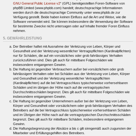
GNU General Public License v2
“ (GPL) bereitgestellten Foren-Software von
phpBB Limited (www.phpbb.com) handelt; deutschsprachige Informationen
werden durch die deutschsprachige Community unter www.phpbb.de zur
Verfügung gestellt. Beide haben keinen Einfluss auf die Art und Weise, wie die
Software verwendet wird. Sie können insbesondere die Verwendung der Software
für bestimmte Zwecke nicht untersagen oder auf Inhalte fremder Foren Einfluss
nehmen.
5. GEWÄHRLEISTUNG
Der Betreiber haftet mit Ausnahme der Verletzung von Leben, Körper und
Gesundheit und der Verletzung wesentlicher Vertragspflichten (Kardinalpflichten)
nur für Schäden, die auf ein vorsätzliches oder grob fahrlässiges Verhalten
zurückzuführen sind. Dies gilt auch für mittelbare Folgeschäden wie
insbesondere entgangenen Gewinn.
Die Haftung ist gegenüber Verbrauchern außer bei vorsätzlichem oder grob
fahrlässigem Verhalten oder bei Schäden aus der Verletzung von Leben, Körper
und Gesundheit und der Verletzung wesentlicher Vertragspflichten
(Kardinalpflichten) auf die bei Vertragsschluss typischerweise vorhersehbaren
Schäden und im übrigen der Höhe nach auf die vertragstypischen
Durchschnittsschäden begrenzt. Dies gilt auch für mittelbare Folgeschäden wie
insbesondere entgangenen Gewinn.
Die Haftung ist gegenüber Unternehmern außer bei der Verletzung von Leben,
Körper und Gesundheit oder vorsätzlichem oder grob fahrlässigem Verhalten des
Betreibers auf die bei Vertragsschluss typischerweise vorhersehbaren Schäden
und im Übrigen der Höhe nach auf die vertragstypischen Durchschnittsschäden
begrenzt. Dies gilt auch für mittelbare Schäden, insbesondere entgangenen
Gewinn.
Die Haftungsbegrenzung der Absätze a bis c gilt sinngemäß auch zugunsten der
Mitarbeiter und Erfüllungsgehilfen des Betreibers.