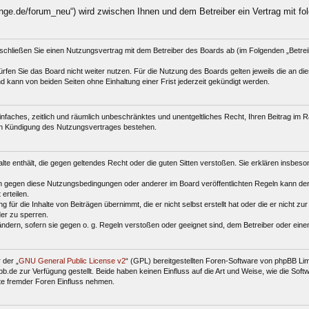
nge.de/forum_neu“) wird zwischen Ihnen und dem Betreiber ein Vertrag mit f
schließen Sie einen Nutzungsvertrag mit dem Betreiber des Boards ab (im Folgenden „Betre
fen Sie das Board nicht weiter nutzen. Für die Nutzung des Boards gelten jeweils die an dies
 kann von beiden Seiten ohne Einhaltung einer Frist jederzeit gekündigt werden.
 einfaches, zeitlich und räumlich unbeschränktes und unentgeltliches Recht, Ihren Beitrag i
ch Kündigung des Nutzungsvertrages bestehen.
halte enthält, die gegen geltendes Recht oder die guten Sitten verstoßen. Sie erklären insbes
n gegen diese Nutzungsbedingungen oder anderer im Board veröffentlichten Regeln kann der
erteilen.
für die Inhalte von Beiträgen übernimmt, die er nicht selbst erstellt hat oder die er nicht z
der zu sperren.
ändern, sofern sie gegen o. g. Regeln verstoßen oder geeignet sind, dem Betreiber oder ein
 der „
GNU General Public License v2
“ (GPL) bereitgestellten Foren-Software von phpBB Li
de zur Verfügung gestellt. Beide haben keinen Einfluss auf die Art und Weise, wie die Sof
te fremder Foren Einfluss nehmen.