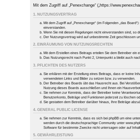
Mit dem Zugriff auf „Penexchange“ („https://www.penexcha
1. NUTZUNGSVERTRAG
Mit dem Zugriff auf „Penexchange“ (im Folgenden „das Board“) 
einverstanden.
Wenn Sie mit diesen Regelungen nicht einverstanden sind, so dür
Der Nutzungsvertrag wird auf unbestimmte Zeit geschlossen und
2. EINRÄUMUNG VON NUTZUNGSRECHTEN
Mit dem Erstellen eines Beitrags erteilen Sie dem Betreiber ein
Das Nutzungsrecht nach Punkt 2, Unterpunkt a bleibt auch na
3. PFLICHTEN DES NUTZERS
Sie erklären mit der Erstellung eines Beitrags, dass er keine In
verwendeten Links und Bilder zu setzen bzw. zu verwenden.
Der Betreiber des Boards übt das Hausrecht aus. Bei Verstöße
Nutzung dieses Boards ausschließen und Ihnen ein Hausverbot 
Sie nehmen zur Kenntnis, dass der Betreiber keine Verantwortung 
Benutzerkonto, Beiträge und Funktionen jederzeit zu löschen o
Sie gestatten dem Betreiber darüber hinaus, Ihre Beiträge abzu
4. GENERAL PUBLIC LICENSE
Sie nehmen zur Kenntnis, dass es sich bei phpBB um eine unter
werden durch die deutschsprachige Community unter www.phpbb.
Software für bestimmte Zwecke nicht untersagen oder auf Inhal
5. GEWÄHRLEISTUNG