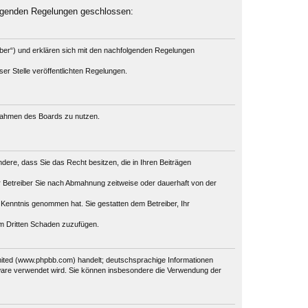
olgenden Regelungen geschlossen:
iber“) und erklären sich mit den nachfolgenden Regelungen
er Stelle veröffentlichten Regelungen.
m Rahmen des Boards zu nutzen.
ondere, dass Sie das Recht besitzen, die in Ihren Beiträgen
 Betreiber Sie nach Abmahnung zeitweise oder dauerhaft von der
ur Kenntnis genommen hat. Sie gestatten dem Betreiber, Ihr
em Dritten Schaden zuzufügen.
mited (www.phpbb.com) handelt; deutschsprachige Informationen
tware verwendet wird. Sie können insbesondere die Verwendung der