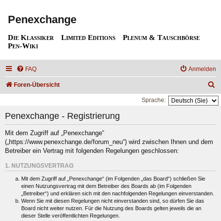
Penexchange
Die Klassiker
Limited Editions
Plenum & Tauschbörse
Pen-Wiki
FAQ
Anmelden
S
Foren-Übersicht
u
Sprache:
c
Penexchange - Registrierung
h
Mit dem Zugriff auf „Penexchange“
e
(„https://www.penexchange.de/forum_neu“) wird zwischen Ihnen und dem
Betreiber ein Vertrag mit folgenden Regelungen geschlossen:
1. NUTZUNGSVERTRAG
Mit dem Zugriff auf „Penexchange“ (im Folgenden „das Board“) schließen Sie
einen Nutzungsvertrag mit dem Betreiber des Boards ab (im Folgenden
„Betreiber“) und erklären sich mit den nachfolgenden Regelungen einverstanden.
Wenn Sie mit diesen Regelungen nicht einverstanden sind, so dürfen Sie das
Board nicht weiter nutzen. Für die Nutzung des Boards gelten jeweils die an
dieser Stelle veröffentlichten Regelungen.