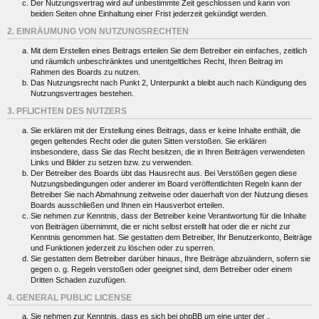
Der Nutzungsvertrag wird auf unbestimmte Zeit geschlossen und kann von
beiden Seiten ohne Einhaltung einer Frist jederzeit gekündigt werden.
2. EINRÄUMUNG VON NUTZUNGSRECHTEN
Mit dem Erstellen eines Beitrags erteilen Sie dem Betreiber ein einfaches, zeitlich
und räumlich unbeschränktes und unentgeltliches Recht, Ihren Beitrag im
Rahmen des Boards zu nutzen.
Das Nutzungsrecht nach Punkt 2, Unterpunkt a bleibt auch nach Kündigung des
Nutzungsvertrages bestehen.
3. PFLICHTEN DES NUTZERS
Sie erklären mit der Erstellung eines Beitrags, dass er keine Inhalte enthält, die
gegen geltendes Recht oder die guten Sitten verstoßen. Sie erklären
insbesondere, dass Sie das Recht besitzen, die in Ihren Beiträgen verwendeten
Links und Bilder zu setzen bzw. zu verwenden.
Der Betreiber des Boards übt das Hausrecht aus. Bei Verstößen gegen diese
Nutzungsbedingungen oder anderer im Board veröffentlichten Regeln kann der
Betreiber Sie nach Abmahnung zeitweise oder dauerhaft von der Nutzung dieses
Boards ausschließen und Ihnen ein Hausverbot erteilen.
Sie nehmen zur Kenntnis, dass der Betreiber keine Verantwortung für die Inhalte
von Beiträgen übernimmt, die er nicht selbst erstellt hat oder die er nicht zur
Kenntnis genommen hat. Sie gestatten dem Betreiber, Ihr Benutzerkonto, Beiträge
und Funktionen jederzeit zu löschen oder zu sperren.
Sie gestatten dem Betreiber darüber hinaus, Ihre Beiträge abzuändern, sofern sie
gegen o. g. Regeln verstoßen oder geeignet sind, dem Betreiber oder einem
Dritten Schaden zuzufügen.
4. GENERAL PUBLIC LICENSE
Sie nehmen zur Kenntnis, dass es sich bei phpBB um eine unter der „