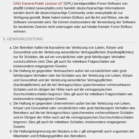
GNU General Public License v2
“ (GPL) bereitgestellten Foren-Software von
phpBB Limited (www.phpbb.com) handelt; deutschsprachige Informationen
werden durch die deutschsprachige Community unter www.phpbb.de zur
Verfügung gestellt. Beide haben keinen Einfluss auf die Art und Weise, wie die
Software verwendet wird. Sie können insbesondere die Verwendung der Software
für bestimmte Zwecke nicht untersagen oder auf Inhalte fremder Foren Einfluss
nehmen.
5. GEWÄHRLEISTUNG
Der Betreiber haftet mit Ausnahme der Verletzung von Leben, Körper und
Gesundheit und der Verletzung wesentlicher Vertragspflichten (Kardinalpflichten)
nur für Schäden, die auf ein vorsätzliches oder grob fahrlässiges Verhalten
zurückzuführen sind. Dies gilt auch für mittelbare Folgeschäden wie
insbesondere entgangenen Gewinn.
Die Haftung ist gegenüber Verbrauchern außer bei vorsätzlichem oder grob
fahrlässigem Verhalten oder bei Schäden aus der Verletzung von Leben, Körper
und Gesundheit und der Verletzung wesentlicher Vertragspflichten
(Kardinalpflichten) auf die bei Vertragsschluss typischerweise vorhersehbaren
Schäden und im übrigen der Höhe nach auf die vertragstypischen
Durchschnittsschäden begrenzt. Dies gilt auch für mittelbare Folgeschäden wie
insbesondere entgangenen Gewinn.
Die Haftung ist gegenüber Unternehmern außer bei der Verletzung von Leben,
Körper und Gesundheit oder vorsätzlichem oder grob fahrlässigem Verhalten des
Betreibers auf die bei Vertragsschluss typischerweise vorhersehbaren Schäden
und im Übrigen der Höhe nach auf die vertragstypischen Durchschnittsschäden
begrenzt. Dies gilt auch für mittelbare Schäden, insbesondere entgangenen
Gewinn.
Die Haftungsbegrenzung der Absätze a bis c gilt sinngemäß auch zugunsten der
Mitarbeiter und Erfüllungsgehilfen des Betreibers.