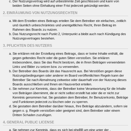
Der Nutzungsvertrag wird auf unbestimmte Zeit geschlossen und kann von
beiden Seiten ohne Einhaltung einer Frist jederzeit gekündigt werden.
2. EINRÄUMUNG VON NUTZUNGSRECHTEN
Mit dem Erstellen eines Beitrags erteilen Sie dem Betreiber ein einfaches, zeitlich
und räumlich unbeschränktes und unentgeltliches Recht, Ihren Beitrag im
Rahmen des Boards zu nutzen.
Das Nutzungsrecht nach Punkt 2, Unterpunkt a bleibt auch nach Kündigung des
Nutzungsvertrages bestehen.
3. PFLICHTEN DES NUTZERS
Sie erklären mit der Erstellung eines Beitrags, dass er keine Inhalte enthält, die
gegen geltendes Recht oder die guten Sitten verstoßen. Sie erklären
insbesondere, dass Sie das Recht besitzen, die in Ihren Beiträgen verwendeten
Links und Bilder zu setzen bzw. zu verwenden.
Der Betreiber des Boards übt das Hausrecht aus. Bei Verstößen gegen diese
Nutzungsbedingungen oder anderer im Board veröffentlichten Regeln kann der
Betreiber Sie nach Abmahnung zeitweise oder dauerhaft von der Nutzung dieses
Boards ausschließen und Ihnen ein Hausverbot erteilen.
Sie nehmen zur Kenntnis, dass der Betreiber keine Verantwortung für die Inhalte
von Beiträgen übernimmt, die er nicht selbst erstellt hat oder die er nicht zur
Kenntnis genommen hat. Sie gestatten dem Betreiber, Ihr Benutzerkonto, Beiträge
und Funktionen jederzeit zu löschen oder zu sperren.
Sie gestatten dem Betreiber darüber hinaus, Ihre Beiträge abzuändern, sofern sie
gegen o. g. Regeln verstoßen oder geeignet sind, dem Betreiber oder einem
Dritten Schaden zuzufügen.
4. GENERAL PUBLIC LICENSE
Sie nehmen zur Kenntnis, dass es sich bei phpBB um eine unter der „