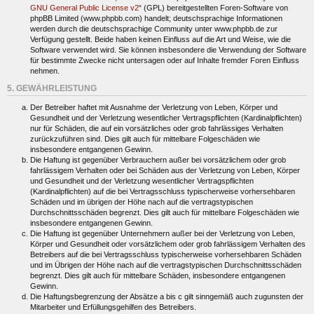
GNU General Public License v2
“ (GPL) bereitgestellten Foren-Software von
phpBB Limited (www.phpbb.com) handelt; deutschsprachige Informationen
werden durch die deutschsprachige Community unter www.phpbb.de zur
Verfügung gestellt. Beide haben keinen Einfluss auf die Art und Weise, wie die
Software verwendet wird. Sie können insbesondere die Verwendung der Software
für bestimmte Zwecke nicht untersagen oder auf Inhalte fremder Foren Einfluss
nehmen.
5. GEWÄHRLEISTUNG
Der Betreiber haftet mit Ausnahme der Verletzung von Leben, Körper und
Gesundheit und der Verletzung wesentlicher Vertragspflichten (Kardinalpflichten)
nur für Schäden, die auf ein vorsätzliches oder grob fahrlässiges Verhalten
zurückzuführen sind. Dies gilt auch für mittelbare Folgeschäden wie
insbesondere entgangenen Gewinn.
Die Haftung ist gegenüber Verbrauchern außer bei vorsätzlichem oder grob
fahrlässigem Verhalten oder bei Schäden aus der Verletzung von Leben, Körper
und Gesundheit und der Verletzung wesentlicher Vertragspflichten
(Kardinalpflichten) auf die bei Vertragsschluss typischerweise vorhersehbaren
Schäden und im übrigen der Höhe nach auf die vertragstypischen
Durchschnittsschäden begrenzt. Dies gilt auch für mittelbare Folgeschäden wie
insbesondere entgangenen Gewinn.
Die Haftung ist gegenüber Unternehmern außer bei der Verletzung von Leben,
Körper und Gesundheit oder vorsätzlichem oder grob fahrlässigem Verhalten des
Betreibers auf die bei Vertragsschluss typischerweise vorhersehbaren Schäden
und im Übrigen der Höhe nach auf die vertragstypischen Durchschnittsschäden
begrenzt. Dies gilt auch für mittelbare Schäden, insbesondere entgangenen
Gewinn.
Die Haftungsbegrenzung der Absätze a bis c gilt sinngemäß auch zugunsten der
Mitarbeiter und Erfüllungsgehilfen des Betreibers.