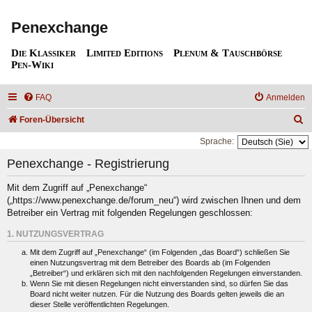
Penexchange
Die Klassiker
Limited Editions
Plenum & Tauschbörse
Pen-Wiki
FAQ
Anmelden
S
Foren-Übersicht
u
Sprache:
c
Penexchange - Registrierung
h
Mit dem Zugriff auf „Penexchange“
e
(„https://www.penexchange.de/forum_neu“) wird zwischen Ihnen und dem
Betreiber ein Vertrag mit folgenden Regelungen geschlossen:
1. NUTZUNGSVERTRAG
Mit dem Zugriff auf „Penexchange“ (im Folgenden „das Board“) schließen Sie
einen Nutzungsvertrag mit dem Betreiber des Boards ab (im Folgenden
„Betreiber“) und erklären sich mit den nachfolgenden Regelungen einverstanden.
Wenn Sie mit diesen Regelungen nicht einverstanden sind, so dürfen Sie das
Board nicht weiter nutzen. Für die Nutzung des Boards gelten jeweils die an
dieser Stelle veröffentlichten Regelungen.