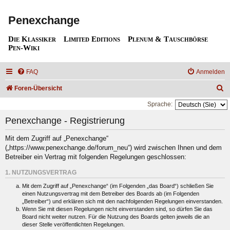
Penexchange
Die Klassiker
Limited Editions
Plenum & Tauschbörse
Pen-Wiki
FAQ
Anmelden
S
Foren-Übersicht
u
Sprache:
c
Penexchange - Registrierung
h
Mit dem Zugriff auf „Penexchange“
e
(„https://www.penexchange.de/forum_neu“) wird zwischen Ihnen und dem
Betreiber ein Vertrag mit folgenden Regelungen geschlossen:
1. NUTZUNGSVERTRAG
Mit dem Zugriff auf „Penexchange“ (im Folgenden „das Board“) schließen Sie
einen Nutzungsvertrag mit dem Betreiber des Boards ab (im Folgenden
„Betreiber“) und erklären sich mit den nachfolgenden Regelungen einverstanden.
Wenn Sie mit diesen Regelungen nicht einverstanden sind, so dürfen Sie das
Board nicht weiter nutzen. Für die Nutzung des Boards gelten jeweils die an
dieser Stelle veröffentlichten Regelungen.