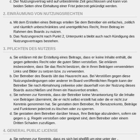
Der Nutzungsvertrag wird auf unbestimmte Zeit geschlossen und kann von
beiden Seiten ohne Einhaltung einer Frist jederzeit gekündigt werden.
2. EINRÄUMUNG VON NUTZUNGSRECHTEN
Mit dem Erstellen eines Beitrags erteilen Sie dem Betreiber ein einfaches, zeitlich
und räumlich unbeschränktes und unentgeltliches Recht, Ihren Beitrag im
Rahmen des Boards zu nutzen.
Das Nutzungsrecht nach Punkt 2, Unterpunkt a bleibt auch nach Kündigung des
Nutzungsvertrages bestehen.
3. PFLICHTEN DES NUTZERS
Sie erklären mit der Erstellung eines Beitrags, dass er keine Inhalte enthält, die
gegen geltendes Recht oder die guten Sitten verstoßen. Sie erklären
insbesondere, dass Sie das Recht besitzen, die in Ihren Beiträgen verwendeten
Links und Bilder zu setzen bzw. zu verwenden.
Der Betreiber des Boards übt das Hausrecht aus. Bei Verstößen gegen diese
Nutzungsbedingungen oder anderer im Board veröffentlichten Regeln kann der
Betreiber Sie nach Abmahnung zeitweise oder dauerhaft von der Nutzung dieses
Boards ausschließen und Ihnen ein Hausverbot erteilen.
Sie nehmen zur Kenntnis, dass der Betreiber keine Verantwortung für die Inhalte
von Beiträgen übernimmt, die er nicht selbst erstellt hat oder die er nicht zur
Kenntnis genommen hat. Sie gestatten dem Betreiber, Ihr Benutzerkonto, Beiträge
und Funktionen jederzeit zu löschen oder zu sperren.
Sie gestatten dem Betreiber darüber hinaus, Ihre Beiträge abzuändern, sofern sie
gegen o. g. Regeln verstoßen oder geeignet sind, dem Betreiber oder einem
Dritten Schaden zuzufügen.
4. GENERAL PUBLIC LICENSE
Sie nehmen zur Kenntnis, dass es sich bei phpBB um eine unter der „