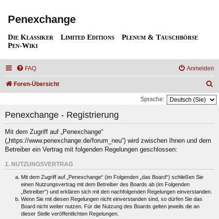
Penexchange
Die Klassiker
Limited Editions
Plenum & Tauschbörse
Pen-Wiki
FAQ
Anmelden
S
Foren-Übersicht
u
Sprache:
c
Penexchange - Registrierung
h
Mit dem Zugriff auf „Penexchange“
e
(„https://www.penexchange.de/forum_neu“) wird zwischen Ihnen und dem
Betreiber ein Vertrag mit folgenden Regelungen geschlossen:
1. NUTZUNGSVERTRAG
Mit dem Zugriff auf „Penexchange“ (im Folgenden „das Board“) schließen Sie
einen Nutzungsvertrag mit dem Betreiber des Boards ab (im Folgenden
„Betreiber“) und erklären sich mit den nachfolgenden Regelungen einverstanden.
Wenn Sie mit diesen Regelungen nicht einverstanden sind, so dürfen Sie das
Board nicht weiter nutzen. Für die Nutzung des Boards gelten jeweils die an
dieser Stelle veröffentlichten Regelungen.