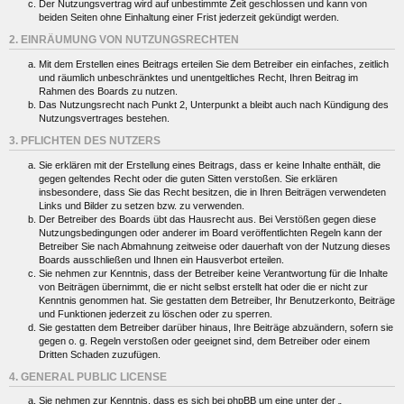
Der Nutzungsvertrag wird auf unbestimmte Zeit geschlossen und kann von
beiden Seiten ohne Einhaltung einer Frist jederzeit gekündigt werden.
2. EINRÄUMUNG VON NUTZUNGSRECHTEN
Mit dem Erstellen eines Beitrags erteilen Sie dem Betreiber ein einfaches, zeitlich
und räumlich unbeschränktes und unentgeltliches Recht, Ihren Beitrag im
Rahmen des Boards zu nutzen.
Das Nutzungsrecht nach Punkt 2, Unterpunkt a bleibt auch nach Kündigung des
Nutzungsvertrages bestehen.
3. PFLICHTEN DES NUTZERS
Sie erklären mit der Erstellung eines Beitrags, dass er keine Inhalte enthält, die
gegen geltendes Recht oder die guten Sitten verstoßen. Sie erklären
insbesondere, dass Sie das Recht besitzen, die in Ihren Beiträgen verwendeten
Links und Bilder zu setzen bzw. zu verwenden.
Der Betreiber des Boards übt das Hausrecht aus. Bei Verstößen gegen diese
Nutzungsbedingungen oder anderer im Board veröffentlichten Regeln kann der
Betreiber Sie nach Abmahnung zeitweise oder dauerhaft von der Nutzung dieses
Boards ausschließen und Ihnen ein Hausverbot erteilen.
Sie nehmen zur Kenntnis, dass der Betreiber keine Verantwortung für die Inhalte
von Beiträgen übernimmt, die er nicht selbst erstellt hat oder die er nicht zur
Kenntnis genommen hat. Sie gestatten dem Betreiber, Ihr Benutzerkonto, Beiträge
und Funktionen jederzeit zu löschen oder zu sperren.
Sie gestatten dem Betreiber darüber hinaus, Ihre Beiträge abzuändern, sofern sie
gegen o. g. Regeln verstoßen oder geeignet sind, dem Betreiber oder einem
Dritten Schaden zuzufügen.
4. GENERAL PUBLIC LICENSE
Sie nehmen zur Kenntnis, dass es sich bei phpBB um eine unter der „