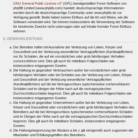
GNU General Public License v2
“ (GPL) bereitgestellten Foren-Software von
phpBB Limited (www.phpbb.com) handelt; deutschsprachige Informationen
werden durch die deutschsprachige Community unter www.phpbb.de zur
Verfügung gestellt. Beide haben keinen Einfluss auf die Art und Weise, wie die
Software verwendet wird. Sie können insbesondere die Verwendung der Software
für bestimmte Zwecke nicht untersagen oder auf Inhalte fremder Foren Einfluss
nehmen.
5. GEWÄHRLEISTUNG
Der Betreiber haftet mit Ausnahme der Verletzung von Leben, Körper und
Gesundheit und der Verletzung wesentlicher Vertragspflichten (Kardinalpflichten)
nur für Schäden, die auf ein vorsätzliches oder grob fahrlässiges Verhalten
zurückzuführen sind. Dies gilt auch für mittelbare Folgeschäden wie
insbesondere entgangenen Gewinn.
Die Haftung ist gegenüber Verbrauchern außer bei vorsätzlichem oder grob
fahrlässigem Verhalten oder bei Schäden aus der Verletzung von Leben, Körper
und Gesundheit und der Verletzung wesentlicher Vertragspflichten
(Kardinalpflichten) auf die bei Vertragsschluss typischerweise vorhersehbaren
Schäden und im übrigen der Höhe nach auf die vertragstypischen
Durchschnittsschäden begrenzt. Dies gilt auch für mittelbare Folgeschäden wie
insbesondere entgangenen Gewinn.
Die Haftung ist gegenüber Unternehmern außer bei der Verletzung von Leben,
Körper und Gesundheit oder vorsätzlichem oder grob fahrlässigem Verhalten des
Betreibers auf die bei Vertragsschluss typischerweise vorhersehbaren Schäden
und im Übrigen der Höhe nach auf die vertragstypischen Durchschnittsschäden
begrenzt. Dies gilt auch für mittelbare Schäden, insbesondere entgangenen
Gewinn.
Die Haftungsbegrenzung der Absätze a bis c gilt sinngemäß auch zugunsten der
Mitarbeiter und Erfüllungsgehilfen des Betreibers.