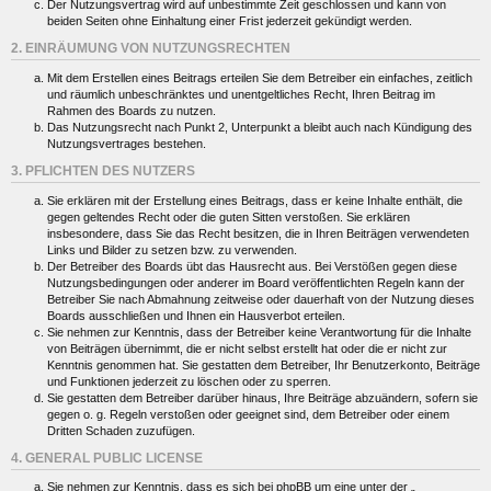
Der Nutzungsvertrag wird auf unbestimmte Zeit geschlossen und kann von
beiden Seiten ohne Einhaltung einer Frist jederzeit gekündigt werden.
2. EINRÄUMUNG VON NUTZUNGSRECHTEN
Mit dem Erstellen eines Beitrags erteilen Sie dem Betreiber ein einfaches, zeitlich
und räumlich unbeschränktes und unentgeltliches Recht, Ihren Beitrag im
Rahmen des Boards zu nutzen.
Das Nutzungsrecht nach Punkt 2, Unterpunkt a bleibt auch nach Kündigung des
Nutzungsvertrages bestehen.
3. PFLICHTEN DES NUTZERS
Sie erklären mit der Erstellung eines Beitrags, dass er keine Inhalte enthält, die
gegen geltendes Recht oder die guten Sitten verstoßen. Sie erklären
insbesondere, dass Sie das Recht besitzen, die in Ihren Beiträgen verwendeten
Links und Bilder zu setzen bzw. zu verwenden.
Der Betreiber des Boards übt das Hausrecht aus. Bei Verstößen gegen diese
Nutzungsbedingungen oder anderer im Board veröffentlichten Regeln kann der
Betreiber Sie nach Abmahnung zeitweise oder dauerhaft von der Nutzung dieses
Boards ausschließen und Ihnen ein Hausverbot erteilen.
Sie nehmen zur Kenntnis, dass der Betreiber keine Verantwortung für die Inhalte
von Beiträgen übernimmt, die er nicht selbst erstellt hat oder die er nicht zur
Kenntnis genommen hat. Sie gestatten dem Betreiber, Ihr Benutzerkonto, Beiträge
und Funktionen jederzeit zu löschen oder zu sperren.
Sie gestatten dem Betreiber darüber hinaus, Ihre Beiträge abzuändern, sofern sie
gegen o. g. Regeln verstoßen oder geeignet sind, dem Betreiber oder einem
Dritten Schaden zuzufügen.
4. GENERAL PUBLIC LICENSE
Sie nehmen zur Kenntnis, dass es sich bei phpBB um eine unter der „