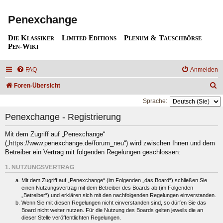
Penexchange
Die Klassiker
Limited Editions
Plenum & Tauschbörse
Pen-Wiki
FAQ
Anmelden
S
Foren-Übersicht
u
Sprache:
c
Penexchange - Registrierung
h
Mit dem Zugriff auf „Penexchange“
e
(„https://www.penexchange.de/forum_neu“) wird zwischen Ihnen und dem
Betreiber ein Vertrag mit folgenden Regelungen geschlossen:
1. NUTZUNGSVERTRAG
Mit dem Zugriff auf „Penexchange“ (im Folgenden „das Board“) schließen Sie
einen Nutzungsvertrag mit dem Betreiber des Boards ab (im Folgenden
„Betreiber“) und erklären sich mit den nachfolgenden Regelungen einverstanden.
Wenn Sie mit diesen Regelungen nicht einverstanden sind, so dürfen Sie das
Board nicht weiter nutzen. Für die Nutzung des Boards gelten jeweils die an
dieser Stelle veröffentlichten Regelungen.