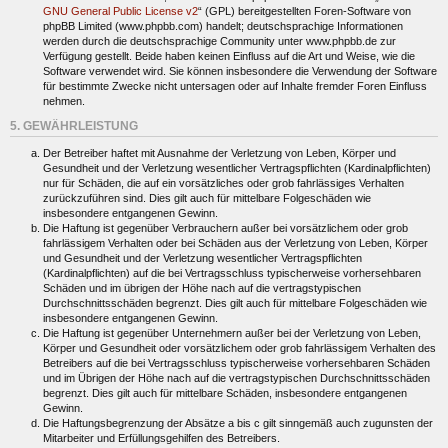
GNU General Public License v2
“ (GPL) bereitgestellten Foren-Software von
phpBB Limited (www.phpbb.com) handelt; deutschsprachige Informationen
werden durch die deutschsprachige Community unter www.phpbb.de zur
Verfügung gestellt. Beide haben keinen Einfluss auf die Art und Weise, wie die
Software verwendet wird. Sie können insbesondere die Verwendung der Software
für bestimmte Zwecke nicht untersagen oder auf Inhalte fremder Foren Einfluss
nehmen.
5. GEWÄHRLEISTUNG
Der Betreiber haftet mit Ausnahme der Verletzung von Leben, Körper und
Gesundheit und der Verletzung wesentlicher Vertragspflichten (Kardinalpflichten)
nur für Schäden, die auf ein vorsätzliches oder grob fahrlässiges Verhalten
zurückzuführen sind. Dies gilt auch für mittelbare Folgeschäden wie
insbesondere entgangenen Gewinn.
Die Haftung ist gegenüber Verbrauchern außer bei vorsätzlichem oder grob
fahrlässigem Verhalten oder bei Schäden aus der Verletzung von Leben, Körper
und Gesundheit und der Verletzung wesentlicher Vertragspflichten
(Kardinalpflichten) auf die bei Vertragsschluss typischerweise vorhersehbaren
Schäden und im übrigen der Höhe nach auf die vertragstypischen
Durchschnittsschäden begrenzt. Dies gilt auch für mittelbare Folgeschäden wie
insbesondere entgangenen Gewinn.
Die Haftung ist gegenüber Unternehmern außer bei der Verletzung von Leben,
Körper und Gesundheit oder vorsätzlichem oder grob fahrlässigem Verhalten des
Betreibers auf die bei Vertragsschluss typischerweise vorhersehbaren Schäden
und im Übrigen der Höhe nach auf die vertragstypischen Durchschnittsschäden
begrenzt. Dies gilt auch für mittelbare Schäden, insbesondere entgangenen
Gewinn.
Die Haftungsbegrenzung der Absätze a bis c gilt sinngemäß auch zugunsten der
Mitarbeiter und Erfüllungsgehilfen des Betreibers.