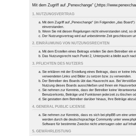
Mit dem Zugriff auf „Penexchange“ („https://www.penexcha
1. NUTZUNGSVERTRAG
Mit dem Zugriff auf „Penexchange“ (im Folgenden „das Board“) 
einverstanden.
Wenn Sie mit diesen Regelungen nicht einverstanden sind, so dür
Der Nutzungsvertrag wird auf unbestimmte Zeit geschlossen und
2. EINRÄUMUNG VON NUTZUNGSRECHTEN
Mit dem Erstellen eines Beitrags erteilen Sie dem Betreiber ein
Das Nutzungsrecht nach Punkt 2, Unterpunkt a bleibt auch na
3. PFLICHTEN DES NUTZERS
Sie erklären mit der Erstellung eines Beitrags, dass er keine In
verwendeten Links und Bilder zu setzen bzw. zu verwenden.
Der Betreiber des Boards übt das Hausrecht aus. Bei Verstöße
Nutzung dieses Boards ausschließen und Ihnen ein Hausverbot 
Sie nehmen zur Kenntnis, dass der Betreiber keine Verantwortung 
Benutzerkonto, Beiträge und Funktionen jederzeit zu löschen o
Sie gestatten dem Betreiber darüber hinaus, Ihre Beiträge abzu
4. GENERAL PUBLIC LICENSE
Sie nehmen zur Kenntnis, dass es sich bei phpBB um eine unter
werden durch die deutschsprachige Community unter www.phpbb.
Software für bestimmte Zwecke nicht untersagen oder auf Inhal
5. GEWÄHRLEISTUNG