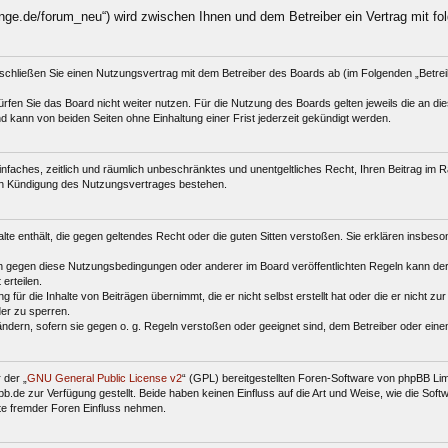
nge.de/forum_neu“) wird zwischen Ihnen und dem Betreiber ein Vertrag mit f
schließen Sie einen Nutzungsvertrag mit dem Betreiber des Boards ab (im Folgenden „Betre
fen Sie das Board nicht weiter nutzen. Für die Nutzung des Boards gelten jeweils die an dies
 kann von beiden Seiten ohne Einhaltung einer Frist jederzeit gekündigt werden.
 einfaches, zeitlich und räumlich unbeschränktes und unentgeltliches Recht, Ihren Beitrag i
ch Kündigung des Nutzungsvertrages bestehen.
halte enthält, die gegen geltendes Recht oder die guten Sitten verstoßen. Sie erklären insbes
n gegen diese Nutzungsbedingungen oder anderer im Board veröffentlichten Regeln kann der
erteilen.
für die Inhalte von Beiträgen übernimmt, die er nicht selbst erstellt hat oder die er nicht z
der zu sperren.
ändern, sofern sie gegen o. g. Regeln verstoßen oder geeignet sind, dem Betreiber oder ein
 der „
GNU General Public License v2
“ (GPL) bereitgestellten Foren-Software von phpBB Li
de zur Verfügung gestellt. Beide haben keinen Einfluss auf die Art und Weise, wie die Sof
te fremder Foren Einfluss nehmen.