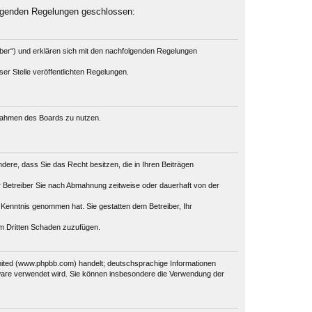
olgenden Regelungen geschlossen:
iber“) und erklären sich mit den nachfolgenden Regelungen
er Stelle veröffentlichten Regelungen.
m Rahmen des Boards zu nutzen.
ondere, dass Sie das Recht besitzen, die in Ihren Beiträgen
 Betreiber Sie nach Abmahnung zeitweise oder dauerhaft von der
ur Kenntnis genommen hat. Sie gestatten dem Betreiber, Ihr
em Dritten Schaden zuzufügen.
mited (www.phpbb.com) handelt; deutschsprachige Informationen
tware verwendet wird. Sie können insbesondere die Verwendung der