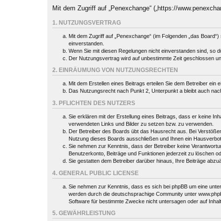
Mit dem Zugriff auf „Penexchange“ („https://www.penexcha
1. NUTZUNGSVERTRAG
Mit dem Zugriff auf „Penexchange“ (im Folgenden „das Board“) 
einverstanden.
Wenn Sie mit diesen Regelungen nicht einverstanden sind, so dür
Der Nutzungsvertrag wird auf unbestimmte Zeit geschlossen und
2. EINRÄUMUNG VON NUTZUNGSRECHTEN
Mit dem Erstellen eines Beitrags erteilen Sie dem Betreiber ein
Das Nutzungsrecht nach Punkt 2, Unterpunkt a bleibt auch na
3. PFLICHTEN DES NUTZERS
Sie erklären mit der Erstellung eines Beitrags, dass er keine In
verwendeten Links und Bilder zu setzen bzw. zu verwenden.
Der Betreiber des Boards übt das Hausrecht aus. Bei Verstöße
Nutzung dieses Boards ausschließen und Ihnen ein Hausverbot 
Sie nehmen zur Kenntnis, dass der Betreiber keine Verantwortung 
Benutzerkonto, Beiträge und Funktionen jederzeit zu löschen o
Sie gestatten dem Betreiber darüber hinaus, Ihre Beiträge abzu
4. GENERAL PUBLIC LICENSE
Sie nehmen zur Kenntnis, dass es sich bei phpBB um eine unter
werden durch die deutschsprachige Community unter www.phpbb.
Software für bestimmte Zwecke nicht untersagen oder auf Inhal
5. GEWÄHRLEISTUNG