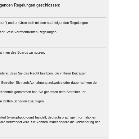
olgenden Regelungen geschlossen:
iber“) und erklären sich mit den nachfolgenden Regelungen
er Stelle veröffentlichten Regelungen.
m Rahmen des Boards zu nutzen.
ondere, dass Sie das Recht besitzen, die in Ihren Beiträgen
 Betreiber Sie nach Abmahnung zeitweise oder dauerhaft von der
ur Kenntnis genommen hat. Sie gestatten dem Betreiber, Ihr
em Dritten Schaden zuzufügen.
mited (www.phpbb.com) handelt; deutschsprachige Informationen
tware verwendet wird. Sie können insbesondere die Verwendung der