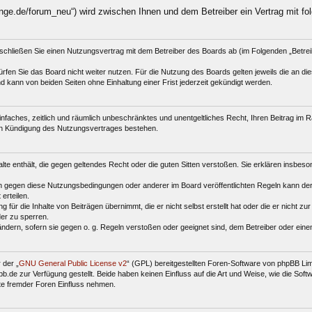
nge.de/forum_neu“) wird zwischen Ihnen und dem Betreiber ein Vertrag mit f
schließen Sie einen Nutzungsvertrag mit dem Betreiber des Boards ab (im Folgenden „Betre
fen Sie das Board nicht weiter nutzen. Für die Nutzung des Boards gelten jeweils die an dies
 kann von beiden Seiten ohne Einhaltung einer Frist jederzeit gekündigt werden.
 einfaches, zeitlich und räumlich unbeschränktes und unentgeltliches Recht, Ihren Beitrag i
ch Kündigung des Nutzungsvertrages bestehen.
halte enthält, die gegen geltendes Recht oder die guten Sitten verstoßen. Sie erklären insbes
n gegen diese Nutzungsbedingungen oder anderer im Board veröffentlichten Regeln kann der
erteilen.
für die Inhalte von Beiträgen übernimmt, die er nicht selbst erstellt hat oder die er nicht z
der zu sperren.
ändern, sofern sie gegen o. g. Regeln verstoßen oder geeignet sind, dem Betreiber oder ein
 der „
GNU General Public License v2
“ (GPL) bereitgestellten Foren-Software von phpBB Li
de zur Verfügung gestellt. Beide haben keinen Einfluss auf die Art und Weise, wie die Sof
te fremder Foren Einfluss nehmen.