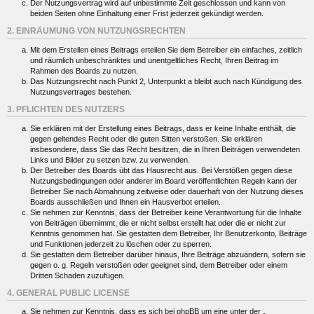
Der Nutzungsvertrag wird auf unbestimmte Zeit geschlossen und kann von
beiden Seiten ohne Einhaltung einer Frist jederzeit gekündigt werden.
2. EINRÄUMUNG VON NUTZUNGSRECHTEN
Mit dem Erstellen eines Beitrags erteilen Sie dem Betreiber ein einfaches, zeitlich
und räumlich unbeschränktes und unentgeltliches Recht, Ihren Beitrag im
Rahmen des Boards zu nutzen.
Das Nutzungsrecht nach Punkt 2, Unterpunkt a bleibt auch nach Kündigung des
Nutzungsvertrages bestehen.
3. PFLICHTEN DES NUTZERS
Sie erklären mit der Erstellung eines Beitrags, dass er keine Inhalte enthält, die
gegen geltendes Recht oder die guten Sitten verstoßen. Sie erklären
insbesondere, dass Sie das Recht besitzen, die in Ihren Beiträgen verwendeten
Links und Bilder zu setzen bzw. zu verwenden.
Der Betreiber des Boards übt das Hausrecht aus. Bei Verstößen gegen diese
Nutzungsbedingungen oder anderer im Board veröffentlichten Regeln kann der
Betreiber Sie nach Abmahnung zeitweise oder dauerhaft von der Nutzung dieses
Boards ausschließen und Ihnen ein Hausverbot erteilen.
Sie nehmen zur Kenntnis, dass der Betreiber keine Verantwortung für die Inhalte
von Beiträgen übernimmt, die er nicht selbst erstellt hat oder die er nicht zur
Kenntnis genommen hat. Sie gestatten dem Betreiber, Ihr Benutzerkonto, Beiträge
und Funktionen jederzeit zu löschen oder zu sperren.
Sie gestatten dem Betreiber darüber hinaus, Ihre Beiträge abzuändern, sofern sie
gegen o. g. Regeln verstoßen oder geeignet sind, dem Betreiber oder einem
Dritten Schaden zuzufügen.
4. GENERAL PUBLIC LICENSE
Sie nehmen zur Kenntnis, dass es sich bei phpBB um eine unter der „