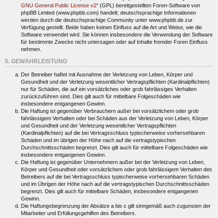
GNU General Public License v2
“ (GPL) bereitgestellten Foren-Software von
phpBB Limited (www.phpbb.com) handelt; deutschsprachige Informationen
werden durch die deutschsprachige Community unter www.phpbb.de zur
Verfügung gestellt. Beide haben keinen Einfluss auf die Art und Weise, wie die
Software verwendet wird. Sie können insbesondere die Verwendung der Software
für bestimmte Zwecke nicht untersagen oder auf Inhalte fremder Foren Einfluss
nehmen.
5. GEWÄHRLEISTUNG
Der Betreiber haftet mit Ausnahme der Verletzung von Leben, Körper und
Gesundheit und der Verletzung wesentlicher Vertragspflichten (Kardinalpflichten)
nur für Schäden, die auf ein vorsätzliches oder grob fahrlässiges Verhalten
zurückzuführen sind. Dies gilt auch für mittelbare Folgeschäden wie
insbesondere entgangenen Gewinn.
Die Haftung ist gegenüber Verbrauchern außer bei vorsätzlichem oder grob
fahrlässigem Verhalten oder bei Schäden aus der Verletzung von Leben, Körper
und Gesundheit und der Verletzung wesentlicher Vertragspflichten
(Kardinalpflichten) auf die bei Vertragsschluss typischerweise vorhersehbaren
Schäden und im übrigen der Höhe nach auf die vertragstypischen
Durchschnittsschäden begrenzt. Dies gilt auch für mittelbare Folgeschäden wie
insbesondere entgangenen Gewinn.
Die Haftung ist gegenüber Unternehmern außer bei der Verletzung von Leben,
Körper und Gesundheit oder vorsätzlichem oder grob fahrlässigem Verhalten des
Betreibers auf die bei Vertragsschluss typischerweise vorhersehbaren Schäden
und im Übrigen der Höhe nach auf die vertragstypischen Durchschnittsschäden
begrenzt. Dies gilt auch für mittelbare Schäden, insbesondere entgangenen
Gewinn.
Die Haftungsbegrenzung der Absätze a bis c gilt sinngemäß auch zugunsten der
Mitarbeiter und Erfüllungsgehilfen des Betreibers.