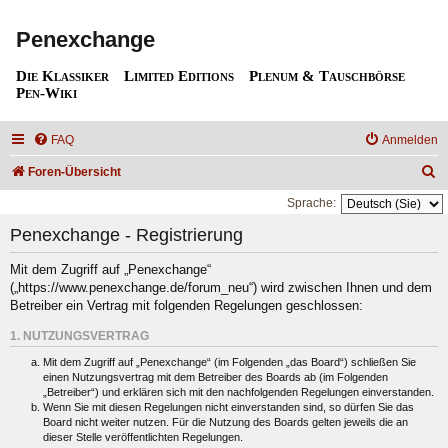
Penexchange
Die Klassiker
Limited Editions
Plenum & Tauschbörse
Pen-Wiki
FAQ
Anmelden
S
Foren-Übersicht
u
Sprache:
c
Penexchange - Registrierung
h
Mit dem Zugriff auf „Penexchange“
e
(„https://www.penexchange.de/forum_neu“) wird zwischen Ihnen und dem
Betreiber ein Vertrag mit folgenden Regelungen geschlossen:
1. NUTZUNGSVERTRAG
Mit dem Zugriff auf „Penexchange“ (im Folgenden „das Board“) schließen Sie
einen Nutzungsvertrag mit dem Betreiber des Boards ab (im Folgenden
„Betreiber“) und erklären sich mit den nachfolgenden Regelungen einverstanden.
Wenn Sie mit diesen Regelungen nicht einverstanden sind, so dürfen Sie das
Board nicht weiter nutzen. Für die Nutzung des Boards gelten jeweils die an
dieser Stelle veröffentlichten Regelungen.