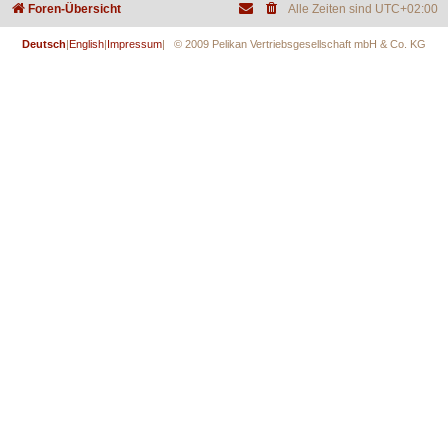
Foren-Übersicht
Alle Zeiten sind
UTC+02:00
Deutsch
|
English
|
Impressum
| © 2009 Pelikan Vertriebsgesellschaft mbH & Co. KG