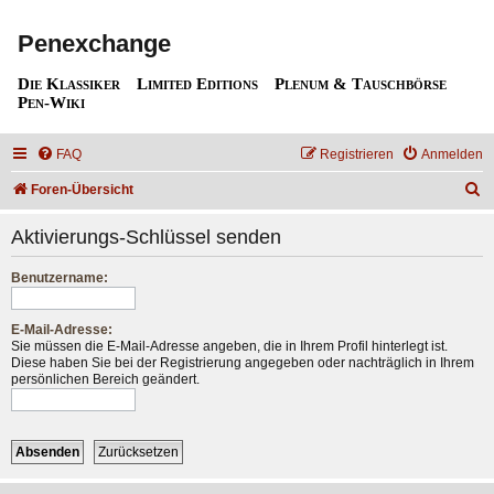
Penexchange
Die Klassiker
Limited Editions
Plenum & Tauschbörse
Pen-Wiki
FAQ
Registrieren
Anmelden
S
Foren-Übersicht
u
Aktivierungs-Schlüssel senden
c
h
Benutzername:
e
E-Mail-Adresse:
Sie müssen die E-Mail-Adresse angeben, die in Ihrem Profil hinterlegt ist.
Diese haben Sie bei der Registrierung angegeben oder nachträglich in Ihrem
persönlichen Bereich geändert.