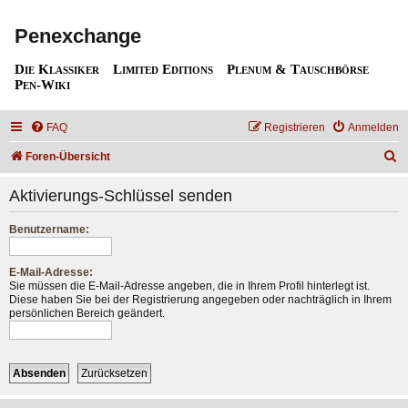
Penexchange
Die Klassiker
Limited Editions
Plenum & Tauschbörse
Pen-Wiki
FAQ
Registrieren
Anmelden
S
Foren-Übersicht
u
Aktivierungs-Schlüssel senden
c
h
Benutzername:
e
E-Mail-Adresse:
Sie müssen die E-Mail-Adresse angeben, die in Ihrem Profil hinterlegt ist.
Diese haben Sie bei der Registrierung angegeben oder nachträglich in Ihrem
persönlichen Bereich geändert.