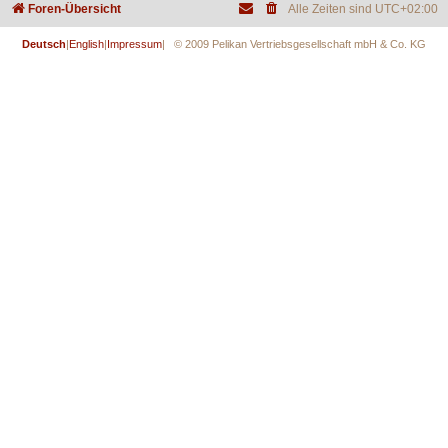
Foren-Übersicht
Alle Zeiten sind
UTC+02:00
Deutsch
|
English
|
Impressum
| © 2009 Pelikan Vertriebsgesellschaft mbH & Co. KG