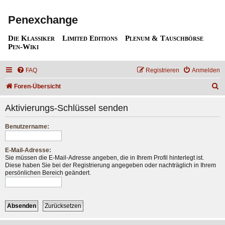
Penexchange
Die Klassiker
Limited Editions
Plenum & Tauschbörse
Pen-Wiki
FAQ
Registrieren
Anmelden
S
Foren-Übersicht
u
Aktivierungs-Schlüssel senden
c
h
Benutzername:
e
E-Mail-Adresse:
Sie müssen die E-Mail-Adresse angeben, die in Ihrem Profil hinterlegt ist.
Diese haben Sie bei der Registrierung angegeben oder nachträglich in Ihrem
persönlichen Bereich geändert.