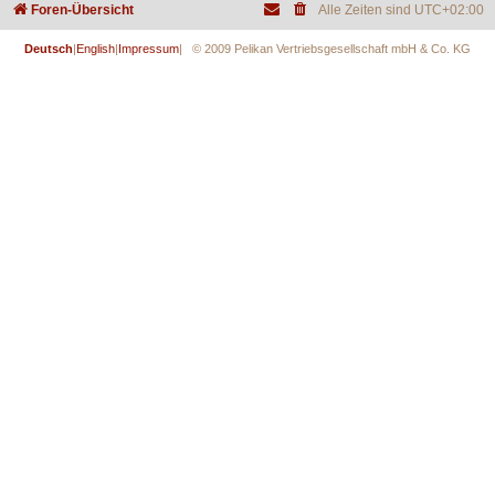
Foren-Übersicht
Alle Zeiten sind
UTC+02:00
Deutsch
|
English
|
Impressum
| © 2009 Pelikan Vertriebsgesellschaft mbH & Co. KG