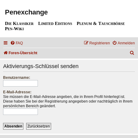
Penexchange
Die Klassiker
Limited Editions
Plenum & Tauschbörse
Pen-Wiki
FAQ
Registrieren
Anmelden
S
Foren-Übersicht
u
Aktivierungs-Schlüssel senden
c
h
Benutzername:
e
E-Mail-Adresse:
Sie müssen die E-Mail-Adresse angeben, die in Ihrem Profil hinterlegt ist.
Diese haben Sie bei der Registrierung angegeben oder nachträglich in Ihrem
persönlichen Bereich geändert.