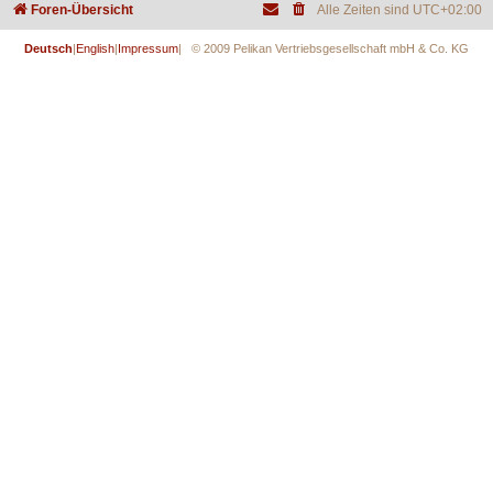
Foren-Übersicht
Alle Zeiten sind
UTC+02:00
Deutsch
|
English
|
Impressum
| © 2009 Pelikan Vertriebsgesellschaft mbH & Co. KG