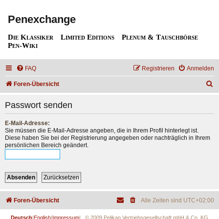
Penexchange
Die Klassiker
Limited Editions
Plenum & Tauschbörse
Pen-Wiki
FAQ
Registrieren
Anmelden
S
Foren-Übersicht
u
Passwort senden
c
h
E-Mail-Adresse:
Sie müssen die E-Mail-Adresse angeben, die in Ihrem Profil hinterlegt ist.
e
Diese haben Sie bei der Registrierung angegeben oder nachträglich in Ihrem
persönlichen Bereich geändert.
Foren-Übersicht
Alle Zeiten sind
UTC+02:00
Deutsch
|
English
|
Impressum
| © 2009 Pelikan Vertriebsgesellschaft mbH & Co. KG