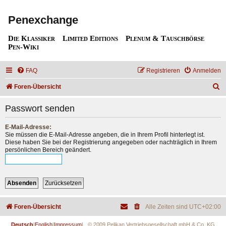
Penexchange
Die Klassiker
Limited Editions
Plenum & Tauschbörse
Pen-Wiki
FAQ
Registrieren
Anmelden
S
Foren-Übersicht
u
Passwort senden
c
h
E-Mail-Adresse:
Sie müssen die E-Mail-Adresse angeben, die in Ihrem Profil hinterlegt ist.
e
Diese haben Sie bei der Registrierung angegeben oder nachträglich in Ihrem
persönlichen Bereich geändert.
Foren-Übersicht
Alle Zeiten sind
UTC+02:00
Deutsch
|
English
|
Impressum
| © 2009 Pelikan Vertriebsgesellschaft mbH & Co. KG