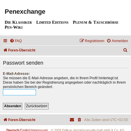
Penexchange
Die Klassiker
Limited Editions
Plenum & Tauschbörse
Pen-Wiki
FAQ
Registrieren
Anmelden
S
Foren-Übersicht
u
Passwort senden
c
h
E-Mail-Adresse:
Sie müssen die E-Mail-Adresse angeben, die in Ihrem Profil hinterlegt ist.
e
Diese haben Sie bei der Registrierung angegeben oder nachträglich in Ihrem
persönlichen Bereich geändert.
Foren-Übersicht
Alle Zeiten sind
UTC+02:00
Deutsch
|
English
|
Impressum
| © 2009 Pelikan Vertriebsgesellschaft mbH & Co. KG