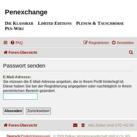
Penexchange
Die Klassiker
Limited Editions
Plenum & Tauschbörse
Pen-Wiki
FAQ
Registrieren
Anmelden
S
Foren-Übersicht
u
Passwort senden
c
h
E-Mail-Adresse:
Sie müssen die E-Mail-Adresse angeben, die in Ihrem Profil hinterlegt ist.
e
Diese haben Sie bei der Registrierung angegeben oder nachträglich in Ihrem
persönlichen Bereich geändert.
Foren-Übersicht
Alle Zeiten sind
UTC+02:00
Deutsch
|
English
|
Impressum
| © 2009 Pelikan Vertriebsgesellschaft mbH & Co. KG