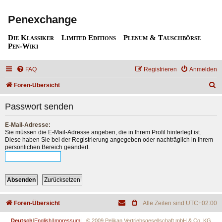
Penexchange
Die Klassiker
Limited Editions
Plenum & Tauschbörse
Pen-Wiki
FAQ
Registrieren
Anmelden
S
Foren-Übersicht
u
Passwort senden
c
h
E-Mail-Adresse:
Sie müssen die E-Mail-Adresse angeben, die in Ihrem Profil hinterlegt ist.
e
Diese haben Sie bei der Registrierung angegeben oder nachträglich in Ihrem
persönlichen Bereich geändert.
Foren-Übersicht
Alle Zeiten sind
UTC+02:00
Deutsch
|
English
|
Impressum
| © 2009 Pelikan Vertriebsgesellschaft mbH & Co. KG