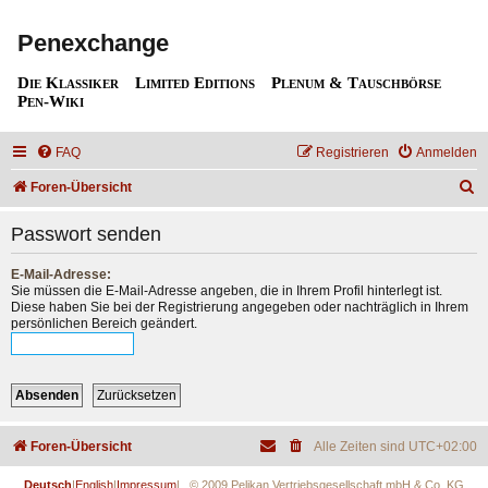
Penexchange
Die Klassiker
Limited Editions
Plenum & Tauschbörse
Pen-Wiki
FAQ
Registrieren
Anmelden
S
Foren-Übersicht
u
Passwort senden
c
h
E-Mail-Adresse:
Sie müssen die E-Mail-Adresse angeben, die in Ihrem Profil hinterlegt ist.
e
Diese haben Sie bei der Registrierung angegeben oder nachträglich in Ihrem
persönlichen Bereich geändert.
Foren-Übersicht
Alle Zeiten sind
UTC+02:00
Deutsch
|
English
|
Impressum
| © 2009 Pelikan Vertriebsgesellschaft mbH & Co. KG