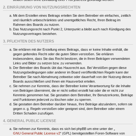
2. EINRÄUMUNG VON NUTZUNGSRECHTEN
Mit dem Erstellen eines Beitrags erteilen Sie dem Betreiber ein einfaches, zeitlich
und räumlich unbeschränktes und unentgeltliches Recht, Ihren Beitrag im
Rahmen des Boards zu nutzen.
Das Nutzungsrecht nach Punkt 2, Unterpunkt a bleibt auch nach Kündigung des
Nutzungsvertrages bestehen.
3. PFLICHTEN DES NUTZERS
Sie erklären mit der Erstellung eines Beitrags, dass er keine Inhalte enthält, die
gegen geltendes Recht oder die guten Sitten verstoßen. Sie erklären
insbesondere, dass Sie das Recht besitzen, die in Ihren Beiträgen verwendeten
Links und Bilder zu setzen bzw. zu verwenden.
Der Betreiber des Boards übt das Hausrecht aus. Bei Verstößen gegen diese
Nutzungsbedingungen oder anderer im Board veröffentlichten Regeln kann der
Betreiber Sie nach Abmahnung zeitweise oder dauerhaft von der Nutzung dieses
Boards ausschließen und Ihnen ein Hausverbot erteilen.
Sie nehmen zur Kenntnis, dass der Betreiber keine Verantwortung für die Inhalte
von Beiträgen übernimmt, die er nicht selbst erstellt hat oder die er nicht zur
Kenntnis genommen hat. Sie gestatten dem Betreiber, Ihr Benutzerkonto, Beiträge
und Funktionen jederzeit zu löschen oder zu sperren.
Sie gestatten dem Betreiber darüber hinaus, Ihre Beiträge abzuändern, sofern sie
gegen o. g. Regeln verstoßen oder geeignet sind, dem Betreiber oder einem
Dritten Schaden zuzufügen.
4. GENERAL PUBLIC LICENSE
Sie nehmen zur Kenntnis, dass es sich bei phpBB um eine unter der „
GNU General Public License v2
“ (GPL) bereitgestellten Foren-Software von