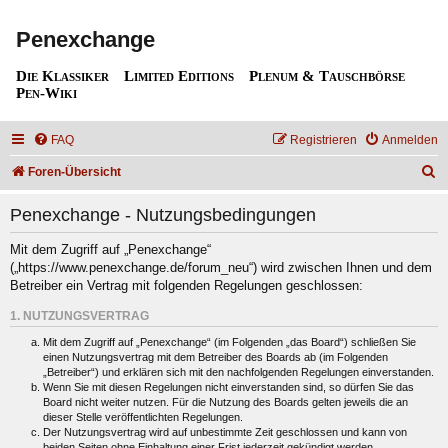
Penexchange
Die Klassiker
Limited Editions
Plenum & Tauschbörse
Pen-Wiki
FAQ
Registrieren
Anmelden
S
Foren-Übersicht
u
Penexchange - Nutzungsbedingungen
c
h
Mit dem Zugriff auf „Penexchange“
(„https://www.penexchange.de/forum_neu“) wird zwischen Ihnen und dem
e
Betreiber ein Vertrag mit folgenden Regelungen geschlossen:
1. NUTZUNGSVERTRAG
Mit dem Zugriff auf „Penexchange“ (im Folgenden „das Board“) schließen Sie
einen Nutzungsvertrag mit dem Betreiber des Boards ab (im Folgenden
„Betreiber“) und erklären sich mit den nachfolgenden Regelungen einverstanden.
Wenn Sie mit diesen Regelungen nicht einverstanden sind, so dürfen Sie das
Board nicht weiter nutzen. Für die Nutzung des Boards gelten jeweils die an
dieser Stelle veröffentlichten Regelungen.
Der Nutzungsvertrag wird auf unbestimmte Zeit geschlossen und kann von
beiden Seiten ohne Einhaltung einer Frist jederzeit gekündigt werden.