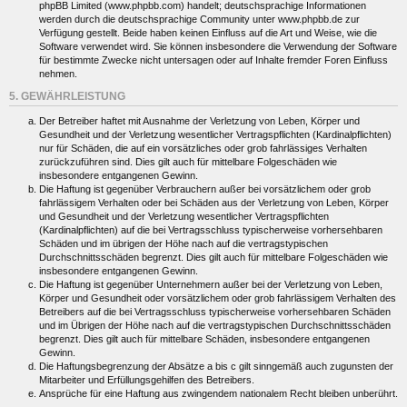
phpBB Limited (www.phpbb.com) handelt; deutschsprachige Informationen
werden durch die deutschsprachige Community unter www.phpbb.de zur
Verfügung gestellt. Beide haben keinen Einfluss auf die Art und Weise, wie die
Software verwendet wird. Sie können insbesondere die Verwendung der Software
für bestimmte Zwecke nicht untersagen oder auf Inhalte fremder Foren Einfluss
nehmen.
5. GEWÄHRLEISTUNG
Der Betreiber haftet mit Ausnahme der Verletzung von Leben, Körper und
Gesundheit und der Verletzung wesentlicher Vertragspflichten (Kardinalpflichten)
nur für Schäden, die auf ein vorsätzliches oder grob fahrlässiges Verhalten
zurückzuführen sind. Dies gilt auch für mittelbare Folgeschäden wie
insbesondere entgangenen Gewinn.
Die Haftung ist gegenüber Verbrauchern außer bei vorsätzlichem oder grob
fahrlässigem Verhalten oder bei Schäden aus der Verletzung von Leben, Körper
und Gesundheit und der Verletzung wesentlicher Vertragspflichten
(Kardinalpflichten) auf die bei Vertragsschluss typischerweise vorhersehbaren
Schäden und im übrigen der Höhe nach auf die vertragstypischen
Durchschnittsschäden begrenzt. Dies gilt auch für mittelbare Folgeschäden wie
insbesondere entgangenen Gewinn.
Die Haftung ist gegenüber Unternehmern außer bei der Verletzung von Leben,
Körper und Gesundheit oder vorsätzlichem oder grob fahrlässigem Verhalten des
Betreibers auf die bei Vertragsschluss typischerweise vorhersehbaren Schäden
und im Übrigen der Höhe nach auf die vertragstypischen Durchschnittsschäden
begrenzt. Dies gilt auch für mittelbare Schäden, insbesondere entgangenen
Gewinn.
Die Haftungsbegrenzung der Absätze a bis c gilt sinngemäß auch zugunsten der
Mitarbeiter und Erfüllungsgehilfen des Betreibers.
Ansprüche für eine Haftung aus zwingendem nationalem Recht bleiben unberührt.