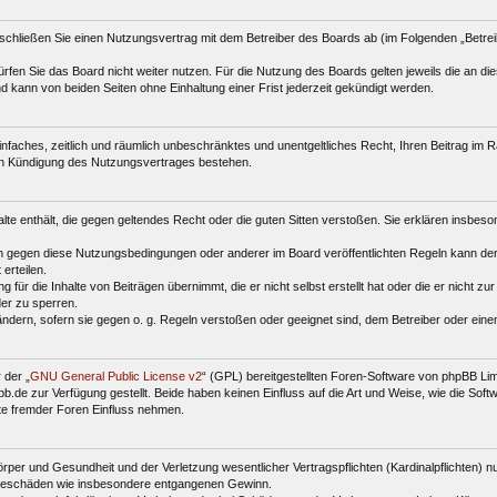
schließen Sie einen Nutzungsvertrag mit dem Betreiber des Boards ab (im Folgenden „Betre
fen Sie das Board nicht weiter nutzen. Für die Nutzung des Boards gelten jeweils die an dies
 kann von beiden Seiten ohne Einhaltung einer Frist jederzeit gekündigt werden.
 einfaches, zeitlich und räumlich unbeschränktes und unentgeltliches Recht, Ihren Beitrag i
ch Kündigung des Nutzungsvertrages bestehen.
halte enthält, die gegen geltendes Recht oder die guten Sitten verstoßen. Sie erklären insbes
n gegen diese Nutzungsbedingungen oder anderer im Board veröffentlichten Regeln kann der
erteilen.
für die Inhalte von Beiträgen übernimmt, die er nicht selbst erstellt hat oder die er nicht z
der zu sperren.
ändern, sofern sie gegen o. g. Regeln verstoßen oder geeignet sind, dem Betreiber oder ein
 der „
GNU General Public License v2
“ (GPL) bereitgestellten Foren-Software von phpBB Li
de zur Verfügung gestellt. Beide haben keinen Einfluss auf die Art und Weise, wie die Sof
te fremder Foren Einfluss nehmen.
per und Gesundheit und der Verletzung wesentlicher Vertragspflichten (Kardinalpflichten) nu
Folgeschäden wie insbesondere entgangenen Gewinn.