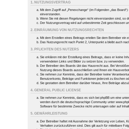
1. NUTZUNGSVERTRAG
Mit dem Zugriff auf „Penexchange“ (im Folgenden „das Board“) 
einverstanden.
Wenn Sie mit diesen Regelungen nicht einverstanden sind, so dür
Der Nutzungsvertrag wird auf unbestimmte Zeit geschlossen und
2. EINRÄUMUNG VON NUTZUNGSRECHTEN
Mit dem Erstellen eines Beitrags erteilen Sie dem Betreiber ein
Das Nutzungsrecht nach Punkt 2, Unterpunkt a bleibt auch na
3. PFLICHTEN DES NUTZERS
Sie erklären mit der Erstellung eines Beitrags, dass er keine In
verwendeten Links und Bilder zu setzen bzw. zu verwenden.
Der Betreiber des Boards übt das Hausrecht aus. Bei Verstöße
Nutzung dieses Boards ausschließen und Ihnen ein Hausverbot 
Sie nehmen zur Kenntnis, dass der Betreiber keine Verantwortung 
Benutzerkonto, Beiträge und Funktionen jederzeit zu löschen o
Sie gestatten dem Betreiber darüber hinaus, Ihre Beiträge abzu
4. GENERAL PUBLIC LICENSE
Sie nehmen zur Kenntnis, dass es sich bei phpBB um eine unter
werden durch die deutschsprachige Community unter www.phpbb.
Software für bestimmte Zwecke nicht untersagen oder auf Inhal
5. GEWÄHRLEISTUNG
Der Betreiber haftet mit Ausnahme der Verletzung von Leben, Kör
Verhalten zurückzuführen sind. Dies gilt auch für mittelbare 