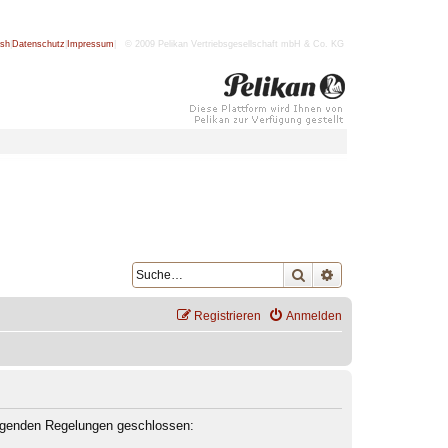
ish
|
Datenschutz
|
Impressum
| © 2009 Pelikan Vertriebsgesellschaft mbH & Co. KG
Suche
Erweiterte Suche
Registrieren
Anmelden
olgenden Regelungen geschlossen: