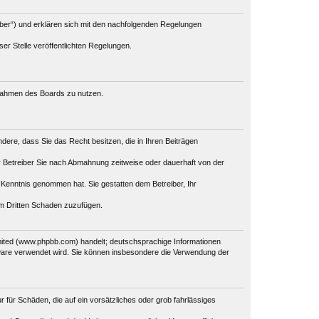
iber“) und erklären sich mit den nachfolgenden Regelungen
er Stelle veröffentlichten Regelungen.
m Rahmen des Boards zu nutzen.
ondere, dass Sie das Recht besitzen, die in Ihren Beiträgen
 Betreiber Sie nach Abmahnung zeitweise oder dauerhaft von der
ur Kenntnis genommen hat. Sie gestatten dem Betreiber, Ihr
em Dritten Schaden zuzufügen.
mited (www.phpbb.com) handelt; deutschsprachige Informationen
tware verwendet wird. Sie können insbesondere die Verwendung der
r für Schäden, die auf ein vorsätzliches oder grob fahrlässiges