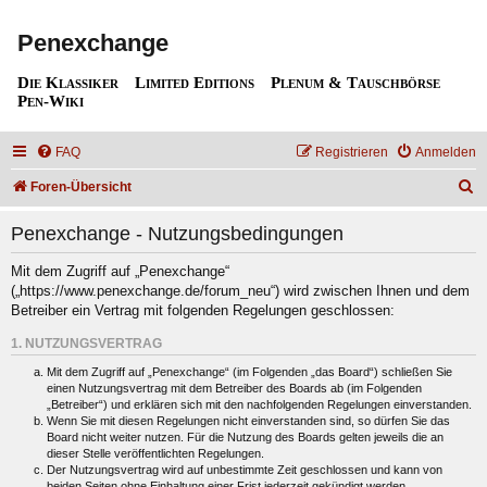
Penexchange
Die Klassiker
Limited Editions
Plenum & Tauschbörse
Pen-Wiki
FAQ
Registrieren
Anmelden
S
Foren-Übersicht
u
Penexchange - Nutzungsbedingungen
c
h
Mit dem Zugriff auf „Penexchange“
(„https://www.penexchange.de/forum_neu“) wird zwischen Ihnen und dem
e
Betreiber ein Vertrag mit folgenden Regelungen geschlossen:
1. NUTZUNGSVERTRAG
Mit dem Zugriff auf „Penexchange“ (im Folgenden „das Board“) schließen Sie
einen Nutzungsvertrag mit dem Betreiber des Boards ab (im Folgenden
„Betreiber“) und erklären sich mit den nachfolgenden Regelungen einverstanden.
Wenn Sie mit diesen Regelungen nicht einverstanden sind, so dürfen Sie das
Board nicht weiter nutzen. Für die Nutzung des Boards gelten jeweils die an
dieser Stelle veröffentlichten Regelungen.
Der Nutzungsvertrag wird auf unbestimmte Zeit geschlossen und kann von
beiden Seiten ohne Einhaltung einer Frist jederzeit gekündigt werden.