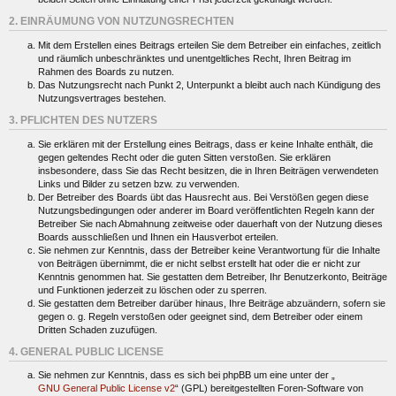
2. EINRÄUMUNG VON NUTZUNGSRECHTEN
Mit dem Erstellen eines Beitrags erteilen Sie dem Betreiber ein einfaches, zeitlich
und räumlich unbeschränktes und unentgeltliches Recht, Ihren Beitrag im
Rahmen des Boards zu nutzen.
Das Nutzungsrecht nach Punkt 2, Unterpunkt a bleibt auch nach Kündigung des
Nutzungsvertrages bestehen.
3. PFLICHTEN DES NUTZERS
Sie erklären mit der Erstellung eines Beitrags, dass er keine Inhalte enthält, die
gegen geltendes Recht oder die guten Sitten verstoßen. Sie erklären
insbesondere, dass Sie das Recht besitzen, die in Ihren Beiträgen verwendeten
Links und Bilder zu setzen bzw. zu verwenden.
Der Betreiber des Boards übt das Hausrecht aus. Bei Verstößen gegen diese
Nutzungsbedingungen oder anderer im Board veröffentlichten Regeln kann der
Betreiber Sie nach Abmahnung zeitweise oder dauerhaft von der Nutzung dieses
Boards ausschließen und Ihnen ein Hausverbot erteilen.
Sie nehmen zur Kenntnis, dass der Betreiber keine Verantwortung für die Inhalte
von Beiträgen übernimmt, die er nicht selbst erstellt hat oder die er nicht zur
Kenntnis genommen hat. Sie gestatten dem Betreiber, Ihr Benutzerkonto, Beiträge
und Funktionen jederzeit zu löschen oder zu sperren.
Sie gestatten dem Betreiber darüber hinaus, Ihre Beiträge abzuändern, sofern sie
gegen o. g. Regeln verstoßen oder geeignet sind, dem Betreiber oder einem
Dritten Schaden zuzufügen.
4. GENERAL PUBLIC LICENSE
Sie nehmen zur Kenntnis, dass es sich bei phpBB um eine unter der „
GNU General Public License v2
“ (GPL) bereitgestellten Foren-Software von