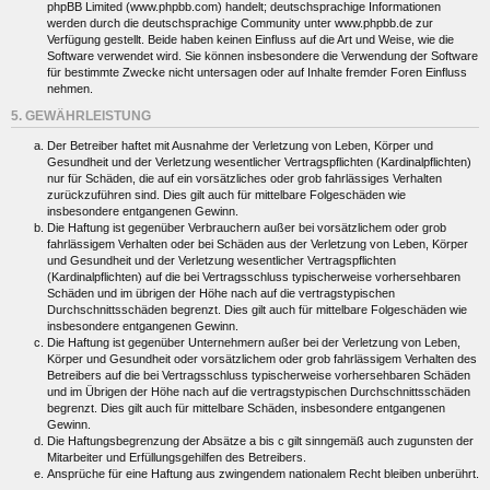
phpBB Limited (www.phpbb.com) handelt; deutschsprachige Informationen
werden durch die deutschsprachige Community unter www.phpbb.de zur
Verfügung gestellt. Beide haben keinen Einfluss auf die Art und Weise, wie die
Software verwendet wird. Sie können insbesondere die Verwendung der Software
für bestimmte Zwecke nicht untersagen oder auf Inhalte fremder Foren Einfluss
nehmen.
5. GEWÄHRLEISTUNG
Der Betreiber haftet mit Ausnahme der Verletzung von Leben, Körper und
Gesundheit und der Verletzung wesentlicher Vertragspflichten (Kardinalpflichten)
nur für Schäden, die auf ein vorsätzliches oder grob fahrlässiges Verhalten
zurückzuführen sind. Dies gilt auch für mittelbare Folgeschäden wie
insbesondere entgangenen Gewinn.
Die Haftung ist gegenüber Verbrauchern außer bei vorsätzlichem oder grob
fahrlässigem Verhalten oder bei Schäden aus der Verletzung von Leben, Körper
und Gesundheit und der Verletzung wesentlicher Vertragspflichten
(Kardinalpflichten) auf die bei Vertragsschluss typischerweise vorhersehbaren
Schäden und im übrigen der Höhe nach auf die vertragstypischen
Durchschnittsschäden begrenzt. Dies gilt auch für mittelbare Folgeschäden wie
insbesondere entgangenen Gewinn.
Die Haftung ist gegenüber Unternehmern außer bei der Verletzung von Leben,
Körper und Gesundheit oder vorsätzlichem oder grob fahrlässigem Verhalten des
Betreibers auf die bei Vertragsschluss typischerweise vorhersehbaren Schäden
und im Übrigen der Höhe nach auf die vertragstypischen Durchschnittsschäden
begrenzt. Dies gilt auch für mittelbare Schäden, insbesondere entgangenen
Gewinn.
Die Haftungsbegrenzung der Absätze a bis c gilt sinngemäß auch zugunsten der
Mitarbeiter und Erfüllungsgehilfen des Betreibers.
Ansprüche für eine Haftung aus zwingendem nationalem Recht bleiben unberührt.