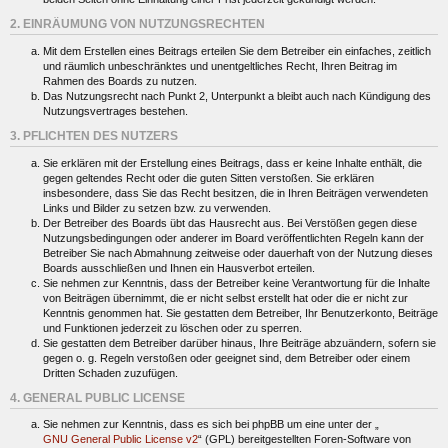
2. EINRÄUMUNG VON NUTZUNGSRECHTEN
Mit dem Erstellen eines Beitrags erteilen Sie dem Betreiber ein einfaches, zeitlich
und räumlich unbeschränktes und unentgeltliches Recht, Ihren Beitrag im
Rahmen des Boards zu nutzen.
Das Nutzungsrecht nach Punkt 2, Unterpunkt a bleibt auch nach Kündigung des
Nutzungsvertrages bestehen.
3. PFLICHTEN DES NUTZERS
Sie erklären mit der Erstellung eines Beitrags, dass er keine Inhalte enthält, die
gegen geltendes Recht oder die guten Sitten verstoßen. Sie erklären
insbesondere, dass Sie das Recht besitzen, die in Ihren Beiträgen verwendeten
Links und Bilder zu setzen bzw. zu verwenden.
Der Betreiber des Boards übt das Hausrecht aus. Bei Verstößen gegen diese
Nutzungsbedingungen oder anderer im Board veröffentlichten Regeln kann der
Betreiber Sie nach Abmahnung zeitweise oder dauerhaft von der Nutzung dieses
Boards ausschließen und Ihnen ein Hausverbot erteilen.
Sie nehmen zur Kenntnis, dass der Betreiber keine Verantwortung für die Inhalte
von Beiträgen übernimmt, die er nicht selbst erstellt hat oder die er nicht zur
Kenntnis genommen hat. Sie gestatten dem Betreiber, Ihr Benutzerkonto, Beiträge
und Funktionen jederzeit zu löschen oder zu sperren.
Sie gestatten dem Betreiber darüber hinaus, Ihre Beiträge abzuändern, sofern sie
gegen o. g. Regeln verstoßen oder geeignet sind, dem Betreiber oder einem
Dritten Schaden zuzufügen.
4. GENERAL PUBLIC LICENSE
Sie nehmen zur Kenntnis, dass es sich bei phpBB um eine unter der „
GNU General Public License v2
“ (GPL) bereitgestellten Foren-Software von