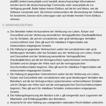
phpBB Limited (www.phpbb.com) handelt; deutschsprachige Informationen
werden durch die deutschsprachige Community unter www.phpbb.de zur
Verfügung gestellt. Beide haben keinen Einfluss auf die Art und Weise, wie die
Software verwendet wird. Sie können insbesondere die Verwendung der Software
für bestimmte Zwecke nicht untersagen oder auf Inhalte fremder Foren Einfluss
nehmen.
5. GEWÄHRLEISTUNG
Der Betreiber haftet mit Ausnahme der Verletzung von Leben, Körper und
Gesundheit und der Verletzung wesentlicher Vertragspflichten (Kardinalpflichten)
nur für Schäden, die auf ein vorsätzliches oder grob fahrlässiges Verhalten
zurückzuführen sind. Dies gilt auch für mittelbare Folgeschäden wie
insbesondere entgangenen Gewinn.
Die Haftung ist gegenüber Verbrauchern außer bei vorsätzlichem oder grob
fahrlässigem Verhalten oder bei Schäden aus der Verletzung von Leben, Körper
und Gesundheit und der Verletzung wesentlicher Vertragspflichten
(Kardinalpflichten) auf die bei Vertragsschluss typischerweise vorhersehbaren
Schäden und im übrigen der Höhe nach auf die vertragstypischen
Durchschnittsschäden begrenzt. Dies gilt auch für mittelbare Folgeschäden wie
insbesondere entgangenen Gewinn.
Die Haftung ist gegenüber Unternehmern außer bei der Verletzung von Leben,
Körper und Gesundheit oder vorsätzlichem oder grob fahrlässigem Verhalten des
Betreibers auf die bei Vertragsschluss typischerweise vorhersehbaren Schäden
und im Übrigen der Höhe nach auf die vertragstypischen Durchschnittsschäden
begrenzt. Dies gilt auch für mittelbare Schäden, insbesondere entgangenen
Gewinn.
Die Haftungsbegrenzung der Absätze a bis c gilt sinngemäß auch zugunsten der
Mitarbeiter und Erfüllungsgehilfen des Betreibers.
Ansprüche für eine Haftung aus zwingendem nationalem Recht bleiben unberührt.