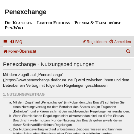
Penexchange
Die Klassiker
Limited Editions
Plenum & Tauschbörse
Pen-Wiki
FAQ
Registrieren
Anmelden
S
Foren-Übersicht
u
Penexchange - Nutzungsbedingungen
c
h
Mit dem Zugriff auf „Penexchange“
(„https://www.penexchange.de/forum_neu“) wird zwischen Ihnen und dem
e
Betreiber ein Vertrag mit folgenden Regelungen geschlossen:
1. NUTZUNGSVERTRAG
Mit dem Zugriff auf „Penexchange“ (im Folgenden „das Board“) schließen Sie
einen Nutzungsvertrag mit dem Betreiber des Boards ab (im Folgenden
„Betreiber“) und erklären sich mit den nachfolgenden Regelungen einverstanden.
Wenn Sie mit diesen Regelungen nicht einverstanden sind, so dürfen Sie das
Board nicht weiter nutzen. Für die Nutzung des Boards gelten jeweils die an
dieser Stelle veröffentlichten Regelungen.
Der Nutzungsvertrag wird auf unbestimmte Zeit geschlossen und kann von
beiden Seiten ohne Einhaltung einer Frist jederzeit gekündigt werden.